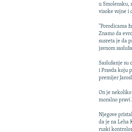
ISPRIČAJ MI
u Smolensku, n
DNEVNO@RSE
visoke vojne i 
SPECIJALI RSE
"Porodicama žr
VIŠE OD NASLOVA
Znamo da evrop
susreta je da 
GENOCID U SREBRENICI
javnom sasluš
POPLAVE I KLIZIŠTA U BIH 2024.
Saslušanje su 
TV LIBERTY
i Pravda koju 
POST SCRIPTUM
premijer Jarosl
MOJA EVROPA
On je nekoliko 
TRI DECENIJE OD RATA U BIH
moralno pravi 
SVE KARTE DEJTONA
Njegove prista
NASTANAK I RASPAD JUGOSLAVIJE
da je na Leha 
ruski kontrolor