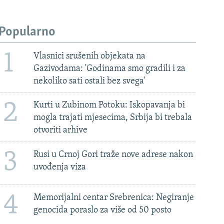
Popularno
1
Vlasnici srušenih objekata na
Gazivodama: 'Godinama smo gradili i za
nekoliko sati ostali bez svega'
2
Kurti u Zubinom Potoku: Iskopavanja bi
mogla trajati mjesecima, Srbija bi trebala
otvoriti arhive
3
Rusi u Crnoj Gori traže nove adrese nakon
uvođenja viza
4
Memorijalni centar Srebrenica: Negiranje
genocida poraslo za više od 50 posto