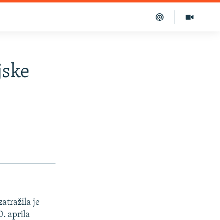
jske
atražila je
. aprila