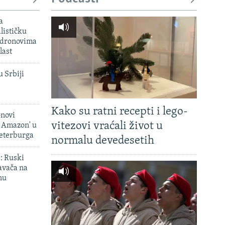
a
lističku
 dronovima
last
u Srbiji
Kako su ratni recepti i lego-
onovi
vitezovi vraćali život u
i Amazon' u
Peterburga
normalu devedesetih
': Ruski
avača na
nu