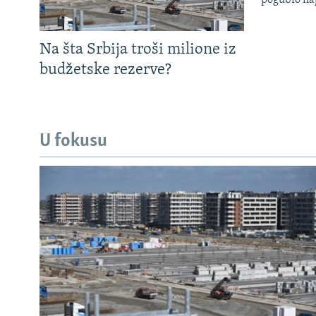
Na šta Srbija troši milione iz
budžetske rezerve?
U fokusu