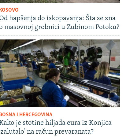
KOSOVO
Od hapšenja do iskopavanja: Šta se zna
o masovnoj grobnici u Zubinom Potoku?
BOSNA I HERCEGOVINA
Kako je stotine hiljada eura iz Konjica
'zalutalo' na račun prevaranata?