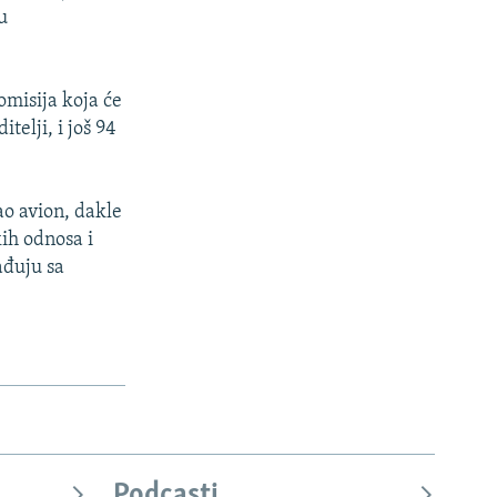
u
omisija koja će
telji, i još 94
o avion, dakle
kih odnosa i
ađuju sa
Podcasti