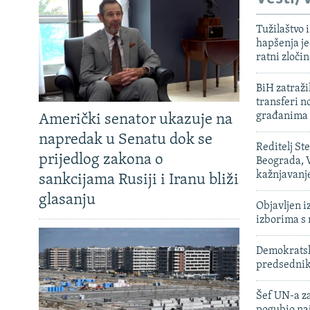
Tužilaštvo
hapšenja j
ratni zloči
BiH zatražil
transferi n
građanima
Američki senator ukazuje na
napredak u Senatu dok se
Reditelj St
prijedlog zakona o
Beograda, V
kažnjavanj
sankcijama Rusiji i Iranu bliži
glasanju
Objavljen i
izborima s
Demokratski
predsedni
Šef UN-a za
pogubio na