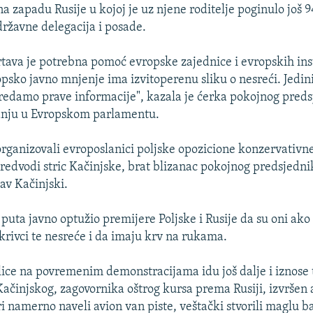
a zapadu Rusije u kojoj je uz njene roditelje poginulo još 
državne delegacija i posade.
tava je potrebna pomoć evropske zajednice i evropskih inst
sko javno mnjenje ima izvitoperenu sliku o nesreći. Jedini
predamo prave informacije", kazala je ćerka pokojnog pred
anju u Evropskom parlamentu.
organizovali evroposlanici poljske opozicione konzervativn
predvodi stric Kačinjske, brat blizanac pokojnog predsjednik
av Kačinjski.
puta javno optužio premijere Poljske i Rusije da su oni ako
krivci te nesreće i da imaju krv na rukama.
lice na povremenim demonstracijama idu još dalje i iznose 
Kačinjskog, zagovornika oštrog kursa prema Rusiji, izvršen 
i namerno naveli avion van piste, veštački stvorili maglu b