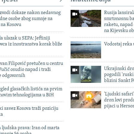
 izvodi dokaze nakon nedavnog
Rusija lansiral
edne osobe zbog sumnje na
smrtonosnu ba
n na Kosovu
raketu, napad
na Kijevsku ob
a ulazak u SEPA: Jeftiniji
ovca iz inostranstva korak bliže
Vodostaj reka 
evan Filipović pretučen u centru
Ukrajinski dr
učić osudio napad i traži
pogodili 'rusk
e odgovornih
blizini Sankt 
zgled glasačkih listića na prvim
'Ljudski safari
 novim tehnologijama u BiH
dron lovi prod
pijaci u Herso
 savez Kosova traži poziciju
ka
 ljudska prava: Iran od marta
jmanje 56 osoba