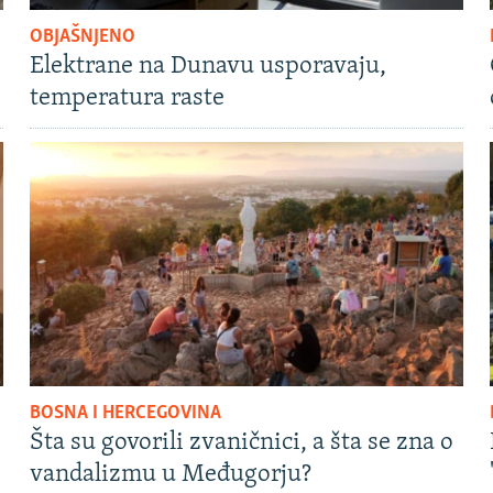
OBJAŠNJENO
Elektrane na Dunavu usporavaju,
temperatura raste
BOSNA I HERCEGOVINA
Šta su govorili zvaničnici, a šta se zna o
vandalizmu u Međugorju?