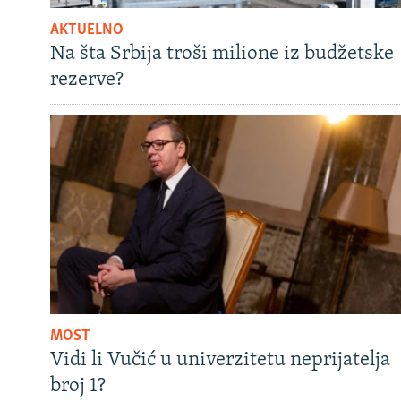
AKTUELNO
Na šta Srbija troši milione iz budžetske
rezerve?
MOST
Vidi li Vučić u univerzitetu neprijatelja
broj 1?