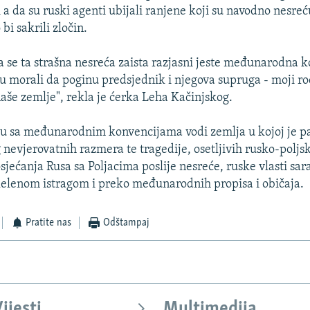
i a da su ruski agenti ubijali ranjene koji su navodno nesreć
bi sakrili zločin.
a se ta strašna nesreća zaista razjasni jeste međunarodna k
su morali da poginu predsjednik i njegova supruga - moji rodi
aše zemlje", rekla je ćerka Leha Kačinjskog.
du sa međunarodnim konvencijama vodi zemlja u kojoj je pa
g nevjerovatnih razmera te tragedije, osetljivih rusko-poljs
sjećanja Rusa sa Poljacima poslije nesreće, ruske vlasti sar
elenom istragom i preko međunarodnih propisa i običaja.
Pratite nas
Odštampaj
ijesti
Multimedija