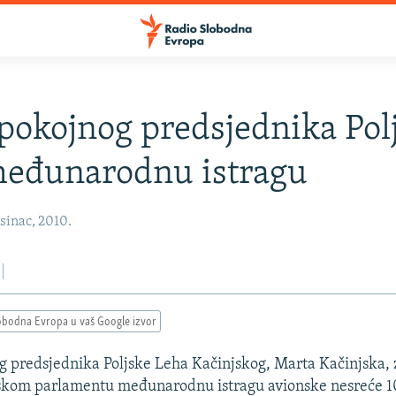
pokojnog predsjednika Pol
međunarodnu istragu
sinac, 2010.
obodna Evropa u vaš Google izvor
 predsjednika Poljske Leha Kačinjskog, Marta Kačinjska, z
skom parlamentu međunarodnu istragu avionske nesreće 10