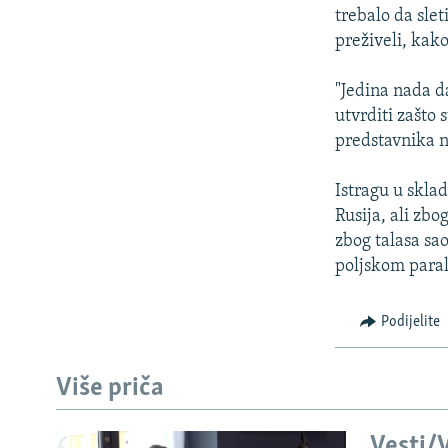
trebalo da slet
preživeli, kako 
"Jedina nada d
utvrditi zašto 
predstavnika n
Istragu u skla
Rusija, ali zbo
zbog talasa sao
poljskom paral
Podijelite
Više priča
Vesti/V