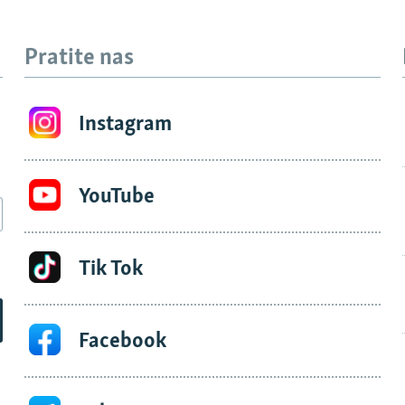
Pratite nas
Instagram
YouTube
Tik Tok
Facebook