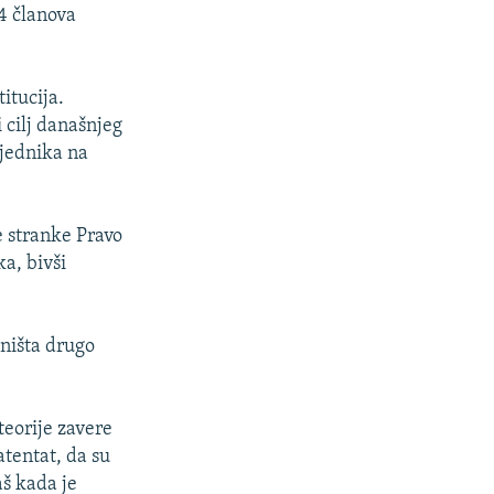
94 članova
itucija.
 cilj današnjeg
sjednika na
e stranke Pravo
a, bivši
 ništa drugo
teorije zavere
atentat, da su
aš kada je