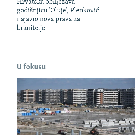
Hrvatska obilježava
godišnjicu 'Oluje', Plenković
najavio nova prava za
branitelje
U fokusu