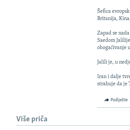
ISPRIČAJ MI
DNEVNO@RSE
Šefica evropsk
Britanija, Kin
SPECIJALI RSE
VIŠE OD NASLOVA
Zapad se nada
Saedom Jalilij
GENOCID U SREBRENICI
obogaćivanje 
POPLAVE I KLIZIŠTA U BIH 2024.
Jalili je, u ne
TV LIBERTY
POST SCRIPTUM
Iran i dalje t
strahuje da je
MOJA EVROPA
TRI DECENIJE OD RATA U BIH
Podijelite
SVE KARTE DEJTONA
NASTANAK I RASPAD JUGOSLAVIJE
Više priča