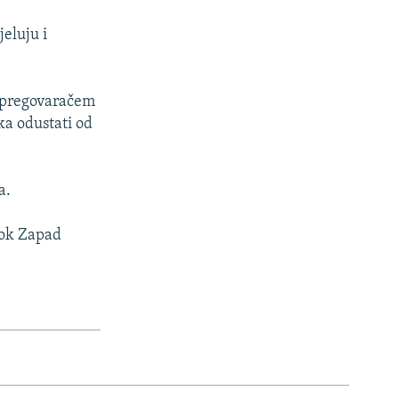
eluju i
m pregovaračem
ka odustati od
a.
dok Zapad