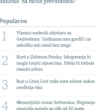
'zalutalo' na račun prevaranata?
Popularno
1
Vlasnici srušenih objekata na
Gazivodama: 'Godinama smo gradili i za
nekoliko sati ostali bez svega'
2
Kurti u Zubinom Potoku: Iskopavanja bi
mogla trajati mjesecima, Srbija bi trebala
otvoriti arhive
3
Rusi u Crnoj Gori traže nove adrese nakon
uvođenja viza
4
Memorijalni centar Srebrenica: Negiranje
genocida poraslo za više od 50 posto