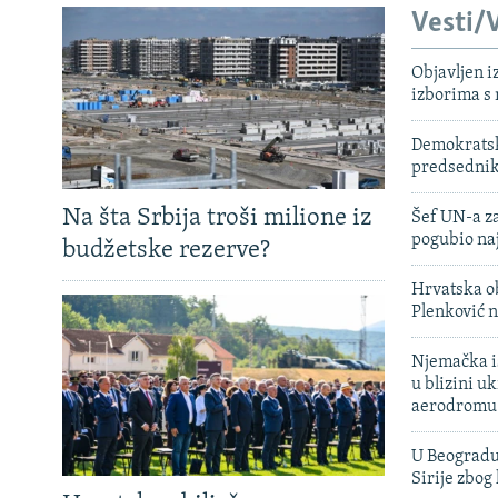
Vesti/V
Objavljen i
izborima s
Demokratski
predsedni
Na šta Srbija troši milione iz
Šef UN-a za
pogubio na
budžetske rezerve?
Hrvatska ob
Plenković n
Njemačka is
u blizini u
aerodromu
U Beogradu
Sirije zbog