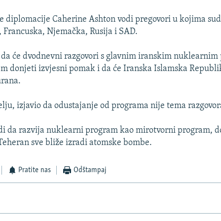
e diplomacije Caherine Ashton vodi pregovori u kojima sudj
a, Francuska, Njemačka, Rusija i SAD.
 da će dvodnevni razgovori s glavnim iranskim nuklearni
em donjeti izvjesni pomak i da će Iranska Islamska Republi
urana.
djelju, izjavio da odustajanje od programa nije tema razgovor
vrdi da razvija nuklearni program kao mirotvorni program, 
 Teheran sve bliže izradi atomske bombe.
Pratite nas
Odštampaj