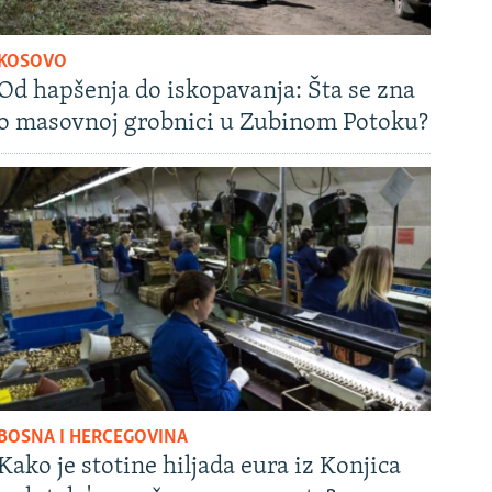
KOSOVO
Od hapšenja do iskopavanja: Šta se zna
o masovnoj grobnici u Zubinom Potoku?
BOSNA I HERCEGOVINA
Kako je stotine hiljada eura iz Konjica