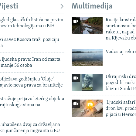
ijesti
Multimedija
zgled glasačkih listića na prvim
Rusija lansiral
 novim tehnologijama u BiH
smrtonosnu ba
raketu, napad
na Kijevsku ob
 savez Kosova traži poziciju
ka
Vodostaj reka 
 ljudska prava: Iran od marta
jmanje 56 osoba
Ukrajinski dr
ilježava godišnjicu 'Oluje',
pogodili 'rusk
ajavio nova prava za branitelje
blizini Sankt 
tražuje prijavu letećeg objekta
'Ljudski safari
krajinskog aviona na
dron lovi prod
pijaci u Herso
 uhapšena dvojica državljana
 krijumčarenja migranta u EU