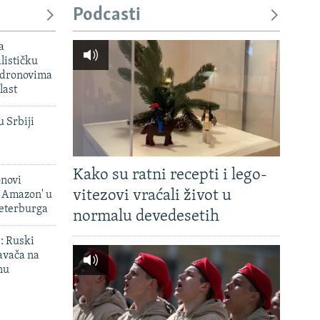
Podcasti
a
lističku
 dronovima
last
u Srbiji
Kako su ratni recepti i lego-
onovi
vitezovi vraćali život u
i Amazon' u
Peterburga
normalu devedesetih
': Ruski
avača na
nu