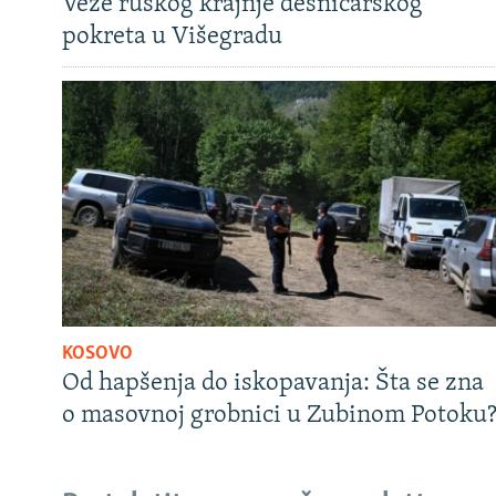
Veze ruskog krajnje desničarskog
pokreta u Višegradu
KOSOVO
Od hapšenja do iskopavanja: Šta se zna
o masovnoj grobnici u Zubinom Potoku