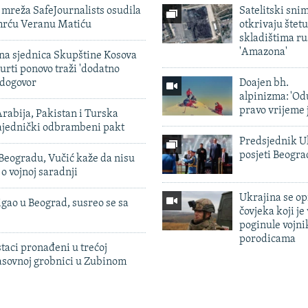
mreža SafeJournalists osudila
Satelitski sni
smrću Veranu Matiću
otkrivaju štetu
skladištima r
'Amazona'
vna sjednica Skupštine Kosova
urti ponovo traži 'dodatno
 dogovor
Doajen bh.
alpinizma: 'Od
pravo vrijeme 
rabija, Pakistan i Turska
zajednički odbrambeni pakt
Predsjednik U
posjeti Beogr
Beogradu, Vučić kaže da nisu
 o vojnoj saradnji
Ukrajina se op
igao u Beograd, susreo se sa
čovjeka koji je
poginule vojni
porodicama
taci pronađeni u trećoj
sovnoj grobnici u Zubinom