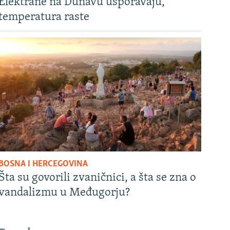
Elektrane na Dunavu usporavaju,
temperatura raste
BOSNA I HERCEGOVINA
Šta su govorili zvaničnici, a šta se zna o
vandalizmu u Međugorju?