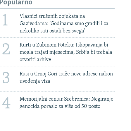
Popularno
1
Vlasnici srušenih objekata na
Gazivodama: 'Godinama smo gradili i za
nekoliko sati ostali bez svega'
2
Kurti u Zubinom Potoku: Iskopavanja bi
mogla trajati mjesecima, Srbija bi trebala
otvoriti arhive
3
Rusi u Crnoj Gori traže nove adrese nakon
uvođenja viza
4
Memorijalni centar Srebrenica: Negiranje
genocida poraslo za više od 50 posto