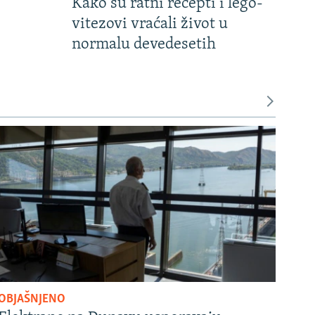
Kako su ratni recepti i lego-
vitezovi vraćali život u
normalu devedesetih
OBJAŠNJENO