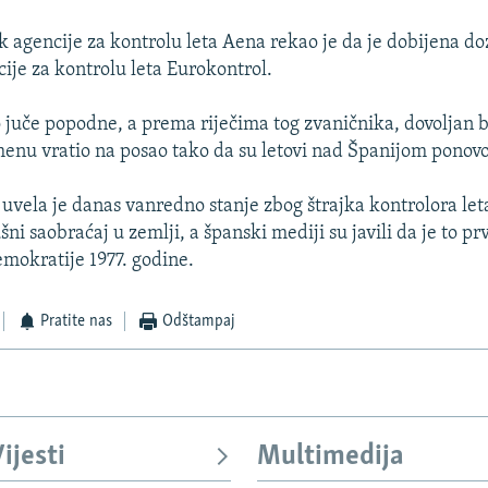
k agencije za kontrolu leta Aena rekao je da je dobijena do
ije za kontrolu leta Eurokontrol.
o juče popodne, a prema riječima tog zvaničnika, dovoljan b
nu vratio na posao tako da su letovi nad Španijom ponovo
uvela je danas vanredno stanje zbog štrajka kontrolora leta
ni saobraćaj u zemlji, a španski mediji su javili da je to p
mokratije 1977. godine.
Pratite nas
Odštampaj
ijesti
Multimedija