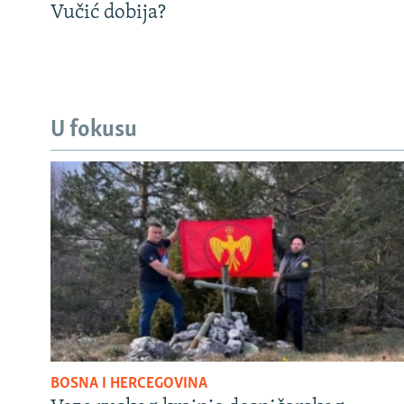
Vučić dobija?
U fokusu
BOSNA I HERCEGOVINA