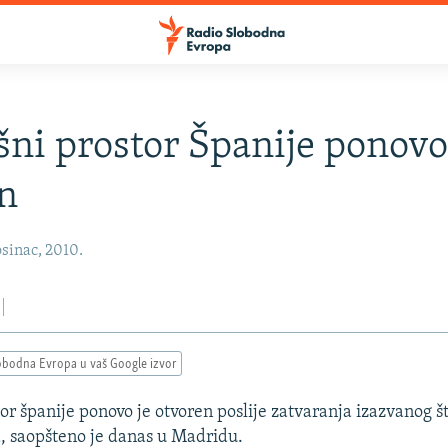
ni prostor Španije ponov
n
sinac, 2010.
obodna Evropa u vaš Google izvor
or španije ponovo je otvoren poslije zatvaranja izazvanog 
a, saopšteno je danas u Madridu.