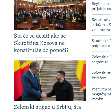
Regionalna 
prijetnje 
Konstituti
odložena, K
vrijeme' za
Šta će se desiti ako se
Saudijska A
Skupština Kosova ne
potpisale 
konstituiše do ponoći?
Zelenski u 
razgovarali
Zelenski st
Vučićem
Posmrtni os
mogućoj ma
Potoku
Zelenski stigao u Srbiju, šta