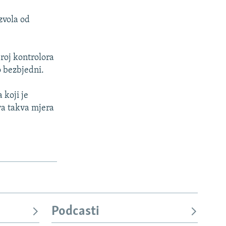
zvola od
roj kontrolora
 bezbjedni.
 koji je
rva takva mjera
Podcasti