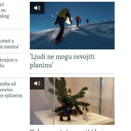
mci
 na
uskog
ustati u
je mantra'
'Ljudi ne mogu osvojiti
krajine u
planinu'
adu
rašta od
 vraćao
ke njihovim