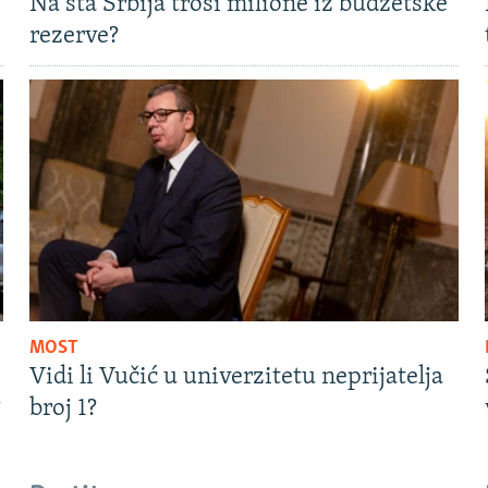
Na šta Srbija troši milione iz budžetske
rezerve?
MOST
Vidi li Vučić u univerzitetu neprijatelja
?
broj 1?