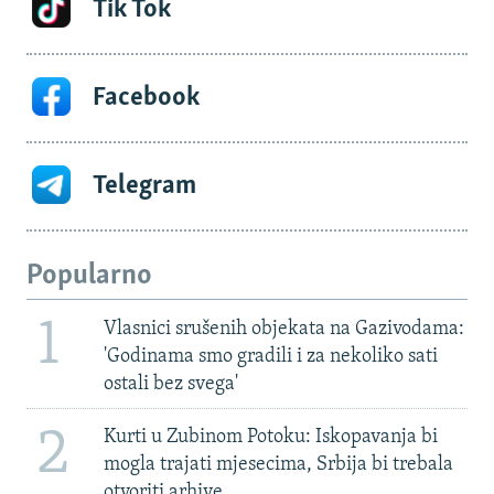
Tik Tok
Facebook
Telegram
Popularno
1
Vlasnici srušenih objekata na Gazivodama:
'Godinama smo gradili i za nekoliko sati
ostali bez svega'
2
Kurti u Zubinom Potoku: Iskopavanja bi
mogla trajati mjesecima, Srbija bi trebala
otvoriti arhive