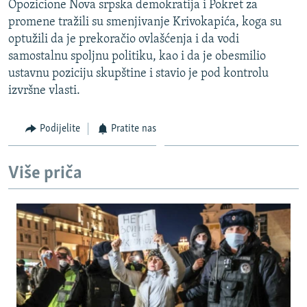
Opozicione Nova srpska demokratija i Pokret za
ISPRIČAJ MI
promene tražili su smenjivanje Krivokapića, koga su
DNEVNO@RSE
optužili da je prekoračio ovlašćenja i da vodi
samostalnu spoljnu politiku, kao i da je obesmilio
SPECIJALI RSE
ustavnu poziciju skupštine i stavio je pod kontrolu
VIŠE OD NASLOVA
izvršne vlasti.
PRATITE NAS
GENOCID U SREBRENICI
Podijelite
Pratite nas
POPLAVE I KLIZIŠTA U BIH 2024.
TV LIBERTY
Sve RFE/RL stranice
Više priča
POST SCRIPTUM
MOJA EVROPA
TRI DECENIJE OD RATA U BIH
SVE KARTE DEJTONA
NASTANAK I RASPAD JUGOSLAVIJE