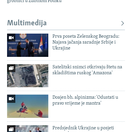
grobnici u Zubinom Potoku
Multimedija
Prva poseta Zelenskog Beogradu:
Najava jačanja saradnje Srbije i
Ukrajine
Satelitski snimci otkrivaju štetu na
skladištima ruskog 'Amazona'
Doajen bh. alpinizma: 'Odustati u
pravo vrijeme je mantra'
Predsjednik Ukrajine u posjeti