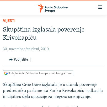
Dostupni
linkovi
Pređite
VIJESTI
na
VIJESTI
Skupština izglasala poverenje
glavni
BOSNA I HERCEGOVINA
sadržaj
Krivokapiću
SRBIJA
Pređite
na
30. novembar/studeni, 2010.
KOSOVO
glavnu
CRNA GORA
Podijelite
navigaciju
Pređite
VIZUELNO
na
Dodajte Radio Slobodna Evropa u vaš Google izvor
PODCASTI
VIDEO
pretragu
Skupština Crne Gore izglasala je u utorak poverenje
RAT U UKRAJINI
FOTOGALERIJE
predsedniku parlamenta Ranku Krivokapiću i odbacila
KINA NA BALKANU
INFOGRAFIKE
inicijativu dela opozicije za njegovo smenjivanje.
RSE PRIČE IZ SVIJETA