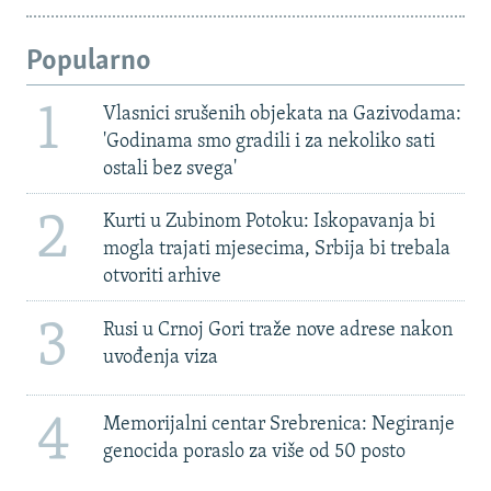
Popularno
1
Vlasnici srušenih objekata na Gazivodama:
'Godinama smo gradili i za nekoliko sati
ostali bez svega'
2
Kurti u Zubinom Potoku: Iskopavanja bi
mogla trajati mjesecima, Srbija bi trebala
otvoriti arhive
3
Rusi u Crnoj Gori traže nove adrese nakon
uvođenja viza
4
Memorijalni centar Srebrenica: Negiranje
genocida poraslo za više od 50 posto