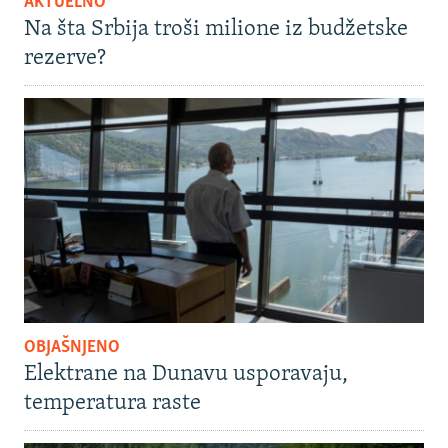
AKTUELNO
Na šta Srbija troši milione iz budžetske
rezerve?
OBJAŠNJENO
Elektrane na Dunavu usporavaju,
temperatura raste