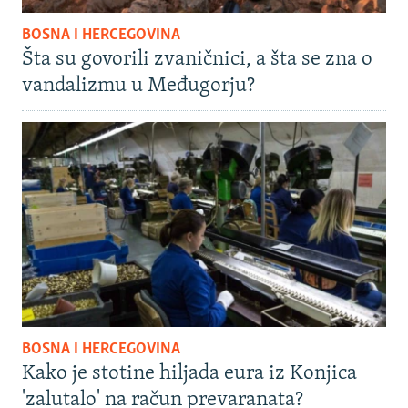
BOSNA I HERCEGOVINA
Šta su govorili zvaničnici, a šta se zna o
vandalizmu u Međugorju?
BOSNA I HERCEGOVINA
Kako je stotine hiljada eura iz Konjica
'zalutalo' na račun prevaranata?