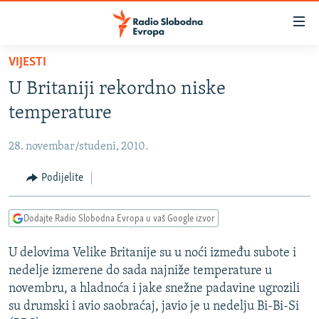
Dostupni
linkovi
Pređite
VIJESTI
na
VIJESTI
U Britaniji rekordno niske
glavni
BOSNA I HERCEGOVINA
sadržaj
temperature
SRBIJA
Pređite
na
28. novembar/studeni, 2010.
KOSOVO
glavnu
CRNA GORA
Podijelite
navigaciju
Pređite
VIZUELNO
na
Dodajte Radio Slobodna Evropa u vaš Google izvor
PODCASTI
VIDEO
pretragu
U delovima Velike Britanije su u noći između subote i
RAT U UKRAJINI
FOTOGALERIJE
nedelje izmerene do sada najniže temperature u
KINA NA BALKANU
INFOGRAFIKE
novembru, a hladnoća i jake snežne padavine ugrozili
su drumski i avio saobraćaj, javio je u nedelju Bi-Bi-Si
RSE PRIČE IZ SVIJETA