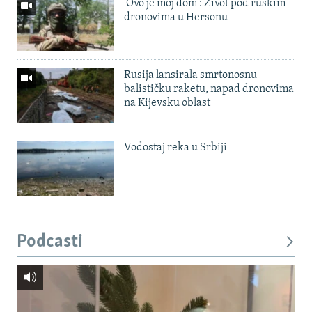
'Ovo je moj dom': Život pod ruskim
dronovima u Hersonu
Rusija lansirala smrtonosnu
balističku raketu, napad dronovima
na Kijevsku oblast
Vodostaj reka u Srbiji
Podcasti