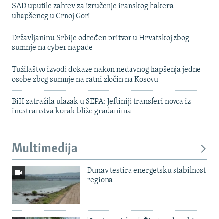
SAD uputile zahtev za izručenje iranskog hakera
uhapšenog u Crnoj Gori
Državljaninu Srbije određen pritvor u Hrvatskoj zbog
sumnje na cyber napade
Tužilaštvo izvodi dokaze nakon nedavnog hapšenja jedne
osobe zbog sumnje na ratni zločin na Kosovu
BiH zatražila ulazak u SEPA: Jeftiniji transferi novca iz
inostranstva korak bliže građanima
Multimedija
Dunav testira energetsku stabilnost
regiona