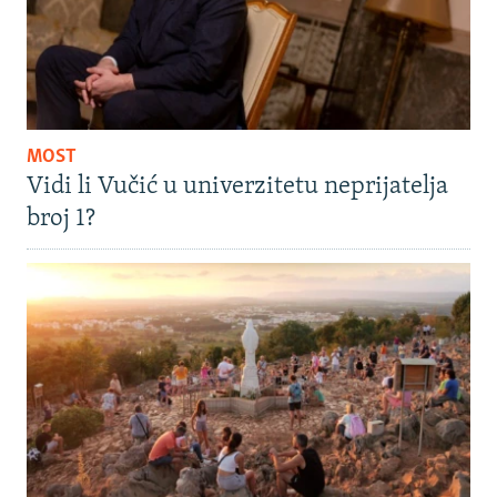
MOST
Vidi li Vučić u univerzitetu neprijatelja
broj 1?