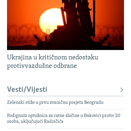
Ukrajina u kritičnom nedostaku
protivvazdušne odbrane
Vesti/Vijesti
Zelenski stiže u prvu zvaničnu posjetu Beogradu
Podignuta optužnica za ratne zločine u Đakovici protiv 20
osoba, uključujući Radoičića