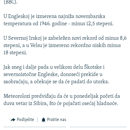
(BBC).
ISPRIČAJ MI
DNEVNO@RSE
U Engleskoj je izmerena najniža novembarska
temperatura od 1946. godine - minus 12,5 stepeni.
SPECIJALI RSE
VIŠE OD NASLOVA
U Severnoj Irskoj je zabeležen novi rekord od minus 8,6
PRATITE NAS
stepeni, a u Velsu je izmereno rekordno niskih minus
GENOCID U SREBRENICI
18 stepeni.
POPLAVE I KLIZIŠTA U BIH 2024.
Jak sneg i dalje pada u velikom delu Škotske i
TV LIBERTY
Sve RFE/RL stranice
severnoistočne Engleske, donoseći prekide u
POST SCRIPTUM
saobraćaju, a očekuje se da će padati do utorka.
MOJA EVROPA
Meteorolozi predviđaju da će u ponedeljak početi da
TRI DECENIJE OD RATA U BIH
duva vetar iz Sibira, što će pojačati osećaj hladnoće.
SVE KARTE DEJTONA
Podijelite
Pratite nas
NASTANAK I RASPAD JUGOSLAVIJE