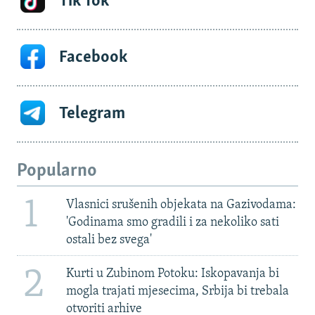
Tik Tok
Facebook
Telegram
Popularno
1
Vlasnici srušenih objekata na Gazivodama:
'Godinama smo gradili i za nekoliko sati
ostali bez svega'
2
Kurti u Zubinom Potoku: Iskopavanja bi
mogla trajati mjesecima, Srbija bi trebala
otvoriti arhive