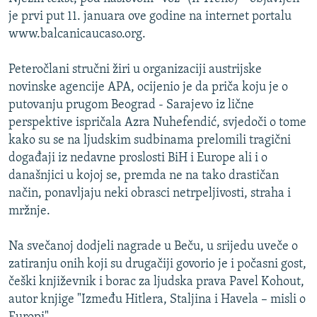
ISPRIČAJ MI
je prvi put 11. januara ove godine na internet portalu
www.balcanicaucaso.org.
DNEVNO@RSE
SPECIJALI RSE
Peteročlani stručni žiri u organizaciji austrijske
novinske agencije APA, ocijenio je da priča koju je o
VIŠE OD NASLOVA
PRATITE NAS
putovanju prugom Beograd - Sarajevo iz lične
GENOCID U SREBRENICI
perspektive ispričala Azra Nuhefendić, svjedoči o tome
kako su se na ljudskim sudbinama prelomili tragični
POPLAVE I KLIZIŠTA U BIH 2024.
događaji iz nedavne proslosti BiH i Europe ali i o
TV LIBERTY
Sve RFE/RL stranice
današnjici u kojoj se, premda ne na tako drastičan
POST SCRIPTUM
način, ponavljaju neki obrasci netrpeljivosti, straha i
mržnje.
MOJA EVROPA
TRI DECENIJE OD RATA U BIH
Na svečanoj dodjeli nagrade u Beču, u srijedu uveče o
zatiranju onih koji su drugačiji govorio je i počasni gost,
SVE KARTE DEJTONA
češki književnik i borac za ljudska prava Pavel Kohout,
NASTANAK I RASPAD JUGOSLAVIJE
autor knjige "Između Hitlera, Staljina i Havela – misli o