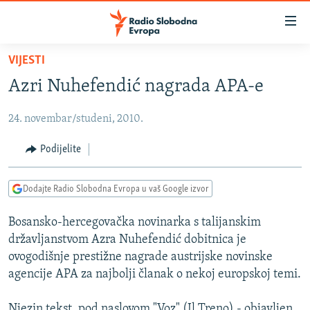
Dostupni
linkovi
Pređite
VIJESTI
na
VIJESTI
Azri Nuhefendić nagrada APA-e
glavni
BOSNA I HERCEGOVINA
sadržaj
24. novembar/studeni, 2010.
SRBIJA
Pređite
na
KOSOVO
Podijelite
glavnu
CRNA GORA
navigaciju
Dodajte Radio Slobodna Evropa u vaš Google izvor
Pređite
VIZUELNO
na
Bosansko-hercegovačka novinarka s talijanskim
PODCASTI
VIDEO
pretragu
državljanstvom Azra Nuhefendić dobitnica je
RAT U UKRAJINI
FOTOGALERIJE
ovogodišnje prestižne nagrade austrijske novinske
KINA NA BALKANU
agencije APA za najbolji članak o nekoj europskoj temi.
INFOGRAFIKE
RSE PRIČE IZ SVIJETA
Njezin tekst, pod naslovom "Voz" (Il Treno) - objavljen