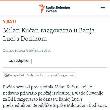
Dostupni
linkovi
Pređite
VIJESTI
na
VIJESTI
Milan Kučan razgovarao u Banja
glavni
BOSNA I HERCEGOVINA
sadržaj
Luci s Dodikom
SRBIJA
Pređite
na
24. novembar/studeni, 2010.
KOSOVO
glavnu
CRNA GORA
Podijelite
navigaciju
Pređite
VIZUELNO
na
Dodajte Radio Slobodna Evropa u vaš Google izvor
PODCASTI
VIDEO
pretragu
Bivši slovenski predsjednik Milan Kučan, koji je
RAT U UKRAJINI
FOTOGALERIJE
nedavno prihvatio položaj izvjestitelja vlade Slovenije
KINA NA BALKANU
INFOGRAFIKE
za BiH, razgovarao je danas u Banjoj Luci s
predsjednikom Republike Srpske Miloradom Dodikom,
RSE PRIČE IZ SVIJETA