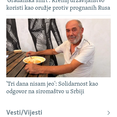
'Građanska smrt': Kremlj državljanstvo
koristi kao oružje protiv prognanih Rusa
'Tri dana nisam jeo': Solidarnost kao
odgovor na siromaštvo u Srbiji
Vesti/Vijesti