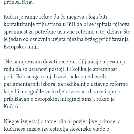
prenosi Fena.
ISPRIČAJ MI
DNEVNO@RSE
Kučan je ranije rekao da će njegova uloga biti
kontaktiranje triju strana u BiH da bi se ispitala njihova
SPECIJALI RSE
spremnost za potrebne ustavne reforme u toj državi, što
VIŠE OD NASLOVA
je jedan od osnovnih uvjeta njezina bržeg približavanja
PRATITE NAS
Evropskoj uniji.
GENOCID U SREBRENICI
POPLAVE I KLIZIŠTA U BIH 2024.
"Ne namjeravam davati recepte. Cilj misije u prvom je
redu da se ustanovi postoji li i kolika je spremnost
TV LIBERTY
Sve RFE/RL stranice
političkih snaga u toj državi, nakon nedavnih
POST SCRIPTUM
parlamentarnih izbora, za radikalnije ustavne reforme
koje bi omogućile veću djelotvornost države i njeno
MOJA EVROPA
približavanje evropskim integracijama", rekao je
TRI DECENIJE OD RATA U BIH
Kučan.
SVE KARTE DEJTONA
Njegov izvještaj o tome bilo bi povjerljive prirode, a
NASTANAK I RASPAD JUGOSLAVIJE
Kučanova misija izvjestitelja slovenske vlade o