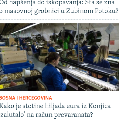
Od hapšenja do iskopavanja: Šta se zna
o masovnoj grobnici u Zubinom Potoku?
BOSNA I HERCEGOVINA
Kako je stotine hiljada eura iz Konjica
'zalutalo' na račun prevaranata?