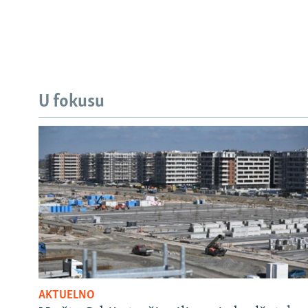
U fokusu
AKTUELNO