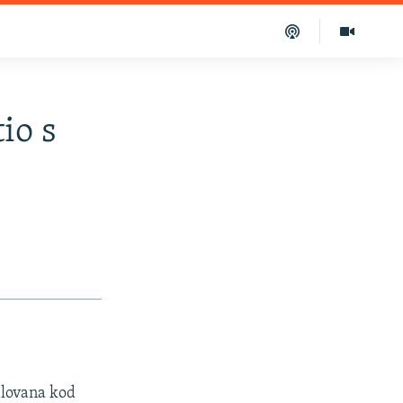
io s
Malovana kod