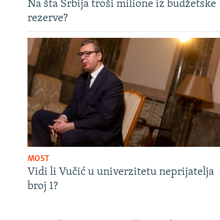
Na šta Srbija troši milione iz budžetske
rezerve?
MOST
Vidi li Vučić u univerzitetu neprijatelja
broj 1?