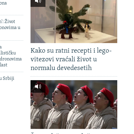
iona
': Život
onovima u
a
Kako su ratni recepti i lego-
lističku
vitezovi vraćali život u
 dronovima
last
normalu devedesetih
u Srbiji