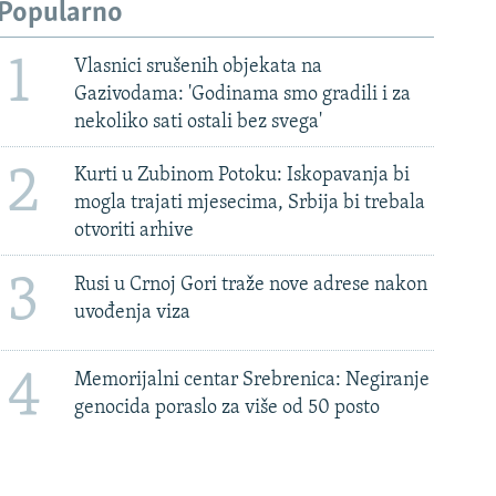
Popularno
1
Vlasnici srušenih objekata na
Gazivodama: 'Godinama smo gradili i za
nekoliko sati ostali bez svega'
2
Kurti u Zubinom Potoku: Iskopavanja bi
mogla trajati mjesecima, Srbija bi trebala
otvoriti arhive
3
Rusi u Crnoj Gori traže nove adrese nakon
uvođenja viza
4
Memorijalni centar Srebrenica: Negiranje
genocida poraslo za više od 50 posto