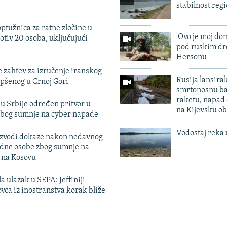
stabilnost reg
ptužnica za ratne zločine u
'Ovo je moj dom
otiv 20 osoba, uključujući
pod ruskim dr
Hersonu
 zahtev za izručenje iranskog
Rusija lansiral
pšenog u Crnoj Gori
smrtonosnu ba
raketu, napad
u Srbije određen pritvor u
na Kijevsku ob
zbog sumnje na cyber napade
Vodostaj reka 
 izvodi dokaze nakon nedavnog
edne osobe zbog sumnje na
n na Kosovu
a ulazak u SEPA: Jeftiniji
ovca iz inostranstva korak bliže