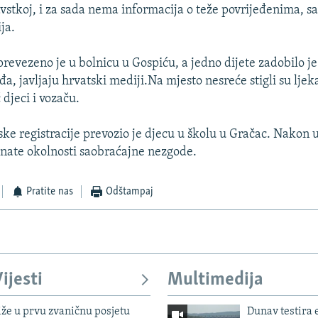
vstkoj, i za sada nema informacija o teže povrijeđenima, sa
ja.
prevezeno je u bolnicu u Gospiću, a jedno dijete zadobilo j
eđa, javljaju hrvatski mediji.Na mjesto nesreće stigli su ljeka
djeci i vozaču.
ke registracije prevozio je djecu u školu u Gračac. Nakon 
nate okolnosti saobraćajne nezgode.
Pratite nas
Odštampaj
ijesti
Multimedija
iže u prvu zvaničnu posjetu
Dunav testira