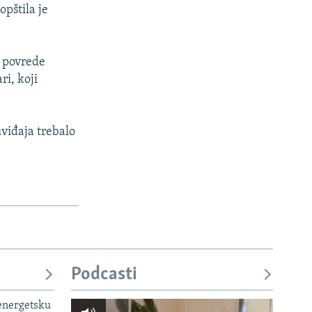
opštila je
e povrede
ri, koji
uviđaja trebalo
Podcasti
 energetsku