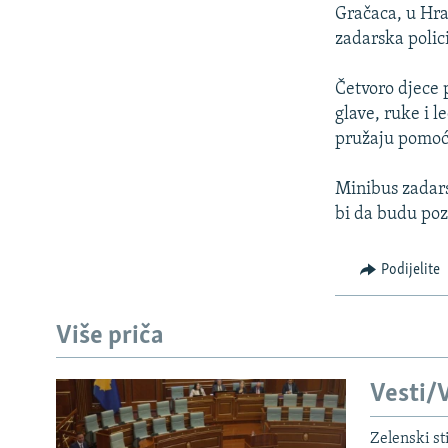
ISPRIČAJ MI
Gračaca, u Hra
DNEVNO@RSE
zadarska polici
SPECIJALI RSE
Četvoro djece 
VIŠE OD NASLOVA
glave, ruke i l
pružaju pomoć 
GENOCID U SREBRENICI
POPLAVE I KLIZIŠTA U BIH 2024.
Minibus zadars
bi da budu poz
TV LIBERTY
POST SCRIPTUM
Podijelite
MOJA EVROPA
TRI DECENIJE OD RATA U BIH
Više priča
SVE KARTE DEJTONA
Vesti/V
NASTANAK I RASPAD JUGOSLAVIJE
Zelenski st