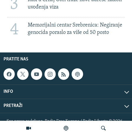
3
uvođenja viza
4
Memorijalni centar Srebrenica: Negiranje
genocida poraslo za više od 50 posto
PRATITE NAS
INFO
PRETRAŽI
Sva prava zadržana. Radio Free Europe / Radio Liberty © 2026
RFE/RL, Inc.