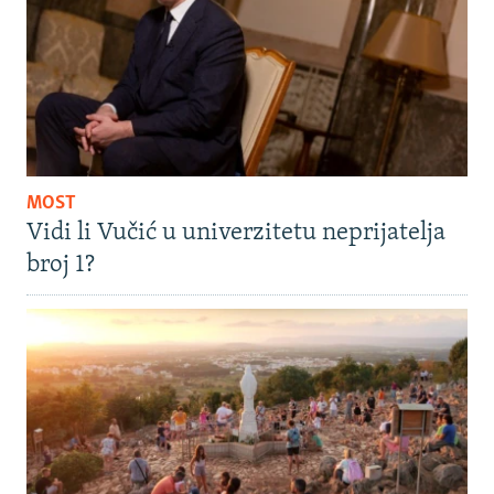
MOST
Vidi li Vučić u univerzitetu neprijatelja
broj 1?