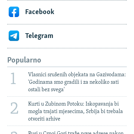
Facebook
Telegram
Popularno
1
Vlasnici srušenih objekata na Gazivodama:
'Godinama smo gradili i za nekoliko sati
ostali bez svega'
2
Kurti u Zubinom Potoku: Iskopavanja bi
mogla trajati mjesecima, Srbija bi trebala
otvoriti arhive
Rusi u Crnoj Gori traže nove adrese nakon