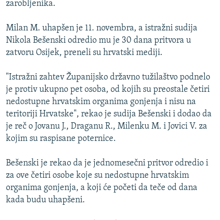
zarobljenika.
ISPRIČAJ MI
DNEVNO@RSE
Milan M. uhapšen je 11. novembra, a istražni sudija
Nikola Bešenski odredio mu je 30 dana pritvora u
SPECIJALI RSE
zatvoru Osijek, preneli su hrvatski mediji.
VIŠE OD NASLOVA
PRATITE NAS
"Istražni zahtev Županijsko državno tužilaštvo podnelo
GENOCID U SREBRENICI
je protiv ukupno pet osoba, od kojih su preostale četiri
POPLAVE I KLIZIŠTA U BIH 2024.
nedostupne hrvatskim organima gonjenja i nisu na
teritoriji Hrvatske", rekao je sudija Bešenski i dodao da
TV LIBERTY
Sve RFE/RL stranice
je reč o Jovanu J., Draganu R., Milenku M. i Jovici V. za
POST SCRIPTUM
kojim su raspisane poternice.
MOJA EVROPA
Bešenski je rekao da je jednomesečni pritvor odredio i
TRI DECENIJE OD RATA U BIH
za ove četiri osobe koje su nedostupne hrvatskim
SVE KARTE DEJTONA
organima gonjenja, a koji će početi da teče od dana
kada budu uhapšeni.
NASTANAK I RASPAD JUGOSLAVIJE