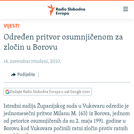
Dostupni
linkovi
Pređite
VIJESTI
na
VIJESTI
Određen pritvor osumnjičenom za
glavni
BOSNA I HERCEGOVINA
sadržaj
zločin u Borovu
SRBIJA
Pređite
na
14. novembar/studeni, 2010.
KOSOVO
glavnu
CRNA GORA
Podijelite
navigaciju
Pređite
VIZUELNO
na
Dodajte Radio Slobodna Evropa u vaš Google izvor
PODCASTI
VIDEO
pretragu
Istražni sudija Županijskog suda u Vukovaru odredio je
RAT U UKRAJINI
FOTOGALERIJE
jednomesečni pritvor Milanu M. (63) iz Borova, jednom
KINA NA BALKANU
INFOGRAFIKE
od petorice osumnjičenih da su 2. maja 1991. godine u
Borovu kod Vukovara počinili ratni zločin protiv ratnih
RSE PRIČE IZ SVIJETA