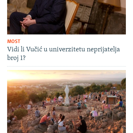
MOST
Vidi li Vučić u univerzitetu neprijatelja
broj 1?