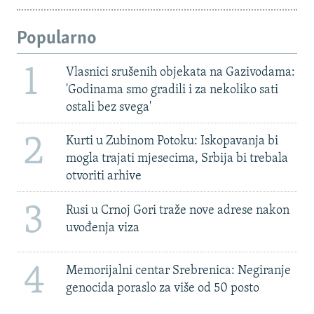
Popularno
1
Vlasnici srušenih objekata na Gazivodama:
'Godinama smo gradili i za nekoliko sati
ostali bez svega'
2
Kurti u Zubinom Potoku: Iskopavanja bi
mogla trajati mjesecima, Srbija bi trebala
otvoriti arhive
3
Rusi u Crnoj Gori traže nove adrese nakon
uvođenja viza
4
Memorijalni centar Srebrenica: Negiranje
genocida poraslo za više od 50 posto