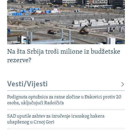
Na šta Srbija troši milione iz budžetske
rezerve?
Vesti/Vijesti
Podignuta optužnica za ratne zločine u Đakovici protiv 20
osoba, uključujući Radoičića
SAD uputile zahtev za izručenje iranskog hakera
uhapšenog u Crnoj Gori