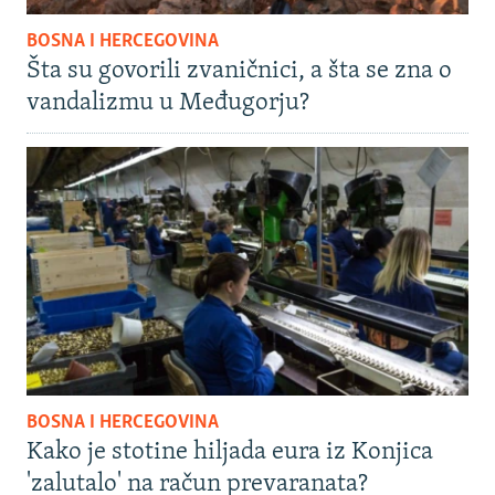
BOSNA I HERCEGOVINA
Šta su govorili zvaničnici, a šta se zna o
vandalizmu u Međugorju?
BOSNA I HERCEGOVINA
Kako je stotine hiljada eura iz Konjica
'zalutalo' na račun prevaranata?