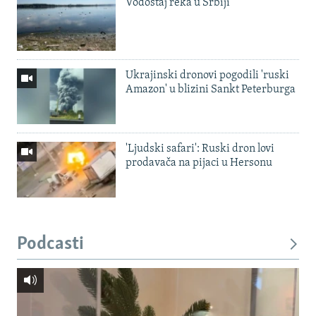
Vodostaj reka u Srbiji
Ukrajinski dronovi pogodili 'ruski
Amazon' u blizini Sankt Peterburga
'Ljudski safari': Ruski dron lovi
prodavača na pijaci u Hersonu
Podcasti