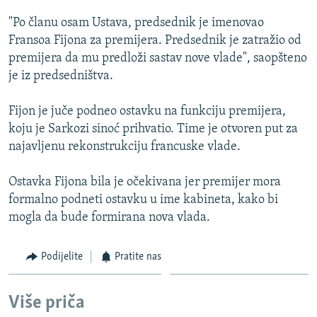
ISPRIČAJ MI
"Po članu osam Ustava, predsednik je imenovao
DNEVNO@RSE
Fransoa Fijona za premijera. Predsednik je zatražio od
premijera da mu predloži sastav nove vlade", saopšteno
SPECIJALI RSE
je iz predsedništva.
VIŠE OD NASLOVA
PRATITE NAS
Fijon je juče podneo ostavku na funkciju premijera,
GENOCID U SREBRENICI
koju je Sarkozi sinoć prihvatio. Time je otvoren put za
POPLAVE I KLIZIŠTA U BIH 2024.
najavljenu rekonstrukciju francuske vlade.
TV LIBERTY
Sve RFE/RL stranice
Ostavka Fijona bila je očekivana jer premijer mora
POST SCRIPTUM
formalno podneti ostavku u ime kabineta, kako bi
mogla da bude formirana nova vlada.
MOJA EVROPA
TRI DECENIJE OD RATA U BIH
Podijelite
Pratite nas
SVE KARTE DEJTONA
NASTANAK I RASPAD JUGOSLAVIJE
Više priča