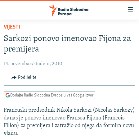
Dostupni
linkovi
Pređite
VIJESTI
na
VIJESTI
Sarkozi ponovo imenovao Fijona za
glavni
BOSNA I HERCEGOVINA
sadržaj
premijera
SRBIJA
Pređite
na
14. novembar/studeni, 2010.
KOSOVO
glavnu
CRNA GORA
Podijelite
navigaciju
Pređite
VIZUELNO
na
Dodajte Radio Slobodna Evropa u vaš Google izvor
PODCASTI
VIDEO
pretragu
Francuski predsednik Nikola Sarkozi (Nicolas Sarkozy)
RAT U UKRAJINI
FOTOGALERIJE
danas je ponovo imenovao Fransoa Fijona (Francois
KINA NA BALKANU
INFOGRAFIKE
Fillon) za premijera i zatražio od njega da formira novu
vladu.
RSE PRIČE IZ SVIJETA