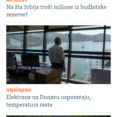
AKTUELNO
Na šta Srbija troši milione iz budžetske
rezerve?
OBJAŠNJENO
Elektrane na Dunavu usporavaju,
temperatura raste