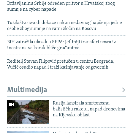
Državljaninu Srbije određen pritvor u Hrvatskoj zbog
sumnje na cyber napade
Tužilaštvo izvodi dokaze nakon nedavnog hapšenja jedne
osobe zbog sumnje na ratni zločin na Kosovu
BiH zatražila ulazak u SEPA: Jeftiniji transferi novca iz
inostranstva korak bliže građanima
Reditelj Stevan Filipović pretučen u centru Beograda,
Vučić osudio napad i traži kažnjavanje odgovornih
Multimedija
Rusija lansirala smrtonosnu
balističku raketu, napad dronovima
na Kijevsku oblast