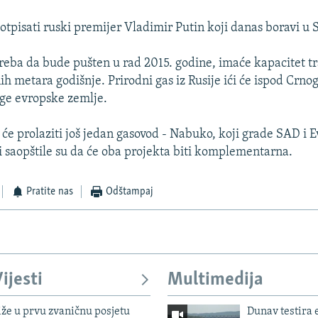
tpisati ruski premijer Vladimir Putin koji danas boravi u So
treba da bude pušten u rad 2015. godine, imaće kapacitet t
ih metara godišnje. Prirodni gas iz Rusije ići će ispod Crno
ge evropske zemlje.
će prolaziti još jedan gasovod - Nabuko, koji grade SAD i E
i saopštile su da će oba projekta biti komplementarna.
Pratite nas
Odštampaj
ijesti
Multimedija
iže u prvu zvaničnu posjetu
Dunav testira