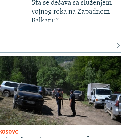
Šta se dešava sa služenjem
vojnog roka na Zapadnom
Balkanu?
KOSOVO