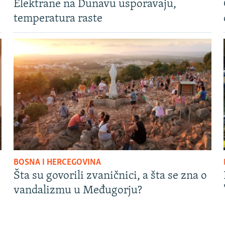
Elektrane na Dunavu usporavaju,
temperatura raste
BOSNA I HERCEGOVINA
Šta su govorili zvaničnici, a šta se zna o
vandalizmu u Međugorju?