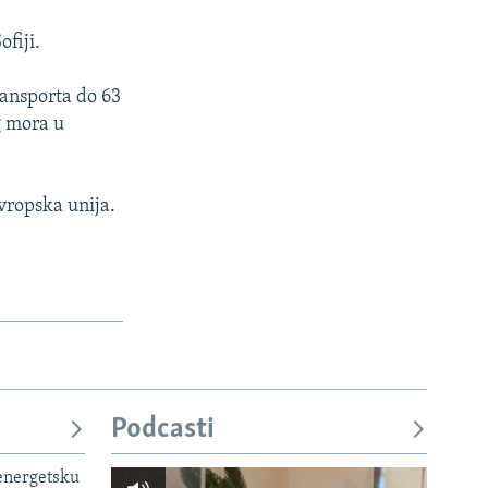
fiji.
ransporta do 63
g mora u
vropska unija.
Podcasti
 energetsku