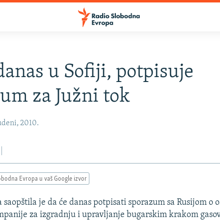
danas u Sofiji, potpisuje
um za Južni tok
udeni, 2010.
obodna Evropa u vaš Google izvor
 saopštila je da će danas potpisati sporazum sa Rusijom o 
panije za izgradnju i upravljanje bugarskim krakom gasov