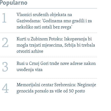
Popularno
1
Vlasnici srušenih objekata na
Gazivodama: 'Godinama smo gradili i za
nekoliko sati ostali bez svega'
2
Kurti u Zubinom Potoku: Iskopavanja bi
mogla trajati mjesecima, Srbija bi trebala
otvoriti arhive
3
Rusi u Crnoj Gori traže nove adrese nakon
uvođenja viza
4
Memorijalni centar Srebrenica: Negiranje
genocida poraslo za više od 50 posto