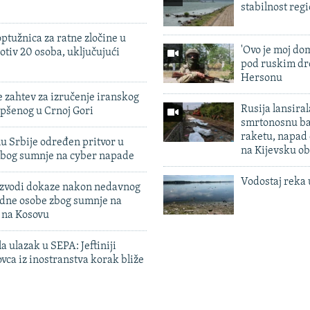
stabilnost reg
ptužnica za ratne zločine u
'Ovo je moj dom
otiv 20 osoba, uključujući
pod ruskim dr
Hersonu
 zahtev za izručenje iranskog
Rusija lansiral
pšenog u Crnoj Gori
smrtonosnu ba
raketu, napad
u Srbije određen pritvor u
na Kijevsku ob
zbog sumnje na cyber napade
Vodostaj reka 
 izvodi dokaze nakon nedavnog
edne osobe zbog sumnje na
n na Kosovu
a ulazak u SEPA: Jeftiniji
ovca iz inostranstva korak bliže