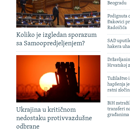
Beogradu
Podignuta o
Đakovici pr
Radoičića
Koliko je izgledan sporazum
SAD uputile
sa Samoopredjeljenjem?
hakera uha
Državljanin
Hrvatskoj 
Tužilaštvo
hapšenja j
ratni zloči
BiH zatražil
Ukrajina u kritičnom
transferi n
građanima
nedostaku protivvazdušne
odbrane