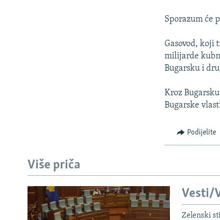
ISPRIČAJ MI
DNEVNO@RSE
Sporazum će po
SPECIJALI RSE
Gasovod, koji 
VIŠE OD NASLOVA
milijarde kubn
Bugarsku i dru
GENOCID U SREBRENICI
POPLAVE I KLIZIŠTA U BIH 2024.
Kroz Bugarsku 
Bugarske vlast
TV LIBERTY
POST SCRIPTUM
Podijelite
MOJA EVROPA
TRI DECENIJE OD RATA U BIH
Više priča
SVE KARTE DEJTONA
Vesti/V
NASTANAK I RASPAD JUGOSLAVIJE
Zelenski st