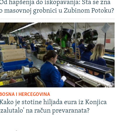
Od hapšenja do iskopavanja: Šta se zna
o masovnoj grobnici u Zubinom Potoku?
BOSNA I HERCEGOVINA
Kako je stotine hiljada eura iz Konjica
'zalutalo' na račun prevaranata?