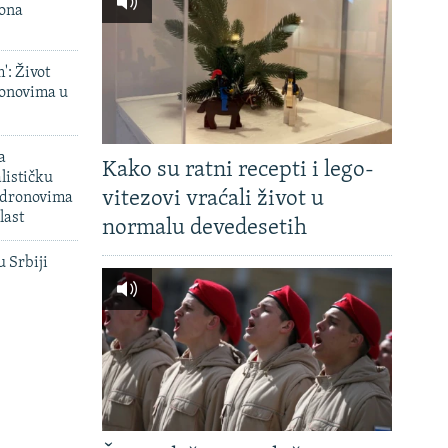
iona
': Život
onovima u
a
Kako su ratni recepti i lego-
lističku
vitezovi vraćali život u
 dronovima
last
normalu devedesetih
u Srbiji