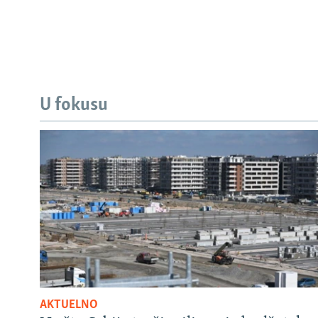
U fokusu
AKTUELNO