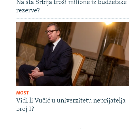
Na šta Srbija troši milione iz budžetske
rezerve?
MOST
Vidi li Vučić u univerzitetu neprijatelja
broj 1?