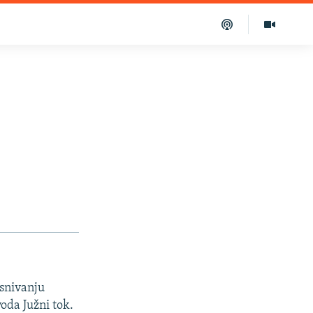
osnivanju
oda Južni tok.