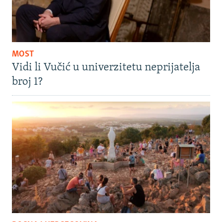
MOST
Vidi li Vučić u univerzitetu neprijatelja
broj 1?