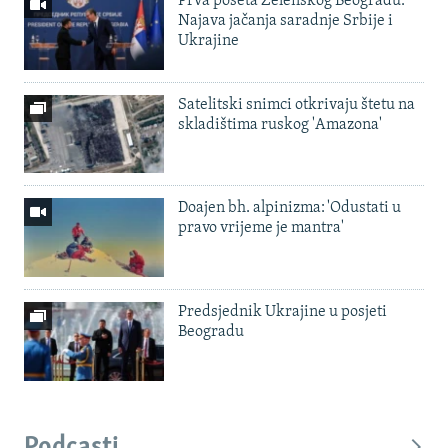
Prva poseta Zelenskog Beogradu:
Najava jačanja saradnje Srbije i
Ukrajine
Satelitski snimci otkrivaju štetu na
skladištima ruskog 'Amazona'
Doajen bh. alpinizma: 'Odustati u
pravo vrijeme je mantra'
Predsjednik Ukrajine u posjeti
Beogradu
Podcasti