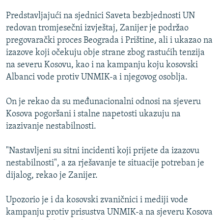
ISPRIČAJ MI
Predstavljajući na sjednici Saveta bezbjednosti UN
DNEVNO@RSE
redovan tromjesečni izvještaj, Zanijer je podržao
pregovarački proces Beograda i Prištine, ali i ukazao na
SPECIJALI RSE
izazove koji očekuju obje strane zbog rastućih tenzija
VIŠE OD NASLOVA
na severu Kosovu, kao i na kampanju koju kosovski
PRATITE NAS
Albanci vode protiv UNMIK-a i njegovog osoblja.
GENOCID U SREBRENICI
POPLAVE I KLIZIŠTA U BIH 2024.
On je rekao da su međunacionalni odnosi na sjeveru
Kosova pogoršani i stalne napetosti ukazuju na
TV LIBERTY
Sve RFE/RL stranice
izazivanje nestabilnosti.
POST SCRIPTUM
"Nastavljeni su sitni incidenti koji prijete da izazovu
MOJA EVROPA
nestabilnosti", a za rješavanje te situacije potreban je
TRI DECENIJE OD RATA U BIH
dijalog, rekao je Zanijer.
SVE KARTE DEJTONA
Upozorio je i da kosovski zvaničnici i mediji vode
NASTANAK I RASPAD JUGOSLAVIJE
kampanju protiv prisustva UNMIK-a na sjeveru Kosova