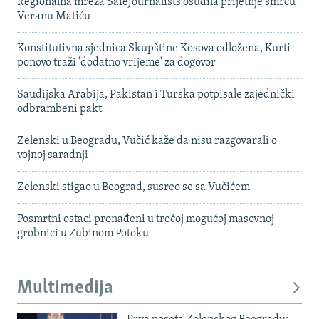
Regionalna mreža SafeJournalists osudila prijetnje smrću
Veranu Matiću
Konstitutivna sjednica Skupštine Kosova odložena, Kurti
ponovo traži 'dodatno vrijeme' za dogovor
Saudijska Arabija, Pakistan i Turska potpisale zajednički
odbrambeni pakt
Zelenski u Beogradu, Vučić kaže da nisu razgovarali o
vojnoj saradnji
Zelenski stigao u Beograd, susreo se sa Vučićem
Posmrtni ostaci pronađeni u trećoj mogućoj masovnoj
grobnici u Zubinom Potoku
Multimedija