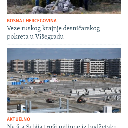
BOSNA I HERCEGOVINA
Veze ruskog krajnje desničarskog
pokreta u Višegradu
AKTUELNO
Na šta Srbija troši milione iz budžetske