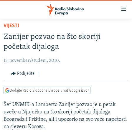
Dostupni
linkovi
Pređite
VIJESTI
na
VIJESTI
Zanijer pozvao na što skoriji
glavni
BOSNA I HERCEGOVINA
sadržaj
početak dijaloga
SRBIJA
Pređite
na
13. novembar/studeni, 2010.
KOSOVO
glavnu
CRNA GORA
Podijelite
navigaciju
Pređite
VIZUELNO
na
Dodajte Radio Slobodna Evropa u vaš Google izvor
PODCASTI
VIDEO
pretragu
Šef UNMIK-a Lamberto Zanijer pozvao je u petak
RAT U UKRAJINI
FOTOGALERIJE
uveče u Njujorku na što skoriji početak dijaloga
KINA NA BALKANU
INFOGRAFIKE
Beograda i Prištine, ali i upozorio na sve veće napetosti
na sjeveru Kosova.
RSE PRIČE IZ SVIJETA