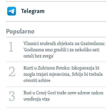
Telegram
Popularno
1
Vlasnici srušenih objekata na Gazivodama:
'Godinama smo gradili i za nekoliko sati
ostali bez svega'
2
Kurti u Zubinom Potoku: Iskopavanja bi
mogla trajati mjesecima, Srbija bi trebala
otvoriti arhive
3
Rusi u Crnoj Gori traže nove adrese nakon
uvođenja viza