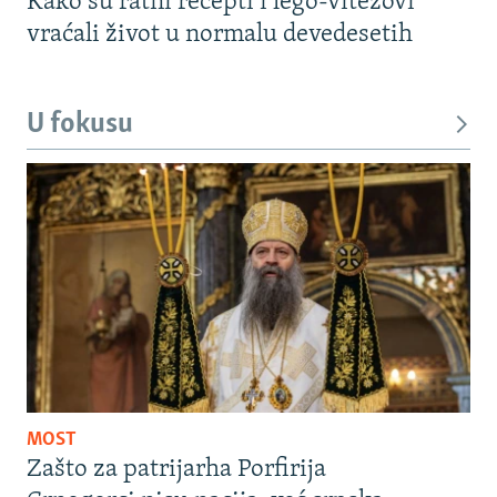
Kako su ratni recepti i lego-vitezovi
vraćali život u normalu devedesetih
U fokusu
MOST
Zašto za patrijarha Porfirija