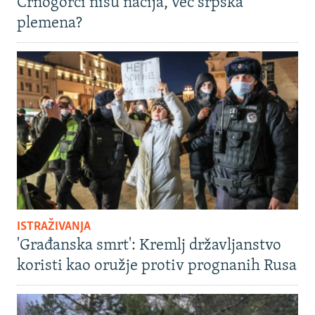
Crnogorci nisu nacija, već srpska
plemena?
ISTRAŽIVANJA
'Građanska smrt': Kremlj državljanstvo
koristi kao oružje protiv prognanih Rusa