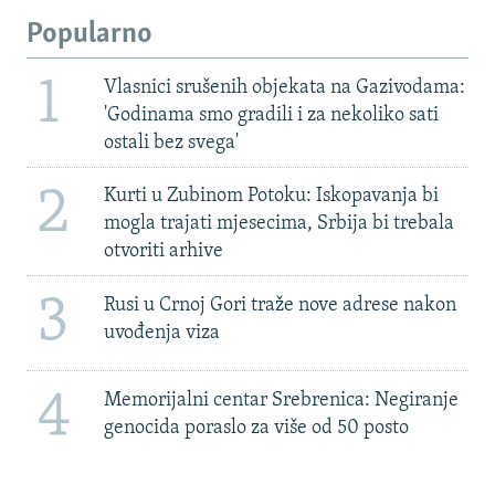
Popularno
1
Vlasnici srušenih objekata na Gazivodama:
'Godinama smo gradili i za nekoliko sati
ostali bez svega'
2
Kurti u Zubinom Potoku: Iskopavanja bi
mogla trajati mjesecima, Srbija bi trebala
otvoriti arhive
3
Rusi u Crnoj Gori traže nove adrese nakon
uvođenja viza
4
Memorijalni centar Srebrenica: Negiranje
genocida poraslo za više od 50 posto