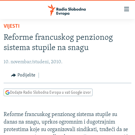
Dostupni
linkovi
Pređite
VIJESTI
na
VIJESTI
Reforme francuskog penzionog
glavni
BOSNA I HERCEGOVINA
sadržaj
sistema stupile na snagu
SRBIJA
Pređite
na
10. novembar/studeni, 2010.
KOSOVO
glavnu
CRNA GORA
Podijelite
navigaciju
Pređite
VIZUELNO
na
Dodajte Radio Slobodna Evropa u vaš Google izvor
PODCASTI
VIDEO
pretragu
RAT U UKRAJINI
FOTOGALERIJE
Reforme francuskog penzionog sistema stupile su
KINA NA BALKANU
INFOGRAFIKE
danas na snagu, uprkos ogromnim i dugotrajnim
protestima koje su organizovali sindikati, tražeći da se
RSE PRIČE IZ SVIJETA