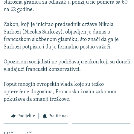
starosna granica za odlazak u penziju ne pomera sa 60
ISPRIČAJ MI
na 62 godine.
DNEVNO@RSE
Zakon, koji je inicirao predsednik države Nikola
SPECIJALI RSE
Sarkozi (Nicolas Sarkozy), objavljen je danas u
VIŠE OD NASLOVA
francuskom službenom glasniku, što znači da ga je
PRATITE NAS
Sarkozi potpisao i da je formalno postao važeći.
GENOCID U SREBRENICI
POPLAVE I KLIZIŠTA U BIH 2024.
Opozicioni socijalisti ne podržavaju zakon koji su doneli
vladajući francuski konzervativci.
TV LIBERTY
Sve RFE/RL stranice
POST SCRIPTUM
Poput mnogih evropskih vlada koje su teško
opterećene dugovima, Francuska i ovim zakonom
MOJA EVROPA
pokušava da smanji troškove.
TRI DECENIJE OD RATA U BIH
SVE KARTE DEJTONA
Podijelite
Pratite nas
NASTANAK I RASPAD JUGOSLAVIJE