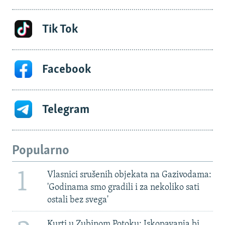
Tik Tok
Facebook
Telegram
Popularno
1
Vlasnici srušenih objekata na Gazivodama:
'Godinama smo gradili i za nekoliko sati
ostali bez svega'
Kurti u Zubinom Potoku: Iskopavanja bi