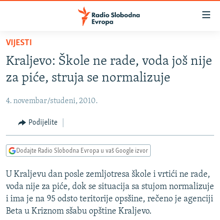
Dostupni
linkovi
Pređite
VIJESTI
na
VIJESTI
Kraljevo: Škole ne rade, voda još nije
glavni
BOSNA I HERCEGOVINA
sadržaj
za piće, struja se normalizuje
SRBIJA
Pređite
na
4. novembar/studeni, 2010.
KOSOVO
glavnu
CRNA GORA
Podijelite
navigaciju
Pređite
VIZUELNO
na
Dodajte Radio Slobodna Evropa u vaš Google izvor
PODCASTI
VIDEO
pretragu
U Kraljevu dan posle zemljotresa škole i vrtići ne rade,
RAT U UKRAJINI
FOTOGALERIJE
voda nije za piće, dok se situacija sa stujom normalizuje
KINA NA BALKANU
INFOGRAFIKE
i ima je na 95 odsto teritorije opsšine, rečeno je agenciji
Beta u Kriznom sšabu opštine Kraljevo.
RSE PRIČE IZ SVIJETA