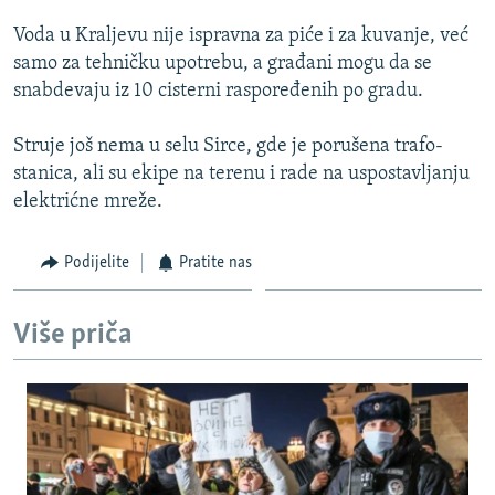
ISPRIČAJ MI
Voda u Kraljevu nije ispravna za piće i za kuvanje, već
DNEVNO@RSE
samo za tehničku upotrebu, a građani mogu da se
snabdevaju iz 10 cisterni raspoređenih po gradu.
SPECIJALI RSE
VIŠE OD NASLOVA
Struje još nema u selu Sirce, gde je porušena trafo-
PRATITE NAS
stanica, ali su ekipe na terenu i rade na uspostavljanju
GENOCID U SREBRENICI
elektrićne mreže.
POPLAVE I KLIZIŠTA U BIH 2024.
TV LIBERTY
Sve RFE/RL stranice
Podijelite
Pratite nas
POST SCRIPTUM
Više priča
MOJA EVROPA
TRI DECENIJE OD RATA U BIH
SVE KARTE DEJTONA
NASTANAK I RASPAD JUGOSLAVIJE