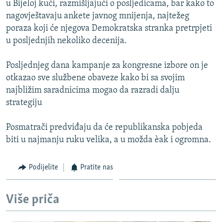
u Bijeloj kući, razmišljajući o posljedicama, bar kako to
ISPRIČAJ MI
nagovještavaju ankete javnog mnijenja, najtežeg
DNEVNO@RSE
poraza koji će njegova Demokratska stranka pretrpjeti
u posljednjih nekoliko decenija.
SPECIJALI RSE
VIŠE OD NASLOVA
Posljednjeg dana kampanje za kongresne izbore on je
PRATITE NAS
otkazao sve službene obaveze kako bi sa svojim
GENOCID U SREBRENICI
najbližim saradnicima mogao da razradi dalju
POPLAVE I KLIZIŠTA U BIH 2024.
strategiju
TV LIBERTY
Sve RFE/RL stranice
Posmatrači predviđaju da će republikanska pobjeda
POST SCRIPTUM
biti u najmanju ruku velika, a u možda èak i ogromna.
MOJA EVROPA
Podijelite
Pratite nas
TRI DECENIJE OD RATA U BIH
SVE KARTE DEJTONA
Više priča
NASTANAK I RASPAD JUGOSLAVIJE