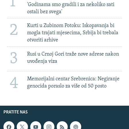
1
'Godinama smo gradili i za nekoliko sati
ostali bez svega'
2
Kurti u Zubinom Potoku: Iskopavanja bi
mogla trajati mjesecima, Srbija bi trebala
otvoriti arhive
3
Rusi u Crnoj Gori traže nove adrese nakon
uvođenja viza
4
Memorijalni centar Srebrenica: Negiranje
genocida poraslo za više od 50 posto
PRATITE NAS