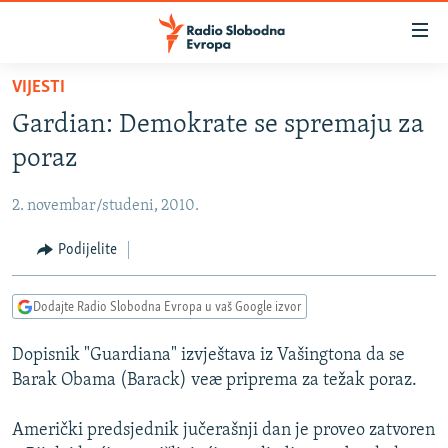
Dostupni
linkovi
Pređite
VIJESTI
na
VIJESTI
Gardian: Demokrate se spremaju za
glavni
BOSNA I HERCEGOVINA
sadržaj
poraz
SRBIJA
Pređite
na
2. novembar/studeni, 2010.
KOSOVO
glavnu
CRNA GORA
Podijelite
navigaciju
Pređite
VIZUELNO
na
Dodajte Radio Slobodna Evropa u vaš Google izvor
PODCASTI
VIDEO
pretragu
Dopisnik "Guardiana" izvještava iz Vašingtona da se
RAT U UKRAJINI
FOTOGALERIJE
Barak Obama (Barack) veæ priprema za težak poraz.
KINA NA BALKANU
INFOGRAFIKE
Američki predsjednik jučerašnji dan je proveo zatvoren
RSE PRIČE IZ SVIJETA