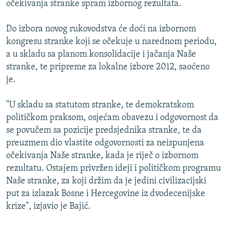
očekivanja stranke spram izbornog rezultata.
ISPRIČAJ MI
DNEVNO@RSE
Do izbora novog rukovodstva će doći na izbornom
kongresu stranke koji se očekuje u narednom periodu,
SPECIJALI RSE
a u skladu sa planom konsolidacije i jačanja Naše
VIŠE OD NASLOVA
stranke, te pripreme za lokalne izbore 2012, saoćeno
PRATITE NAS
je.
GENOCID U SREBRENICI
POPLAVE I KLIZIŠTA U BIH 2024.
"U skladu sa statutom stranke, te demokratskom
političkom praksom, osjećam obavezu i odgovornost da
TV LIBERTY
Sve RFE/RL stranice
se povučem sa pozicije predsjednika stranke, te da
POST SCRIPTUM
preuzmem dio vlastite odgovornosti za neispunjena
očekivanja Naše stranke, kada je riječ o izbornom
MOJA EVROPA
rezultatu. Ostajem privržen ideji i političkom programu
TRI DECENIJE OD RATA U BIH
Naše stranke, za koji držim da je jedini civilizacijski
SVE KARTE DEJTONA
put za izlazak Bosne i Hercegovine iz dvodecenijske
krize", izjavio je Bajić.
NASTANAK I RASPAD JUGOSLAVIJE