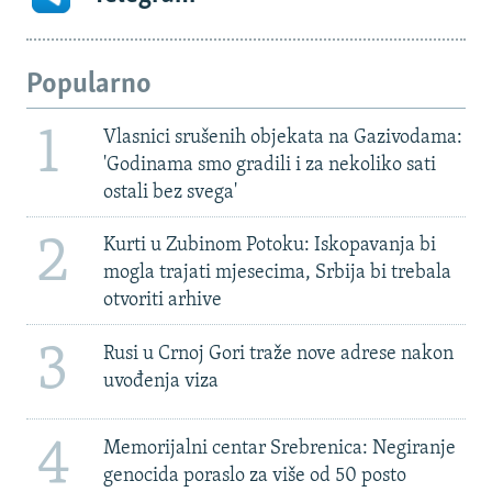
Popularno
1
Vlasnici srušenih objekata na Gazivodama:
'Godinama smo gradili i za nekoliko sati
ostali bez svega'
2
Kurti u Zubinom Potoku: Iskopavanja bi
mogla trajati mjesecima, Srbija bi trebala
otvoriti arhive
3
Rusi u Crnoj Gori traže nove adrese nakon
uvođenja viza
4
Memorijalni centar Srebrenica: Negiranje
genocida poraslo za više od 50 posto