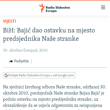
Dostupni
linkovi
Pređite
VIJESTI
na
VIJESTI
BiH: Bajić dao ostavku na mjesto
glavni
BOSNA I HERCEGOVINA
sadržaj
predsjednika Naše stranke
SRBIJA
Pređite
na
30. oktobar/listopad, 2010.
KOSOVO
glavnu
CRNA GORA
Podijelite
navigaciju
Pređite
VIZUELNO
na
Dodajte Radio Slobodna Evropa u vaš Google izvor
PODCASTI
VIDEO
pretragu
Na sjednici Izvršnog odbora Naše stranke, održanoj 30.
RAT U UKRAJINI
FOTOGALERIJE
oktobra 2010, predsjednik Naše stranke Bojan Bajić je
KINA NA BALKANU
INFOGRAFIKE
podnio ostavku na mjesto predsjednika stranke, uz
obrazloženje da se osjeća odgovornim za neispunjena
RSE PRIČE IZ SVIJETA