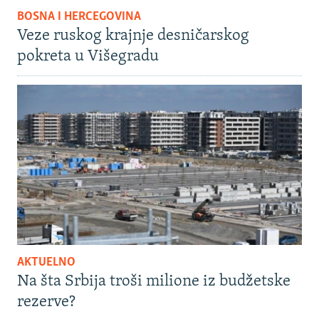
BOSNA I HERCEGOVINA
Veze ruskog krajnje desničarskog
pokreta u Višegradu
AKTUELNO
Na šta Srbija troši milione iz budžetske
rezerve?