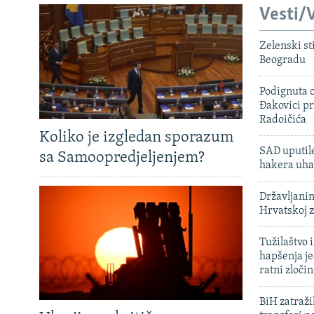
Vesti/V
Zelenski st
Beogradu
Podignuta o
Đakovici pr
Radoičića
Koliko je izgledan sporazum
SAD uputile
sa Samoopredjeljenjem?
hakera uha
Državljanin
Hrvatskoj 
Tužilaštvo
hapšenja j
ratni zloči
BiH zatražil