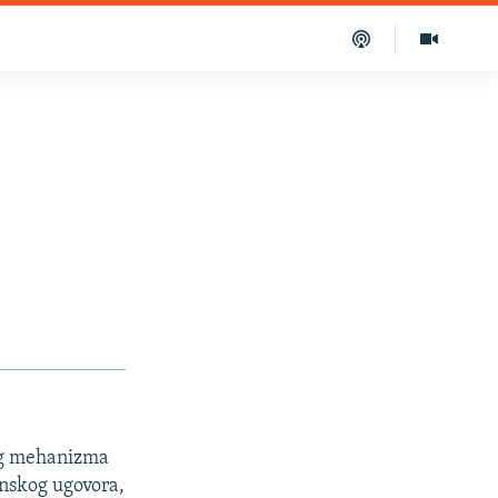
nog mehanizma
onskog ugovora,