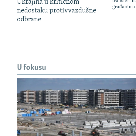
Ukrajina u kritičnom
transferi n
građanima
nedostaku protivvazdušne
odbrane
U fokusu