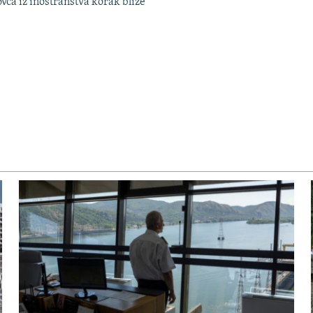
ovca iz inostranstva korak bliže