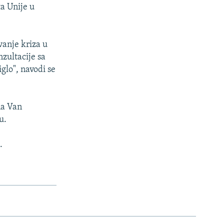
ta Unije u
vanje kriza u
zultacije sa
lo", navodi se
na Van
u.
.