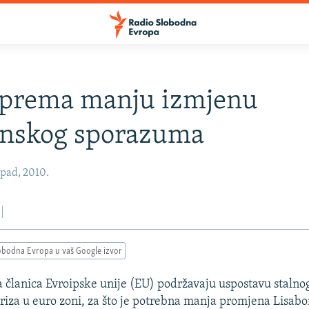
iprema manju izmjenu
onskog sporazuma
opad, 2010.
obodna Evropa u vaš Google izvor
a članica Evroipske unije (EU) podržavaju uspostavu stal
kriza u euro zoni, za što je potrebna manja promjena Lisab