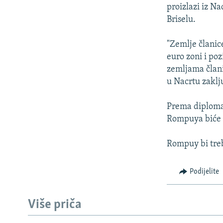
ISPRIČAJ MI
proizlazi iz Na
DNEVNO@RSE
Briselu.
SPECIJALI RSE
"Zemlje članic
VIŠE OD NASLOVA
euro zoni i po
zemljama člani
GENOCID U SREBRENICI
u Nacrtu zaklj
POPLAVE I KLIZIŠTA U BIH 2024.
Prema diploma
TV LIBERTY
Rompuya biće z
POST SCRIPTUM
Rompuy bi treb
MOJA EVROPA
TRI DECENIJE OD RATA U BIH
Podijelite
SVE KARTE DEJTONA
NASTANAK I RASPAD JUGOSLAVIJE
Više priča