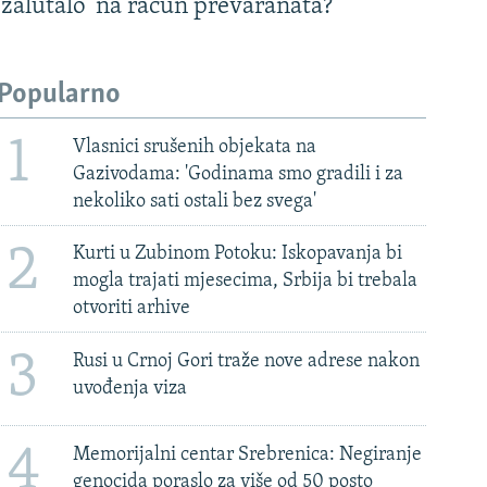
'zalutalo' na račun prevaranata?
Popularno
1
Vlasnici srušenih objekata na
Gazivodama: 'Godinama smo gradili i za
nekoliko sati ostali bez svega'
2
Kurti u Zubinom Potoku: Iskopavanja bi
mogla trajati mjesecima, Srbija bi trebala
otvoriti arhive
3
Rusi u Crnoj Gori traže nove adrese nakon
uvođenja viza
4
Memorijalni centar Srebrenica: Negiranje
genocida poraslo za više od 50 posto