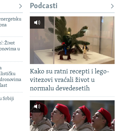
Podcasti
 energetsku
iona
': Život
onovima u
a
Kako su ratni recepti i lego-
lističku
vitezovi vraćali život u
 dronovima
last
normalu devedesetih
u Srbiji