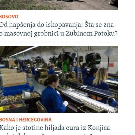
KOSOVO
Od hapšenja do iskopavanja: Šta se zna
o masovnoj grobnici u Zubinom Potoku?
BOSNA I HERCEGOVINA
Kako je stotine hiljada eura iz Konjica