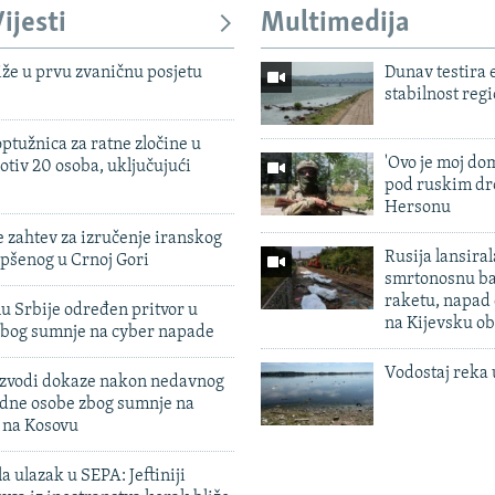
ijesti
Multimedija
iže u prvu zvaničnu posjetu
Dunav testira
stabilnost reg
ptužnica za ratne zločine u
'Ovo je moj dom
otiv 20 osoba, uključujući
pod ruskim dr
Hersonu
 zahtev za izručenje iranskog
Rusija lansiral
pšenog u Crnoj Gori
smrtonosnu ba
raketu, napad
u Srbije određen pritvor u
na Kijevsku ob
zbog sumnje na cyber napade
Vodostaj reka 
 izvodi dokaze nakon nedavnog
edne osobe zbog sumnje na
n na Kosovu
a ulazak u SEPA: Jeftiniji