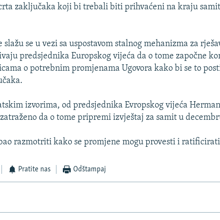
crta zaključaka koji bi trebali biti prihvaćeni na kraju sami
e slažu se u vezi sa uspostavom stalnog mehanizma za rješa
zivaju predsjednika Europskog vijeća da o tome započne kon
cama o potrebnim promjenama Ugovora kako bi se to postig
učaka.
tskim izvorima, od predsjednika Evropskog vijeća Herma
atraženo da o tome pripremi izvještaj za samit u decembr
ao razmotriti kako se promjene mogu provesti i ratificirati
Pratite nas
Odštampaj