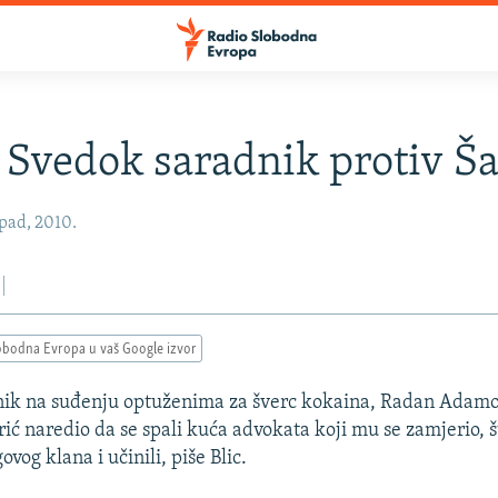
: Svedok saradnik protiv Ša
opad, 2010.
obodna Evropa u vaš Google izvor
nik na suđenju optuženima za šverc kokaina, Radan Adamov
rić naredio da se spali kuća advokata koji mu se zamjerio, š
ovog klana i učinili, piše Blic.