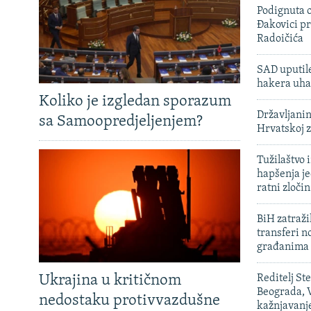
Podignuta o
Đakovici pr
Radoičića
SAD uputile
hakera uha
Koliko je izgledan sporazum
Državljanin
sa Samoopredjeljenjem?
Hrvatskoj 
Tužilaštvo
hapšenja j
ratni zloči
BiH zatražil
transferi n
građanima
Ukrajina u kritičnom
Reditelj St
Beograda, V
nedostaku protivvazdušne
kažnjavanj