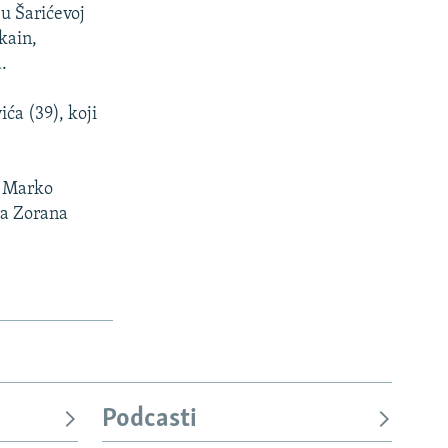
ju Šarićevoj
kain,
.
ća (39), koji
t Marko
ra Zorana
Podcasti