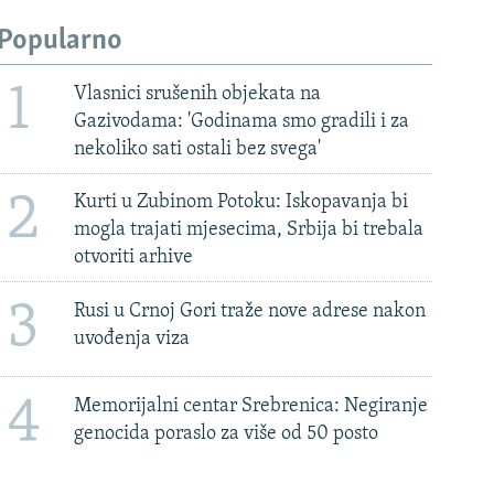
Popularno
1
Vlasnici srušenih objekata na
Gazivodama: 'Godinama smo gradili i za
nekoliko sati ostali bez svega'
2
Kurti u Zubinom Potoku: Iskopavanja bi
mogla trajati mjesecima, Srbija bi trebala
otvoriti arhive
3
Rusi u Crnoj Gori traže nove adrese nakon
uvođenja viza
4
Memorijalni centar Srebrenica: Negiranje
genocida poraslo za više od 50 posto