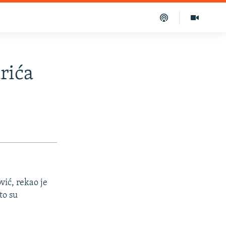
rića
ić, rekao je
to su