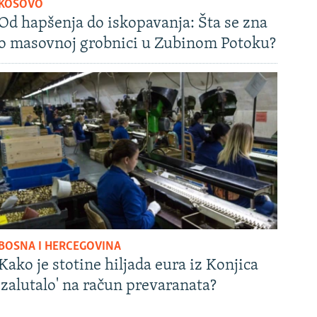
KOSOVO
Od hapšenja do iskopavanja: Šta se zna
o masovnoj grobnici u Zubinom Potoku?
BOSNA I HERCEGOVINA
Kako je stotine hiljada eura iz Konjica
'zalutalo' na račun prevaranata?