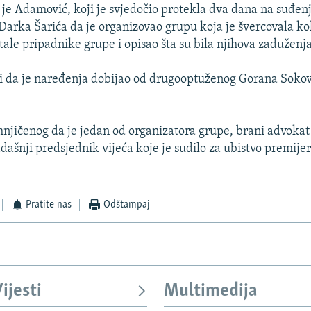
a je Adamović, koji je svjedočio protekla dva dana na suđen
 Darka Šarića da je organizovao grupu koja je švercovala ko
tale pripadnike grupe i opisao šta su bila njihova zaduženja
 da je naređenja dobijao od drugooptuženog Gorana Sokovi
njičenog da je jedan od organizatora grupe, brani advoka
adašnji predsjednik vijeća koje je sudilo za ubistvo premije
Pratite nas
Odštampaj
ijesti
Multimedija