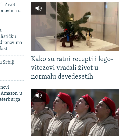
': Život
onovima u
a
lističku
 dronovima
last
Kako su ratni recepti i lego-
u Srbiji
vitezovi vraćali život u
normalu devedesetih
onovi
i Amazon' u
Peterburga