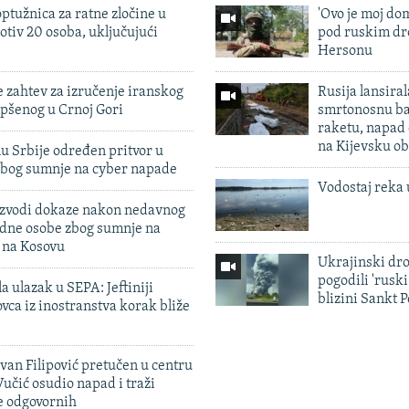
ptužnica za ratne zločine u
'Ovo je moj dom
otiv 20 osoba, uključujući
pod ruskim dr
Hersonu
 zahtev za izručenje iranskog
Rusija lansiral
pšenog u Crnoj Gori
smrtonosnu ba
raketu, napad
na Kijevsku ob
u Srbije određen pritvor u
zbog sumnje na cyber napade
Vodostaj reka 
 izvodi dokaze nakon nedavnog
edne osobe zbog sumnje na
n na Kosovu
Ukrajinski dr
pogodili 'rusk
a ulazak u SEPA: Jeftiniji
blizini Sankt 
ovca iz inostranstva korak bliže
evan Filipović pretučen u centru
učić osudio napad i traži
e odgovornih