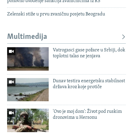
ponovno uvođenje sankcija zvaničnicima iz RS
Zelenski stiže u prvu zvaničnu posjetu Beogradu
Multimedija
Vatrogasci gase požare u Srbiji, dok
toplotni talas ne jenjava
Dunav testira energetsku stabilnost
država kroz koje protiče
'Ovo je moj dom': Život pod ruskim
dronovima u Hersonu