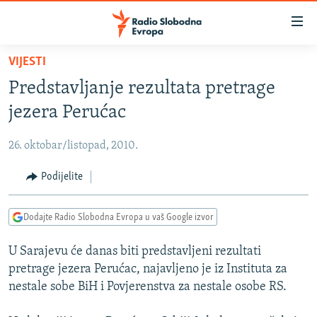
Dostupni
linkovi
Pređite
VIJESTI
na
VIJESTI
Predstavljanje rezultata pretrage
glavni
BOSNA I HERCEGOVINA
sadržaj
jezera Perućac
SRBIJA
Pređite
na
26. oktobar/listopad, 2010.
KOSOVO
glavnu
CRNA GORA
Podijelite
navigaciju
Pređite
VIZUELNO
na
Dodajte Radio Slobodna Evropa u vaš Google izvor
PODCASTI
VIDEO
pretragu
U Sarajevu će danas biti predstavljeni rezultati
RAT U UKRAJINI
FOTOGALERIJE
pretrage jezera Perućac, najavljeno je iz Instituta za
KINA NA BALKANU
INFOGRAFIKE
nestale sobe BiH i Povjerenstva za nestale osobe RS.
RSE PRIČE IZ SVIJETA