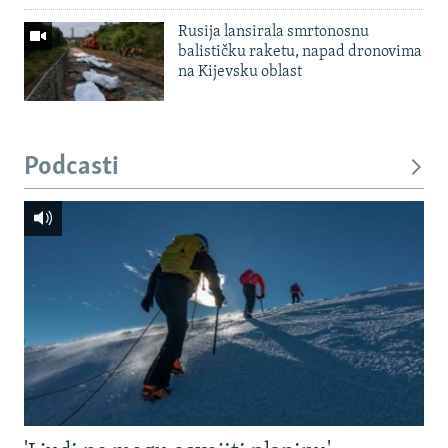
Rusija lansirala smrtonosnu
balističku raketu, napad dronovima
na Kijevsku oblast
Podcasti