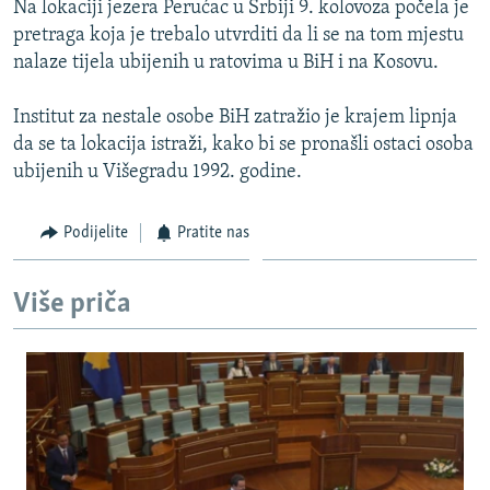
Na lokaciji jezera Perućac u Srbiji 9. kolovoza počela je
ISPRIČAJ MI
pretraga koja je trebalo utvrditi da li se na tom mjestu
DNEVNO@RSE
nalaze tijela ubijenih u ratovima u BiH i na Kosovu.
SPECIJALI RSE
Institut za nestale osobe BiH zatražio je krajem lipnja
VIŠE OD NASLOVA
da se ta lokacija istraži, kako bi se pronašli ostaci osoba
PRATITE NAS
ubijenih u Višegradu 1992. godine.
GENOCID U SREBRENICI
POPLAVE I KLIZIŠTA U BIH 2024.
Podijelite
Pratite nas
TV LIBERTY
Sve RFE/RL stranice
POST SCRIPTUM
Više priča
MOJA EVROPA
TRI DECENIJE OD RATA U BIH
SVE KARTE DEJTONA
NASTANAK I RASPAD JUGOSLAVIJE