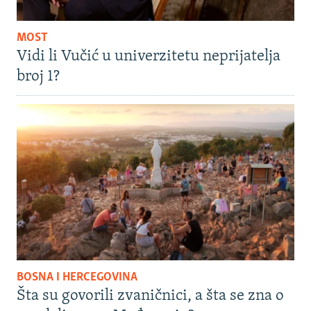
MOST
Vidi li Vučić u univerzitetu neprijatelja
broj 1?
BOSNA I HERCEGOVINA
Šta su govorili zvaničnici, a šta se zna o