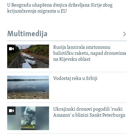
U Beogradu uhapšena dvojica državljana Sirije zbog
krijumčarenja migranta u EU
Multimedija
Rusija lansirala smrtonosnu
balističku raketu, napad dronovima
na Kijevsku oblast
Vodostaj reka u Srbiji
Ukrajinski dronovi pogodili 'ruski
Amazon' u blizini Sankt Peterburga