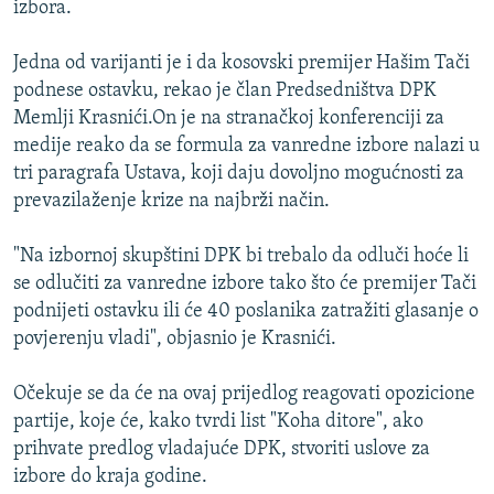
izbora.
ISPRIČAJ MI
DNEVNO@RSE
Jedna od varijanti je i da kosovski premijer Hašim Tači
podnese ostavku, rekao je član Predsedništva DPK
SPECIJALI RSE
Memlji Krasnići.On je na stranačkoj konferenciji za
VIŠE OD NASLOVA
medije reako da se formula za vanredne izbore nalazi u
PRATITE NAS
tri paragrafa Ustava, koji daju dovoljno mogućnosti za
GENOCID U SREBRENICI
prevazilaženje krize na najbrži način.
POPLAVE I KLIZIŠTA U BIH 2024.
"Na izbornoj skupštini DPK bi trebalo da odluči hoće li
TV LIBERTY
Sve RFE/RL stranice
se odlučiti za vanredne izbore tako što će premijer Tači
POST SCRIPTUM
podnijeti ostavku ili će 40 poslanika zatražiti glasanje o
povjerenju vladi", objasnio je Krasnići.
MOJA EVROPA
TRI DECENIJE OD RATA U BIH
Očekuje se da će na ovaj prijedlog reagovati opozicione
SVE KARTE DEJTONA
partije, koje će, kako tvrdi list "Koha ditore", ako
prihvate predlog vladajuće DPK, stvoriti uslove za
NASTANAK I RASPAD JUGOSLAVIJE
izbore do kraja godine.