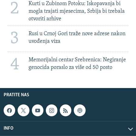
2
Kurti u Zubinom Potoku: Iskopavanja bi
mogla trajati mjesecima, Srbija bi trebala
otvoriti arhive
3
Rusi u Crnoj Gori traže nove adrese nakon
uvođenja viza
4
Memorijalni centar Srebrenica: Negiranje
genocida poraslo za više od 50 posto
PRATITE NAS
INFO