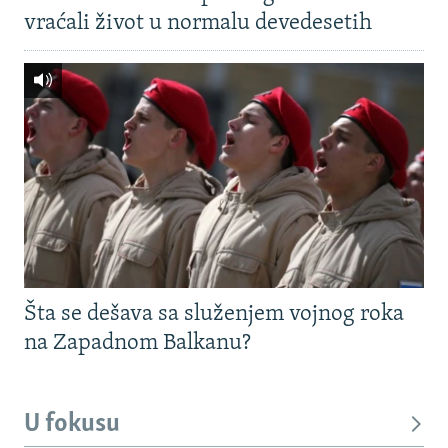
vraćali život u normalu devedesetih
Šta se dešava sa služenjem vojnog roka
na Zapadnom Balkanu?
U fokusu