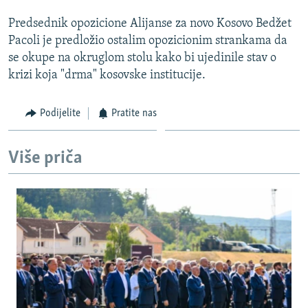
Predsednik opozicione Alijanse za novo Kosovo Bedžet
Pacoli je predložio ostalim opozicionim strankama da
se okupe na okruglom stolu kako bi ujedinile stav o
krizi koja "drma" kosovske institucije.
Podijelite
Pratite nas
Više priča