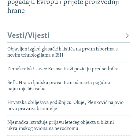
pogađaju Evropu i prijete proizvodnji
hrane
Vesti/Vijesti
Objavljen izgled glasačkih listića na prvim izborima s
novim tehnologijama u BiH
Demokratski savez Kosova traži poziciju predsednika
Šef UN-a za ljudska prava: Iran od marta pogubio
najmanje 56 osoba
Hrvatska obilježava godišnjicu 'Oluje', Plenković najavio
nova prava za branitelje
Njemačka istražuje prijavu letećeg objekta u blizini
ukrajinskog aviona na aerodromu