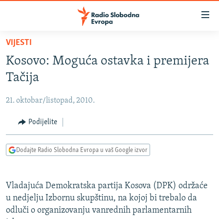
Dostupni
linkovi
Pređite
VIJESTI
na
VIJESTI
Kosovo: Moguća ostavka i premijera
glavni
BOSNA I HERCEGOVINA
sadržaj
Tačija
SRBIJA
Pređite
na
21. oktobar/listopad, 2010.
KOSOVO
glavnu
CRNA GORA
Podijelite
navigaciju
Pređite
VIZUELNO
na
Dodajte Radio Slobodna Evropa u vaš Google izvor
PODCASTI
VIDEO
pretragu
RAT U UKRAJINI
FOTOGALERIJE
Vladajuća Demokratska partija Kosova (DPK) održaće
KINA NA BALKANU
INFOGRAFIKE
u nedjelju Izbornu skupštinu, na kojoj bi trebalo da
odluči o organizovanju vanrednih parlamentarnih
RSE PRIČE IZ SVIJETA