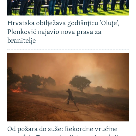
Hrvatska obilježava godišnjicu 'Oluje',
Plenković najavio nova prava za
branitelje
Od požara do suše: Rekordne vrućine