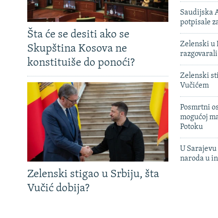
Saudijska A
potpisale 
Šta će se desiti ako se
Zelenski u 
Skupština Kosova ne
razgovarali
konstituiše do ponoći?
Zelenski st
Vučićem
Posmrtni os
mogućoj ma
Potoku
U Sarajevu 
naroda u in
Zelenski stigao u Srbiju, šta
Vučić dobija?