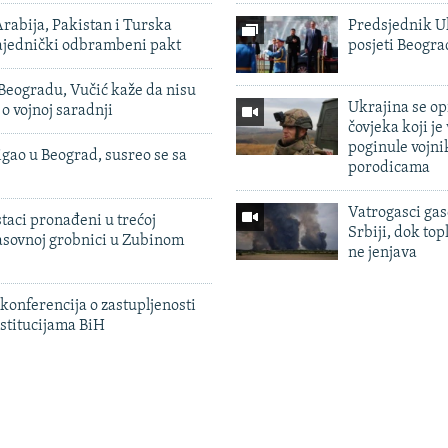
rabija, Pakistan i Turska
Predsjednik U
zajednički odbrambeni pakt
posjeti Beogr
Beogradu, Vučić kaže da nisu
Ukrajina se op
 o vojnoj saradnji
čovjeka koji je
poginule vojni
igao u Beograd, susreo se sa
porodicama
Vatrogasci gas
taci pronađeni u trećoj
Srbiji, dok topl
sovnoj grobnici u Zubinom
ne jenjava
konferencija o zastupljenosti
stitucijama BiH