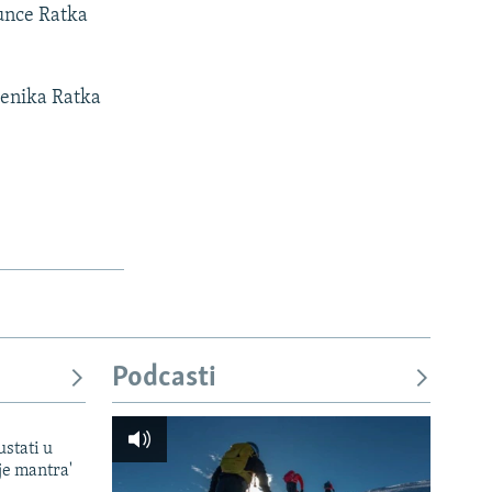
gunce Ratka
ženika Ratka
Podcasti
ustati u
je mantra'