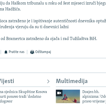
biju da Haškom tribunalu u roku od šest mjeseci izruči bje
ana Hadžića.
ioca zatraženo je i ispitivanje autentičnosti dnevnika optu
ruženja vjeruju da su ti dnevnici lažni
 od Bramertca zatraženo da ojača i rad Tužilaštva BiH.
Pratite nas
Odštampaj
ijesti
Multimedija
vna sjednica Skupštine Kosova
Doajen bh.
urti ponovo traži 'dodatno
alpinizma: 'Od
 dogovor
pravo vrijeme 