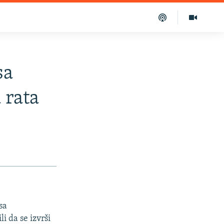
sa
 rata
sa
i da se izvrši