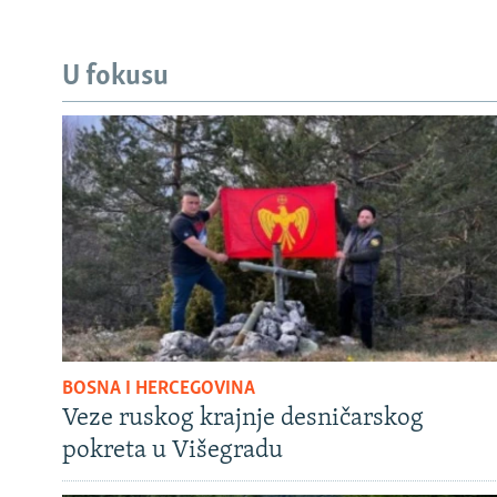
U fokusu
BOSNA I HERCEGOVINA
Veze ruskog krajnje desničarskog
pokreta u Višegradu