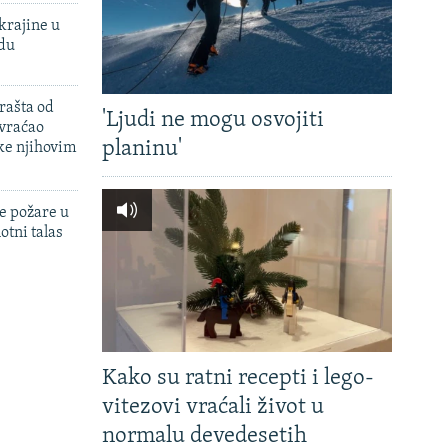
krajine u
adu
rašta od
'Ljudi ne mogu osvojiti
 vraćao
planinu'
ke njihovim
e požare u
otni talas
Kako su ratni recepti i lego-
vitezovi vraćali život u
normalu devedesetih