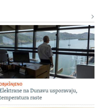
OBJAŠNJENO
Elektrane na Dunavu usporavaju,
temperatura raste