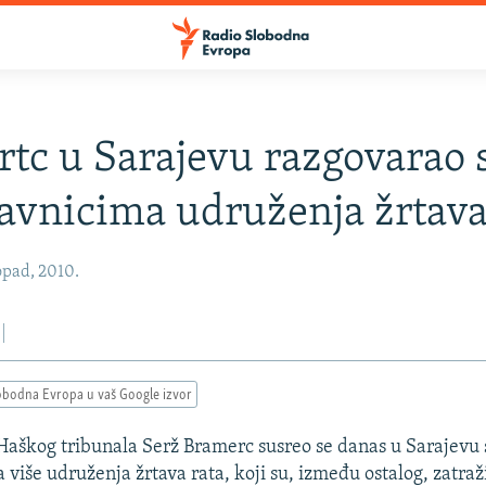
tc u Sarajevu razgovarao 
avnicima udruženja žrtava
opad, 2010.
obodna Evropa u vaš Google izvor
 Haškog tribunala Serž Bramerc susreo se danas u Sarajevu 
više udruženja žrtava rata, koji su, između ostalog, zatražil