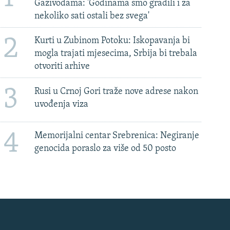
Gazivodama: 'Godinama smo gradili i za
nekoliko sati ostali bez svega'
2
Kurti u Zubinom Potoku: Iskopavanja bi
mogla trajati mjesecima, Srbija bi trebala
otvoriti arhive
3
Rusi u Crnoj Gori traže nove adrese nakon
uvođenja viza
4
Memorijalni centar Srebrenica: Negiranje
genocida poraslo za više od 50 posto