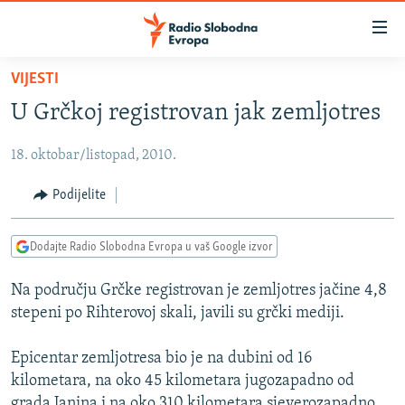
Dostupni
linkovi
Pređite
VIJESTI
na
VIJESTI
U Grčkoj registrovan jak zemljotres
glavni
BOSNA I HERCEGOVINA
sadržaj
18. oktobar/listopad, 2010.
SRBIJA
Pređite
na
KOSOVO
Podijelite
glavnu
CRNA GORA
navigaciju
Dodajte Radio Slobodna Evropa u vaš Google izvor
Pređite
VIZUELNO
na
Na području Grčke registrovan je zemljotres jačine 4,8
PODCASTI
VIDEO
pretragu
stepeni po Rihterovoj skali, javili su grčki mediji.
RAT U UKRAJINI
FOTOGALERIJE
KINA NA BALKANU
Epicentar zemljotresa bio je na dubini od 16
INFOGRAFIKE
kilometara, na oko 45 kilometara jugozapadno od
RSE PRIČE IZ SVIJETA
grada Janina i na oko 310 kilometara sjeverozapadno