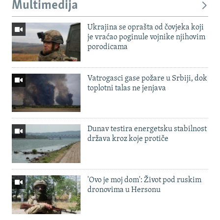
Multimedija
Ukrajina se oprašta od čovjeka koji
je vraćao poginule vojnike njihovim
porodicama
Vatrogasci gase požare u Srbiji, dok
toplotni talas ne jenjava
Dunav testira energetsku stabilnost
država kroz koje protiče
'Ovo je moj dom': Život pod ruskim
dronovima u Hersonu