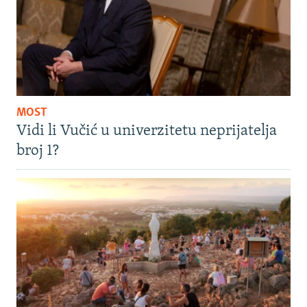
MOST
Vidi li Vučić u univerzitetu neprijatelja
broj 1?