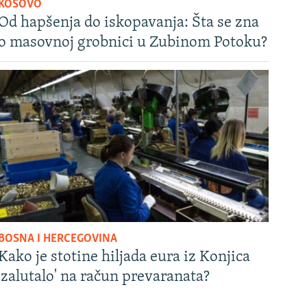
KOSOVO
Od hapšenja do iskopavanja: Šta se zna
o masovnoj grobnici u Zubinom Potoku?
BOSNA I HERCEGOVINA
Kako je stotine hiljada eura iz Konjica
'zalutalo' na račun prevaranata?