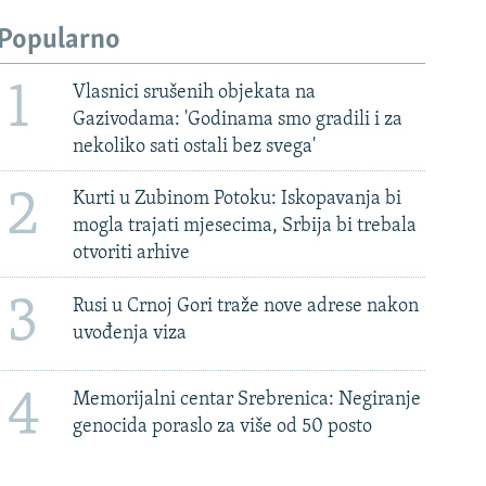
Popularno
1
Vlasnici srušenih objekata na
Gazivodama: 'Godinama smo gradili i za
nekoliko sati ostali bez svega'
2
Kurti u Zubinom Potoku: Iskopavanja bi
mogla trajati mjesecima, Srbija bi trebala
otvoriti arhive
3
Rusi u Crnoj Gori traže nove adrese nakon
uvođenja viza
4
Memorijalni centar Srebrenica: Negiranje
genocida poraslo za više od 50 posto