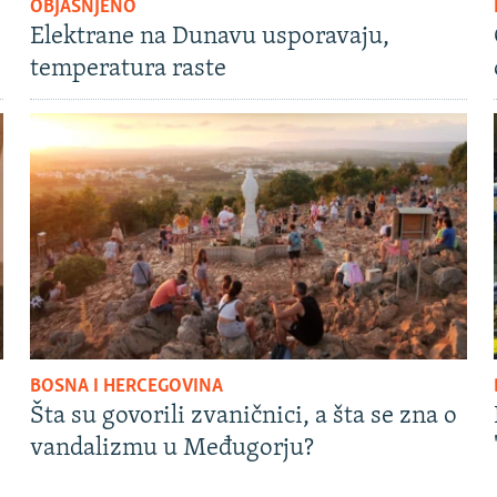
OBJAŠNJENO
Elektrane na Dunavu usporavaju,
temperatura raste
BOSNA I HERCEGOVINA
Šta su govorili zvaničnici, a šta se zna o
vandalizmu u Međugorju?