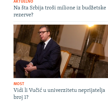
AKTUELNO
Na šta Srbija troši milione iz budžetske
rezerve?
MOST
Vidi li Vučić u univerzitetu neprijatelja
broj 1?