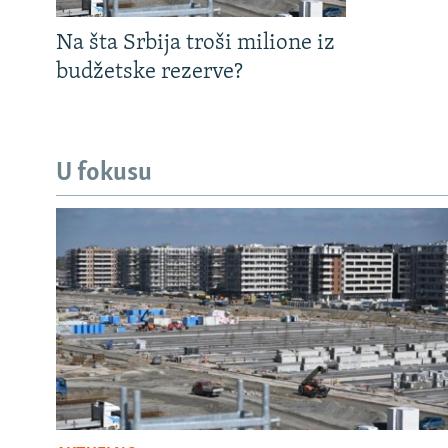
Na šta Srbija troši milione iz
budžetske rezerve?
U fokusu