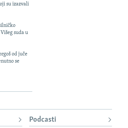
ji su izazvali
silničko
 Višeg suda u
orgoš od juče
enutno se
Podcasti