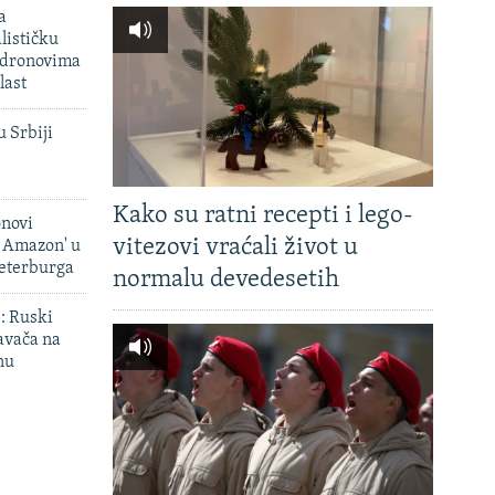
a
lističku
 dronovima
last
u Srbiji
Kako su ratni recepti i lego-
onovi
vitezovi vraćali život u
i Amazon' u
Peterburga
normalu devedesetih
': Ruski
avača na
nu