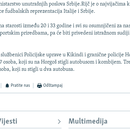
nistarstvo unutrašnjih poslova Srbije.Rijč je o najvijačima ko
 fudbalskih reprezentacija Italije i Srbije.
a starosti između 20 i 33 godine i svi su osumnjičeni za na
portskim priredbama, pa će biti privedeni istražnom sudiji
službenici Policijske uprave u Kikindi i granične policije H
57 osoba, koji su na Horgoš stigli autobusom i kombijem. Tr
soba, koji su stigli u dva autobusa.
Pratite nas
Odštampaj
ijesti
Multimedija