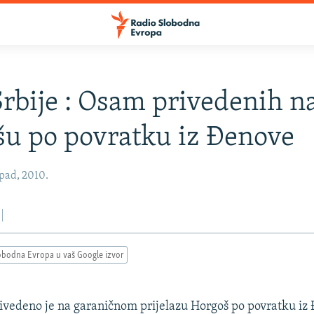
bije : Osam privedenih n
u po povratku iz Đenove
opad, 2010.
obodna Evropa u vaš Google izvor
ivedeno je na garaničnom prijelazu Horgoš po povratku iz