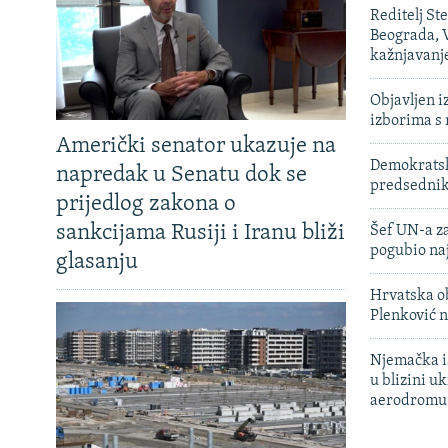
Reditelj St
Beograda, V
kažnjavanj
Objavljen i
izborima s
Američki senator ukazuje na
Demokratski
napredak u Senatu dok se
predsedni
prijedlog zakona o
sankcijama Rusiji i Iranu bliži
Šef UN-a za
pogubio na
glasanju
Hrvatska ob
Plenković n
Njemačka is
u blizini u
aerodromu