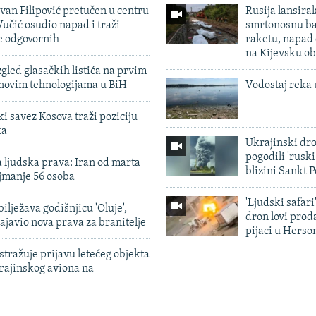
evan Filipović pretučen u centru
Rusija lansiral
učić osudio napad i traži
smrtonosnu ba
e odgovornih
raketu, napad
na Kijevsku ob
zgled glasačkih listića na prvim
 novim tehnologijama u BiH
Vodostaj reka 
 savez Kosova traži poziciju
ka
Ukrajinski dr
pogodili 'rusk
 ljudska prava: Iran od marta
blizini Sankt 
jmanje 56 osoba
'Ljudski safari
ilježava godišnjicu 'Oluje',
dron lovi prod
ajavio nova prava za branitelje
pijaci u Herso
tražuje prijavu letećeg objekta
krajinskog aviona na