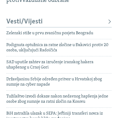
protivvazdušne odbrane
Vesti/Vijesti
Zelenski stiže u prvu zvaničnu posjetu Beogradu
Podignuta optužnica za ratne zločine u Đakovici protiv 20
osoba, uključujući Radoičića
SAD uputile zahtev za izručenje iranskog hakera
uhapšenog u Crnoj Gori
Državljaninu Srbije određen pritvor u Hrvatskoj zbog
sumnje na cyber napade
Tužilaštvo izvodi dokaze nakon nedavnog hapšenja jedne
osobe zbog sumnje na ratni zločin na Kosovu
BiH zatražila ulazak u SEPA: Jeftiniji transferi novca iz