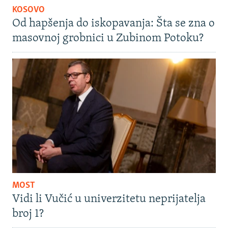
KOSOVO
Od hapšenja do iskopavanja: Šta se zna o
masovnoj grobnici u Zubinom Potoku?
MOST
Vidi li Vučić u univerzitetu neprijatelja
broj 1?