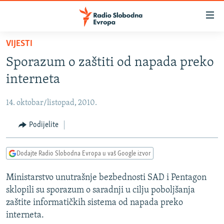
Dostupni
linkovi
Pređite
VIJESTI
na
VIJESTI
Sporazum o zaštiti od napada preko
glavni
BOSNA I HERCEGOVINA
sadržaj
interneta
SRBIJA
Pređite
na
14. oktobar/listopad, 2010.
KOSOVO
glavnu
CRNA GORA
Podijelite
navigaciju
Pređite
VIZUELNO
na
Dodajte Radio Slobodna Evropa u vaš Google izvor
PODCASTI
VIDEO
pretragu
Ministarstvo unutrašnje bezbednosti SAD i Pentagon
RAT U UKRAJINI
FOTOGALERIJE
sklopili su sporazum o saradnji u cilju poboljšanja
KINA NA BALKANU
INFOGRAFIKE
zaštite informatičkih sistema od napada preko
interneta.
RSE PRIČE IZ SVIJETA