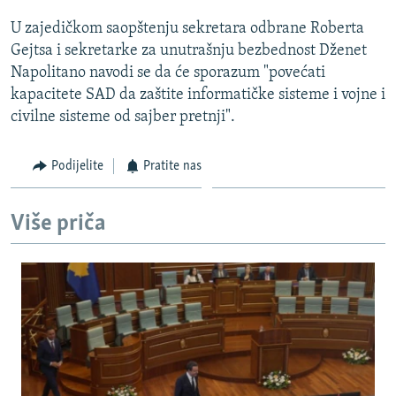
ISPRIČAJ MI
U zajedičkom saopštenju sekretara odbrane Roberta
DNEVNO@RSE
Gejtsa i sekretarke za unutrašnju bezbednost Dženet
Napolitano navodi se da će sporazum "povećati
SPECIJALI RSE
kapacitete SAD da zaštite informatičke sisteme i vojne i
VIŠE OD NASLOVA
civilne sisteme od sajber pretnji".
PRATITE NAS
GENOCID U SREBRENICI
Podijelite
Pratite nas
POPLAVE I KLIZIŠTA U BIH 2024.
TV LIBERTY
Sve RFE/RL stranice
Više priča
POST SCRIPTUM
MOJA EVROPA
TRI DECENIJE OD RATA U BIH
SVE KARTE DEJTONA
NASTANAK I RASPAD JUGOSLAVIJE