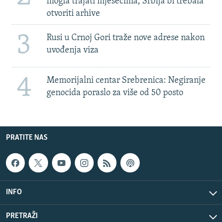
mogla trajati mjesecima, Srbija bi trebala
otvoriti arhive
3
Rusi u Crnoj Gori traže nove adrese nakon
uvođenja viza
4
Memorijalni centar Srebrenica: Negiranje
genocida poraslo za više od 50 posto
PRATITE NAS
INFO
PRETRAŽI