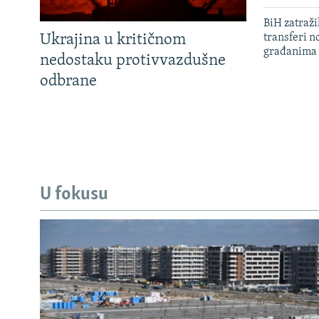
BiH zatražil
Ukrajina u kritičnom
transferi n
građanima
nedostaku protivvazdušne
odbrane
U fokusu