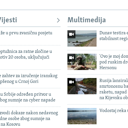
ijesti
Multimedija
iže u prvu zvaničnu posjetu
Dunav testira
stabilnost reg
ptužnica za ratne zločine u
'Ovo je moj dom
otiv 20 osoba, uključujući
pod ruskim dr
Hersonu
 zahtev za izručenje iranskog
Rusija lansiral
pšenog u Crnoj Gori
smrtonosnu ba
raketu, napad
u Srbije određen pritvor u
na Kijevsku ob
zbog sumnje na cyber napade
Vodostaj reka 
 izvodi dokaze nakon nedavnog
edne osobe zbog sumnje na
n na Kosovu