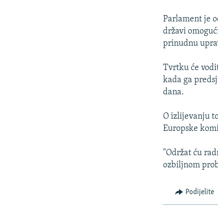
ISPRIČAJ MI
DNEVNO@RSE
Parlament je o
državi omoguć
SPECIJALI RSE
prinudnu upra
VIŠE OD NASLOVA
Tvrtku će vodi
GENOCID U SREBRENICI
kada ga predsj
POPLAVE I KLIZIŠTA U BIH 2024.
dana.
TV LIBERTY
O izlijevanju 
POST SCRIPTUM
Europske komis
MOJA EVROPA
"Održat ću rad
TRI DECENIJE OD RATA U BIH
ozbiljnom prob
SVE KARTE DEJTONA
Podijelite
NASTANAK I RASPAD JUGOSLAVIJE