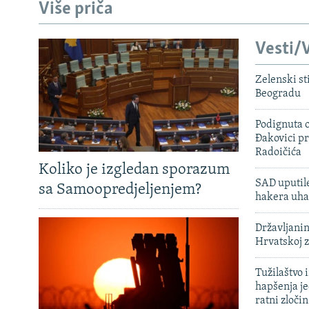
Više priča
Vesti/V
Zelenski st
Beogradu
Podignuta o
Đakovici pr
Radoičića
Koliko je izgledan sporazum
SAD uputile
sa Samoopredjeljenjem?
hakera uha
Državljanin
Hrvatskoj 
Tužilaštvo
hapšenja j
ratni zloči