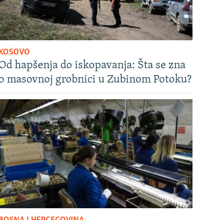
KOSOVO
Od hapšenja do iskopavanja: Šta se zna
o masovnoj grobnici u Zubinom Potoku?