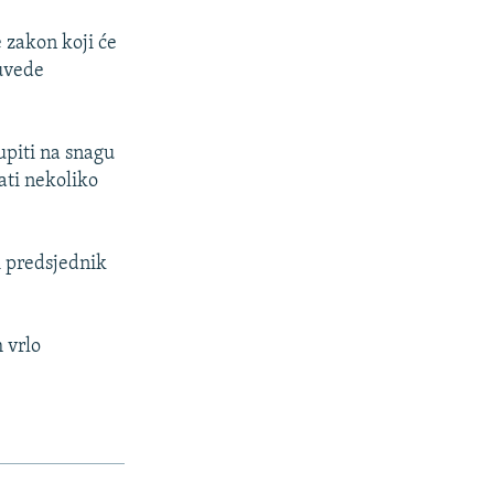
 zakon koji će
uvede
upiti na snagu
ati nekoliko
i predsjednik
 vrlo