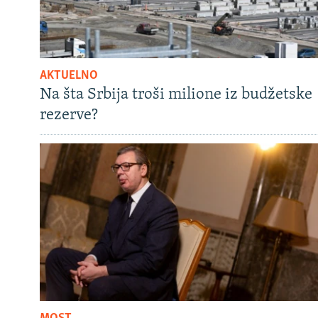
AKTUELNO
Na šta Srbija troši milione iz budžetske
rezerve?