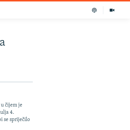
a
u čijem je
ulja 4.
 se spriječilo