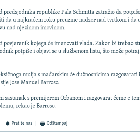
d predsjednika republike Pala Schmitta zatražio da potpiše
iti da u najkraćem roku preuzme nadzor nad tvrtkom i da 
vu nad njezinom imovinom.
ti povjerenik kojega će imenovati vlada. Zakon bi trebao st
ednik potpiše i objavi se u službenom listu, što može potraj
toksičnoga mulja s mađarskim će dužnosnicima razgovarati 
ije Jose Manuel Barroso.
ni sastanak s premijerom Orbanom i razgovarat ćemo o tom
lemu, rekao je Barroso.
Pratite nas
Odštampaj