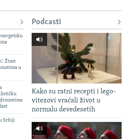
Podcasti
 energetsku
iona
': Život
onovima u
a
Kako su ratni recepti i lego-
lističku
vitezovi vraćali život u
 dronovima
last
normalu devedesetih
u Srbiji