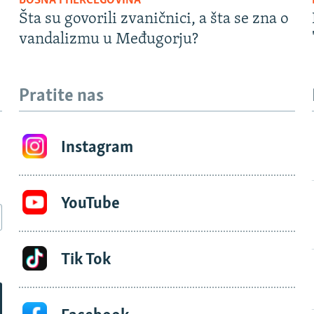
BOSNA I HERCEGOVINA
Šta su govorili zvaničnici, a šta se zna o
vandalizmu u Međugorju?
Pratite nas
Instagram
YouTube
Tik Tok