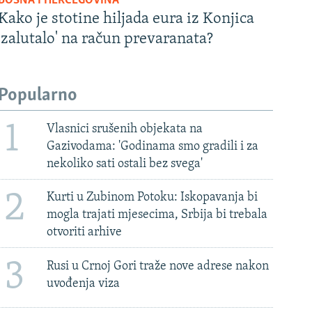
BOSNA I HERCEGOVINA
Kako je stotine hiljada eura iz Konjica
'zalutalo' na račun prevaranata?
Popularno
1
Vlasnici srušenih objekata na
Gazivodama: 'Godinama smo gradili i za
nekoliko sati ostali bez svega'
2
Kurti u Zubinom Potoku: Iskopavanja bi
mogla trajati mjesecima, Srbija bi trebala
otvoriti arhive
3
Rusi u Crnoj Gori traže nove adrese nakon
uvođenja viza