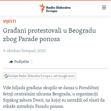
Dostupni
linkovi
Pređite
VIJESTI
na
VIJESTI
Građani protestovali u Beogradu
glavni
BOSNA I HERCEGOVINA
sadržaj
zbog Parade ponosa
SRBIJA
Pređite
na
9. oktobar/listopad, 2010.
KOSOVO
glavnu
CRNA GORA
Podijelite
navigaciju
Pređite
VIZUELNO
na
Dodajte Radio Slobodna Evropa u vaš Google izvor
PODCASTI
VIDEO
pretragu
Više hiljada građana okupilo se danas u Porodičnoj
RAT U UKRAJINI
FOTOGALERIJE
šetnji centralnim ulicama Beograda, u organizaciji
KINA NA BALKANU
INFOGRAFIKE
Srpskog sabora Dveri, na kojoj su zatražili od vlasti da
otkaže sutrašnju Paradu ponosa.
RSE PRIČE IZ SVIJETA