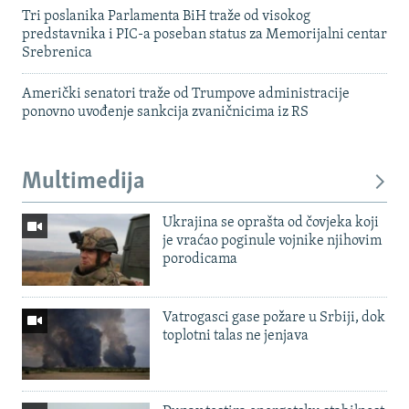
Tri poslanika Parlamenta BiH traže od visokog
predstavnika i PIC-a poseban status za Memorijalni centar
Srebrenica
Američki senatori traže od Trumpove administracije
ponovno uvođenje sankcija zvaničnicima iz RS
Multimedija
Ukrajina se oprašta od čovjeka koji
je vraćao poginule vojnike njihovim
porodicama
Vatrogasci gase požare u Srbiji, dok
toplotni talas ne jenjava