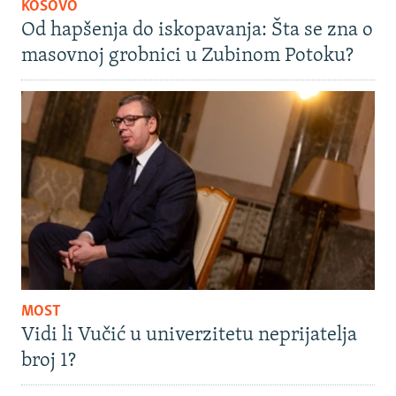
KOSOVO
Od hapšenja do iskopavanja: Šta se zna o
masovnoj grobnici u Zubinom Potoku?
MOST
Vidi li Vučić u univerzitetu neprijatelja
broj 1?