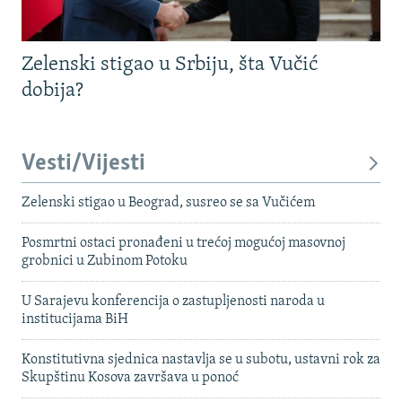
Zelenski stigao u Srbiju, šta Vučić
dobija?
Vesti/Vijesti
Zelenski stigao u Beograd, susreo se sa Vučićem
Posmrtni ostaci pronađeni u trećoj mogućoj masovnoj
grobnici u Zubinom Potoku
U Sarajevu konferencija o zastupljenosti naroda u
institucijama BiH
Konstitutivna sjednica nastavlja se u subotu, ustavni rok za
Skupštinu Kosova završava u ponoć