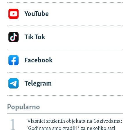
YouTube
Tik Tok
Facebook
Telegram
Popularno
1
Vlasnici srušenih objekata na Gazivodama:
'Godinama smo gradili i za nekoliko sati