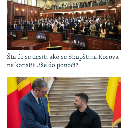
Šta će se desiti ako se Skupština Kosova
ne konstituiše do ponoći?