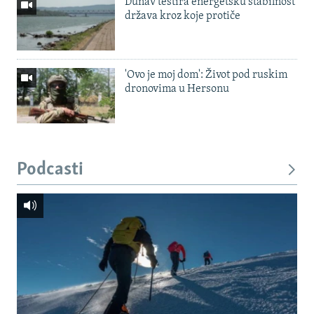
Dunav testira energetsku stabilnost
država kroz koje protiče
'Ovo je moj dom': Život pod ruskim
dronovima u Hersonu
Podcasti