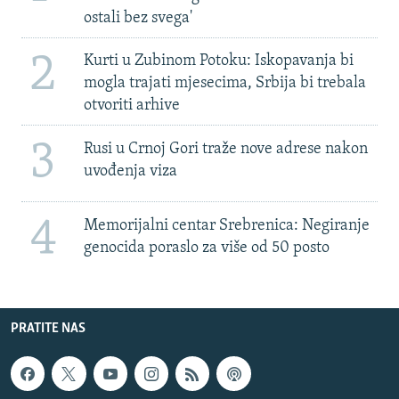
ostali bez svega'
2
Kurti u Zubinom Potoku: Iskopavanja bi
mogla trajati mjesecima, Srbija bi trebala
otvoriti arhive
3
Rusi u Crnoj Gori traže nove adrese nakon
uvođenja viza
4
Memorijalni centar Srebrenica: Negiranje
genocida poraslo za više od 50 posto
PRATITE NAS