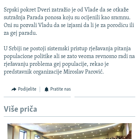
ISPRIČAJ MI
Srpski pokret Dveri zatražio je od Vlade da se otkaže
DNEVNO@RSE
sutrašnja Parada ponosa koju su ocijenili kao sramnu.
Oni su pozvali Vladu da se izjasni da li je za porodicu ili
SPECIJALI RSE
za gej paradu.
VIŠE OD NASLOVA
PRATITE NAS
U Srbiji ne postoji sistemski pristup rješavanja pitanja
GENOCID U SREBRENICI
populacione politike ali se zato veoma revnosno radi na
POPLAVE I KLIZIŠTA U BIH 2024.
rješavanju problema gej populacije, rekao je
predstavnik organizacije Miroslav Parović.
TV LIBERTY
Sve RFE/RL stranice
POST SCRIPTUM
Podijelite
Pratite nas
MOJA EVROPA
TRI DECENIJE OD RATA U BIH
Više priča
SVE KARTE DEJTONA
NASTANAK I RASPAD JUGOSLAVIJE