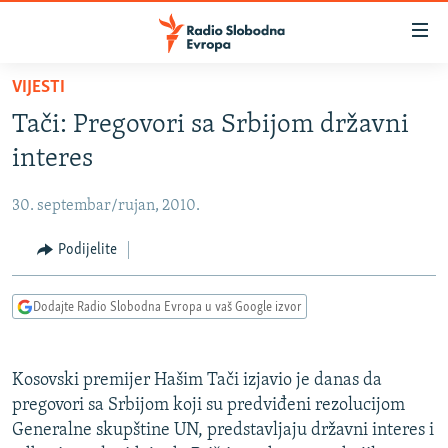
Dostupni
linkovi
Pređite
VIJESTI
na
VIJESTI
Tači: Pregovori sa Srbijom državni
glavni
BOSNA I HERCEGOVINA
sadržaj
interes
SRBIJA
Pređite
na
30. septembar/rujan, 2010.
KOSOVO
glavnu
CRNA GORA
Podijelite
navigaciju
Pređite
VIZUELNO
na
Dodajte Radio Slobodna Evropa u vaš Google izvor
PODCASTI
VIDEO
pretragu
RAT U UKRAJINI
FOTOGALERIJE
Kosovski premijer Hašim Tači izjavio je danas da
KINA NA BALKANU
INFOGRAFIKE
pregovori sa Srbijom koji su predviđeni rezolucijom
Generalne skupštine UN, predstavljaju državni interes i
RSE PRIČE IZ SVIJETA