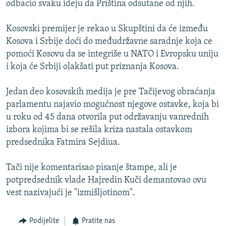
odbacio svaku ideju da Priština odsutane od njih.
ISPRIČAJ MI
DNEVNO@RSE
Kosovski premijer je rekao u Skupštini da će između
Kosova i Srbije doći do međudržavne saradnje koja ce
SPECIJALI RSE
pomoći Kosovu da se integriše u NATO i Evropsku uniju
VIŠE OD NASLOVA
i koja će Srbiji olakšati put priznanja Kosova.
PRATITE NAS
GENOCID U SREBRENICI
Jedan deo kosovskih medija je pre Tačijevog obraćanja
POPLAVE I KLIZIŠTA U BIH 2024.
parlamentu najavio mogućnost njegove ostavke, koja bi
u roku od 45 dana otvorila put održavanju vanrednih
TV LIBERTY
Sve RFE/RL stranice
izbora kojima bi se rešila kriza nastala ostavkom
POST SCRIPTUM
predsednika Fatmira Sejdiua.
MOJA EVROPA
Tači nije komentarisao pisanje štampe, ali je
TRI DECENIJE OD RATA U BIH
potpredsednik vlade Hajredin Kuči demantovao ovu
SVE KARTE DEJTONA
vest nazivajući je "izmišljotinom".
NASTANAK I RASPAD JUGOSLAVIJE
Podijelite
Pratite nas