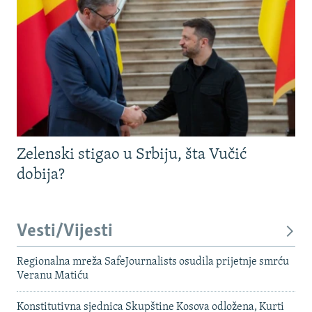
Zelenski stigao u Srbiju, šta Vučić
dobija?
Vesti/Vijesti
Regionalna mreža SafeJournalists osudila prijetnje smrću
Veranu Matiću
Konstitutivna sjednica Skupštine Kosova odložena, Kurti