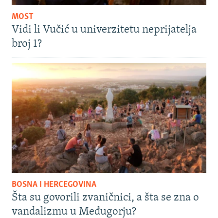
MOST
Vidi li Vučić u univerzitetu neprijatelja
broj 1?
BOSNA I HERCEGOVINA
Šta su govorili zvaničnici, a šta se zna o
vandalizmu u Međugorju?