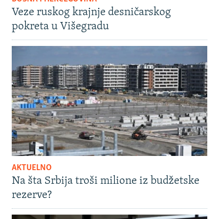
Veze ruskog krajnje desničarskog
pokreta u Višegradu
AKTUELNO
Na šta Srbija troši milione iz budžetske
rezerve?