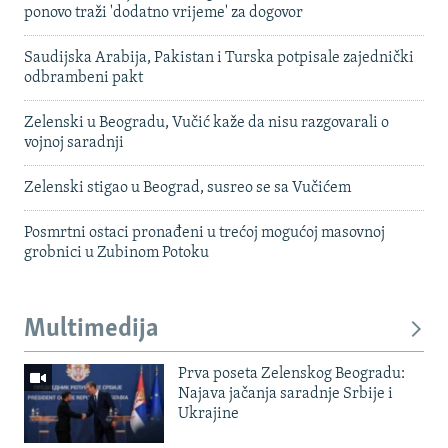
ponovo traži 'dodatno vrijeme' za dogovor
Saudijska Arabija, Pakistan i Turska potpisale zajednički
odbrambeni pakt
Zelenski u Beogradu, Vučić kaže da nisu razgovarali o
vojnoj saradnji
Zelenski stigao u Beograd, susreo se sa Vučićem
Posmrtni ostaci pronađeni u trećoj mogućoj masovnoj
grobnici u Zubinom Potoku
Multimedija
Prva poseta Zelenskog Beogradu:
Najava jačanja saradnje Srbije i
Ukrajine