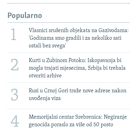
Popularno
1
Vlasnici srušenih objekata na Gazivodama:
'Godinama smo gradili i za nekoliko sati
ostali bez svega'
2
Kurti u Zubinom Potoku: Iskopavanja bi
mogla trajati mjesecima, Srbija bi trebala
otvoriti arhive
3
Rusi u Crnoj Gori traže nove adrese nakon
uvođenja viza
4
Memorijalni centar Srebrenica: Negiranje
genocida poraslo za više od 50 posto