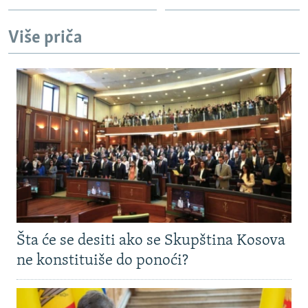
Više priča
Šta će se desiti ako se Skupština Kosova
ne konstituiše do ponoći?