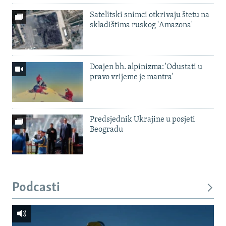
Satelitski snimci otkrivaju štetu na
skladištima ruskog 'Amazona'
Doajen bh. alpinizma: 'Odustati u
pravo vrijeme je mantra'
Predsjednik Ukrajine u posjeti
Beogradu
Podcasti