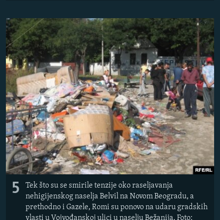
5
Tek što su se smirile tenzije oko raseljavanja
nehigijenskog naselja Belvil na Novom Beogradu, a
prethodno i Gazele, Romi su ponovo na udaru gradskih
vlasti u Vojvođanskoj ulici u naselju Bežanija. Foto: