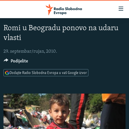
Dostupni
linkovi
Pređite
Romi u Beogradu ponovo na udaru
na
VIJESTI
vlasti
glavni
BOSNA I HERCEGOVINA
sadržaj
SRBIJA
Pređite
29. septembar/rujan, 2010.
na
Podijelite
KOSOVO
glavnu
CRNA GORA
navigaciju
Dodajte Radio Slobodna Evropa u vaš Google izvor
Pređite
VIZUELNO
na
PODCASTI
VIDEO
pretragu
RAT U UKRAJINI
FOTOGALERIJE
KINA NA BALKANU
INFOGRAFIKE
RSE PRIČE IZ SVIJETA