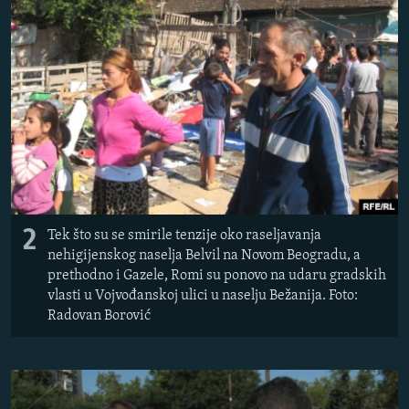
2
Tek što su se smirile tenzije oko raseljavanja
nehigijenskog naselja Belvil na Novom Beogradu, a
prethodno i Gazele, Romi su ponovo na udaru gradskih
vlasti u Vojvođanskoj ulici u naselju Bežanija. Foto:
Radovan Borović