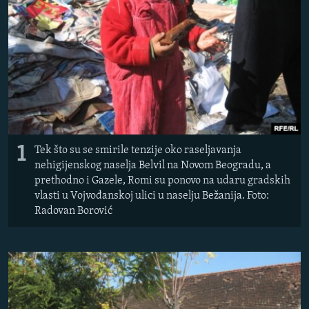
ISPRIČAJ MI
DNEVNO@RSE
SPECIJALI RSE
VIŠE OD NASLOVA
PRATITE NAS
GENOCID U SREBRENICI
POPLAVE I KLIZIŠTA U BIH 2024.
1
Tek što su se smirile tenzije oko raseljavanja
TV LIBERTY
Sve RFE/RL stranice
nehigijenskog naselja Belvil na Novom Beogradu, a
prethodno i Gazele, Romi su ponovo na udaru gradskih
POST SCRIPTUM
vlasti u Vojvođanskoj ulici u naselju Bežanija. Foto:
Radovan Borović
MOJA EVROPA
TRI DECENIJE OD RATA U BIH
SVE KARTE DEJTONA
NASTANAK I RASPAD JUGOSLAVIJE