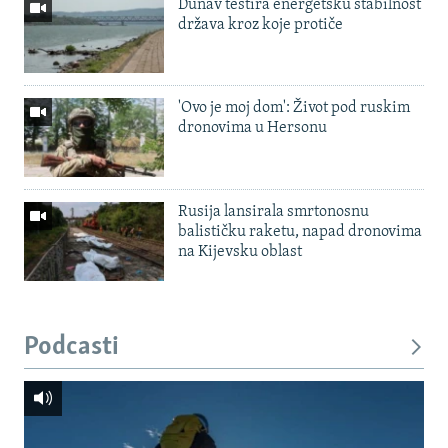
Dunav testira energetsku stabilnost
država kroz koje protiče
'Ovo je moj dom': Život pod ruskim
dronovima u Hersonu
Rusija lansirala smrtonosnu
balističku raketu, napad dronovima
na Kijevsku oblast
Podcasti