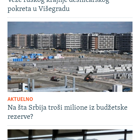
Veze ruskog krajnje desničarskog
pokreta u Višegradu
AKTUELNO
Na šta Srbija troši milione iz budžetske
rezerve?