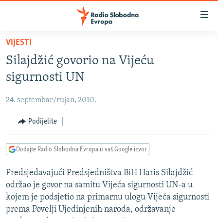
Dostupni
linkovi
Pređite
VIJESTI
na
VIJESTI
Silajdžić govorio na Vijeću
glavni
BOSNA I HERCEGOVINA
sadržaj
sigurnosti UN
SRBIJA
Pređite
na
24. septembar/rujan, 2010.
KOSOVO
glavnu
CRNA GORA
Podijelite
navigaciju
Pređite
VIZUELNO
na
Dodajte Radio Slobodna Evropa u vaš Google izvor
PODCASTI
VIDEO
pretragu
Predsjedavajući Predsjedništva BiH Haris Silajdžić
RAT U UKRAJINI
FOTOGALERIJE
održao je govor na samitu Vijeća sigurnosti UN-a u
KINA NA BALKANU
INFOGRAFIKE
kojem je podsjetio na primarnu ulogu Vijeća sigurnosti
prema Povelji Ujedinjenih naroda, održavanje
RSE PRIČE IZ SVIJETA