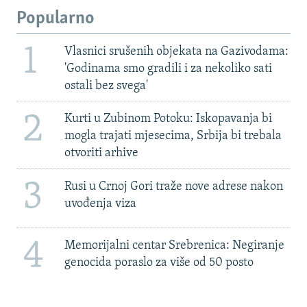
Popularno
1
Vlasnici srušenih objekata na Gazivodama:
'Godinama smo gradili i za nekoliko sati
ostali bez svega'
2
Kurti u Zubinom Potoku: Iskopavanja bi
mogla trajati mjesecima, Srbija bi trebala
otvoriti arhive
3
Rusi u Crnoj Gori traže nove adrese nakon
uvođenja viza
4
Memorijalni centar Srebrenica: Negiranje
genocida poraslo za više od 50 posto