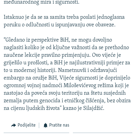
međunarodnog mira i sigurnosti.
ISPRIČAJ MI
DNEVNO@RSE
Istaknuo je da se sa samita treba poslati jednoglasna
poruku o odlučnosti u ispunjavanju ove obaveze.
SPECIJALI RSE
VIŠE OD NASLOVA
“Gledano iz perspektive BiH, ne mogu dovoljno
PRATITE NAS
naglasiti koliko je od ključne važnosti da se prethodno
GENOCID U SREBRENICI
naučene lekcije pravilno primjenjuju. Ovo vijeće je
POPLAVE I KLIZIŠTA U BIH 2024.
griješilo u prošlosti, a BiH je najilustrativniji primjer za
to u modernoj historiji. Nametnuvši i održavajući
TV LIBERTY
Sve RFE/RL stranice
embargo na oružje BiH, Vijeće sigurnosti je doprinijelo
POST SCRIPTUM
ogromnoj vojnoj nadmoći Miloševićevog režima koji je
nastojao da poveća svoju teritoriju na štetu susjednih
MOJA EVROPA
zemalja putem genocida i etničkog čišćenja, bez obzira
TRI DECENIJE OD RATA U BIH
na cijenu ljudskih života" kazao je Silajdžić.
SVE KARTE DEJTONA
Podijelite
Pratite nas
NASTANAK I RASPAD JUGOSLAVIJE