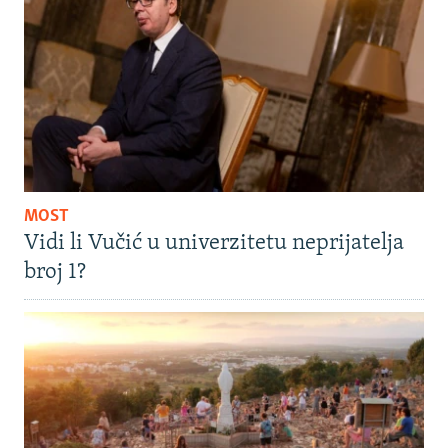
MOST
Vidi li Vučić u univerzitetu neprijatelja
broj 1?