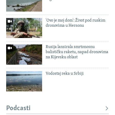
'Ovo je moj dom': Život pod ruskim
dronovima u Hersonu
Rusija lansirala smrtonosnu
balističku raketu, napad dronovima
na Kijevsku oblast
Vodostaj reka u Srbiji
Podcasti