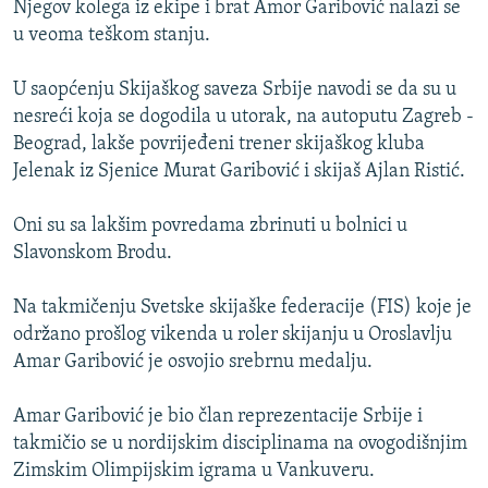
Njegov kolega iz ekipe i brat Amor Garibović nalazi se
ISPRIČAJ MI
u veoma teškom stanju.
DNEVNO@RSE
U saopćenju Skijaškog saveza Srbije navodi se da su u
SPECIJALI RSE
nesreći koja se dogodila u utorak, na autoputu Zagreb -
VIŠE OD NASLOVA
Beograd, lakše povrijeđeni trener skijaškog kluba
PRATITE NAS
Jelenak iz Sjenice Murat Garibović i skijaš Ajlan Ristić.
GENOCID U SREBRENICI
POPLAVE I KLIZIŠTA U BIH 2024.
Oni su sa lakšim povredama zbrinuti u bolnici u
Slavonskom Brodu.
TV LIBERTY
Sve RFE/RL stranice
POST SCRIPTUM
Na takmičenju Svetske skijaške federacije (FIS) koje je
održano prošlog vikenda u roler skijanju u Oroslavlju
MOJA EVROPA
Amar Garibović je osvojio srebrnu medalju.
TRI DECENIJE OD RATA U BIH
SVE KARTE DEJTONA
Amar Garibović je bio član reprezentacije Srbije i
takmičio se u nordijskim disciplinama na ovogodišnjim
NASTANAK I RASPAD JUGOSLAVIJE
Zimskim Olimpijskim igrama u Vankuveru.