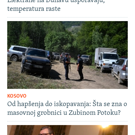
Elektrane na Dunavu usporavaju,
temperatura raste
KOSOVO
Od hapšenja do iskopavanja: Šta se zna o
masovnoj grobnici u Zubinom Potoku?