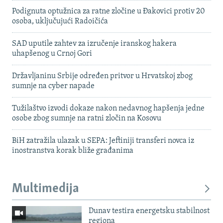
Podignuta optužnica za ratne zločine u Đakovici protiv 20
osoba, uključujući Radoičića
SAD uputile zahtev za izručenje iranskog hakera
uhapšenog u Crnoj Gori
Državljaninu Srbije određen pritvor u Hrvatskoj zbog
sumnje na cyber napade
Tužilaštvo izvodi dokaze nakon nedavnog hapšenja jedne
osobe zbog sumnje na ratni zločin na Kosovu
BiH zatražila ulazak u SEPA: Jeftiniji transferi novca iz
inostranstva korak bliže građanima
Multimedija
Dunav testira energetsku stabilnost
regiona