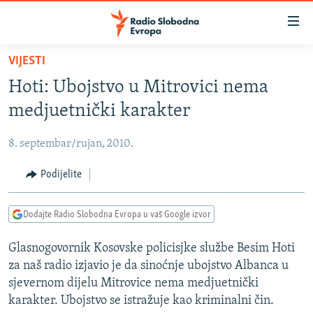
Dostupni
linkovi
Pređite
VIJESTI
na
VIJESTI
Hoti: Ubojstvo u Mitrovici nema
glavni
BOSNA I HERCEGOVINA
sadržaj
medjuetnički karakter
SRBIJA
Pređite
na
8. septembar/rujan, 2010.
KOSOVO
glavnu
CRNA GORA
Podijelite
navigaciju
Pređite
VIZUELNO
na
Dodajte Radio Slobodna Evropa u vaš Google izvor
PODCASTI
VIDEO
pretragu
Glasnogovornik Kosovske policisjke službe Besim Hoti
RAT U UKRAJINI
FOTOGALERIJE
za naš radio izjavio je da sinoćnje ubojstvo Albanca u
KINA NA BALKANU
INFOGRAFIKE
sjevernom dijelu Mitrovice nema medjuetnički
karakter. Ubojstvo se istražuje kao kriminalni čin.
RSE PRIČE IZ SVIJETA