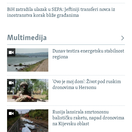
BiH zatražila ulazak u SEPA: Jeftiniji transferi novca iz
inostranstva korak bliže građanima
Multimedija
Dunav testira energetsku stabilnost
regiona
'Ovo je moj dom': Život pod ruskim
dronovima u Hersonu
Rusija lansirala smrtonosnu
balističku raketu, napad dronovima
na Kijevsku oblast