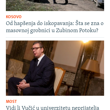
KOSOVO
Od hapšenja do iskopavanja: Šta se zna o
masovnoj grobnici u Zubinom Potoku?
MOST
Vidi li Vučić u univerzitetu neprijatelja