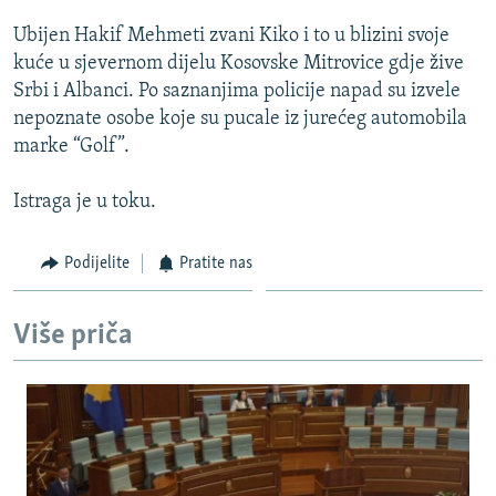
ISPRIČAJ MI
Ubijen Hakif Mehmeti zvani Kiko i to u blizini svoje
DNEVNO@RSE
kuće u sjevernom dijelu Kosovske Mitrovice gdje žive
Srbi i Albanci. Po saznanjima policije napad su izvele
SPECIJALI RSE
nepoznate osobe koje su pucale iz jurećeg automobila
VIŠE OD NASLOVA
marke “Golf”.
PRATITE NAS
GENOCID U SREBRENICI
Istraga je u toku.
POPLAVE I KLIZIŠTA U BIH 2024.
TV LIBERTY
Sve RFE/RL stranice
Podijelite
Pratite nas
POST SCRIPTUM
Više priča
MOJA EVROPA
TRI DECENIJE OD RATA U BIH
SVE KARTE DEJTONA
NASTANAK I RASPAD JUGOSLAVIJE