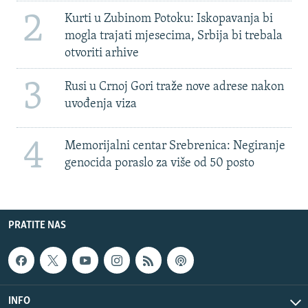
2
Kurti u Zubinom Potoku: Iskopavanja bi
mogla trajati mjesecima, Srbija bi trebala
otvoriti arhive
3
Rusi u Crnoj Gori traže nove adrese nakon
uvođenja viza
4
Memorijalni centar Srebrenica: Negiranje
genocida poraslo za više od 50 posto
PRATITE NAS
INFO