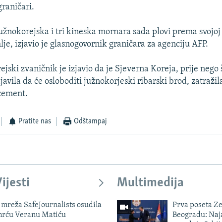
graničari.
 južnokorejska i tri kineska mornara sada plovi prema svojoj
je, izjavio je glasnogovornik graničara za agenciju AFP.
jski zvaničnik je izjavio da je Sjeverna Koreja, prije nego š
avila da će osloboditi južnokorjeski ribarski brod, zatražila
 cement.
Pratite nas
Odštampaj
ijesti
Multimedija
mreža SafeJournalists osudila
Prva poseta Z
smrću Veranu Matiću
Beogradu: Naja