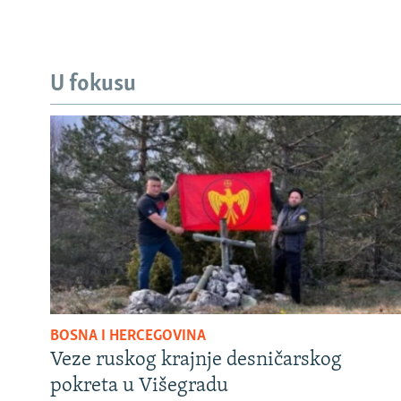
U fokusu
BOSNA I HERCEGOVINA
Veze ruskog krajnje desničarskog
pokreta u Višegradu