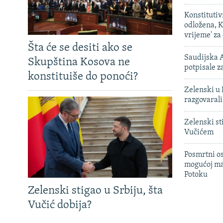
Konstituti
odložena, K
vrijeme' za
Šta će se desiti ako se
Saudijska A
Skupština Kosova ne
potpisale 
konstituiše do ponoći?
Zelenski u 
razgovarali
Zelenski st
Vučićem
Posmrtni os
mogućoj ma
Potoku
Zelenski stigao u Srbiju, šta
Vučić dobija?