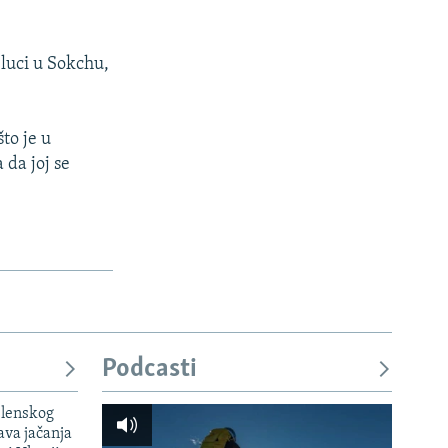
 luci u Sokchu,
to je u
 da joj se
Podcasti
elenskog
va jačanja