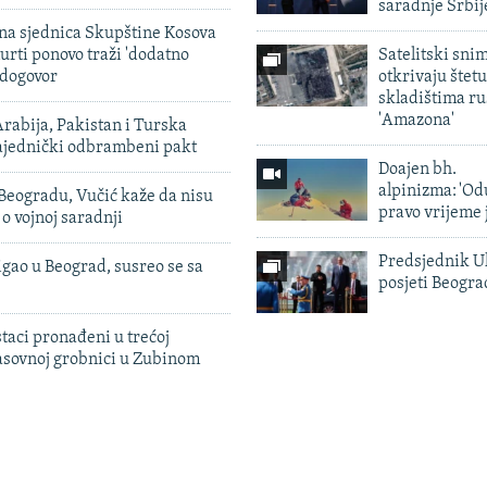
saradnje Srbij
vna sjednica Skupštine Kosova
urti ponovo traži 'dodatno
Satelitski sni
 dogovor
otkrivaju štetu
skladištima r
'Amazona'
rabija, Pakistan i Turska
zajednički odbrambeni pakt
Doajen bh.
alpinizma: 'Od
Beogradu, Vučić kaže da nisu
pravo vrijeme 
 o vojnoj saradnji
Predsjednik U
igao u Beograd, susreo se sa
posjeti Beogr
taci pronađeni u trećoj
sovnoj grobnici u Zubinom