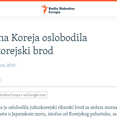
na Koreja oslobodila
orejski brod
an, 2010.
obodna Evropa u vaš Google izvor
a je oslobodila južnokorejski ribarski brod sa sedam morn
ta u Japanskom moru, istočno od Korejskog poluotoka, sao