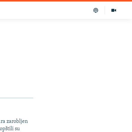
ara zarobljen
pštili su