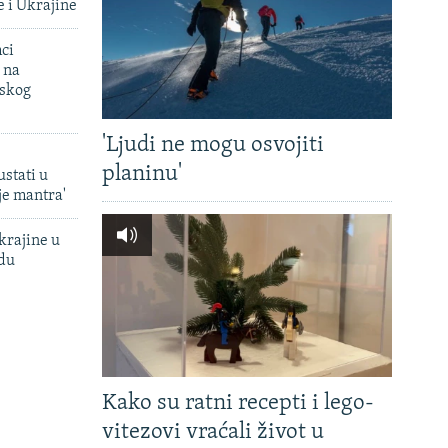
e i Ukrajine
mci
 na
uskog
'Ljudi ne mogu osvojiti
planinu'
ustati u
je mantra'
krajine u
adu
Kako su ratni recepti i lego-
vitezovi vraćali život u