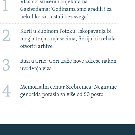
1
Vlasnici srušenih objekata na
Gazivodama: 'Godinama smo gradili i za
nekoliko sati ostali bez svega'
2
Kurti u Zubinom Potoku: Iskopavanja bi
mogla trajati mjesecima, Srbija bi trebala
otvoriti arhive
3
Rusi u Crnoj Gori traže nove adrese nakon
uvođenja viza
4
Memorijalni centar Srebrenica: Negiranje
genocida poraslo za više od 50 posto