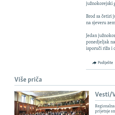
ISPRIČAJ MI
južnokorejski 
DNEVNO@RSE
Brod sa četiri
SPECIJALI RSE
na sjeveru zeml
VIŠE OD NASLOVA
Jedan južnokore
GENOCID U SREBRENICI
ponedjeljak naj
POPLAVE I KLIZIŠTA U BIH 2024.
isporuči riža i
TV LIBERTY
Podijelite
POST SCRIPTUM
MOJA EVROPA
Više priča
TRI DECENIJE OD RATA U BIH
SVE KARTE DEJTONA
Vesti/V
NASTANAK I RASPAD JUGOSLAVIJE
Regionalna 
prijetnje 