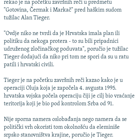
rekao je na početku završnih reči u predmetu
ISPRIČAJ MI
"Gotovina, Čermak i Markač" pred haškim sudom
DNEVNO@RSE
tužilac Alan Tieger.
SPECIJALI RSE
"Ovdje niko ne tvrdi da je Hrvatska imala plan ili
VIŠE OD NASLOVA
politiku da nekoga protera - to su bili pripadnici
PRATITE NAS
udruženog zločinačkog poduvata", poručio je tužilac
GENOCID U SREBRENICI
Tieger dodajući da niko pri tom ne spori da su u ratu
POPLAVE I KLIZIŠTA U BIH 2024.
patili i hrvatski civili.
TV LIBERTY
Sve RFE/RL stranice
Tieger je na početku završnih reči kazao kako je u
POST SCRIPTUM
operaciji Oluja koja je započela 4. avgusta 1995.
hrvatska vojska počela operaciju čiji je cilj bio vraćanje
MOJA EVROPA
teritorija koji je bio pod kontrolom Srba od 91.
TRI DECENIJE OD RATA U BIH
SVE KARTE DEJTONA
Nije sporna namera oslobađanja nego namera da se
politički vrh okoristi tom okolnošću da eleminiše
NASTANAK I RASPAD JUGOSLAVIJE
srpsko stanovništva krajine, poručio je Tieger.