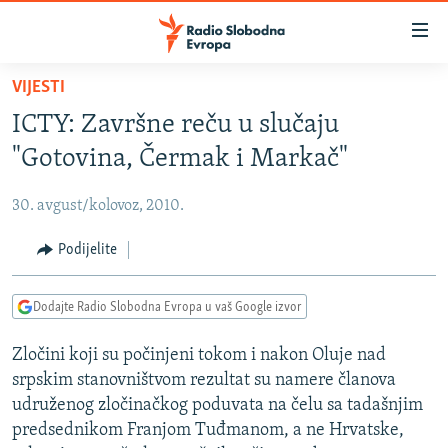
Dostupni
linkovi
Pređite
VIJESTI
na
VIJESTI
ICTY: Završne reču u slučaju
glavni
BOSNA I HERCEGOVINA
sadržaj
"Gotovina, Čermak i Markač"
SRBIJA
Pređite
na
30. avgust/kolovoz, 2010.
KOSOVO
glavnu
CRNA GORA
Podijelite
navigaciju
Pređite
VIZUELNO
na
Dodajte Radio Slobodna Evropa u vaš Google izvor
PODCASTI
VIDEO
pretragu
Zločini koji su počinjeni tokom i nakon Oluje nad
RAT U UKRAJINI
FOTOGALERIJE
srpskim stanovništvom rezultat su namere članova
KINA NA BALKANU
INFOGRAFIKE
udruženog zločinačkog poduvata na čelu sa tadašnjim
predsednikom Franjom Tuđmanom, a ne Hrvatske,
RSE PRIČE IZ SVIJETA