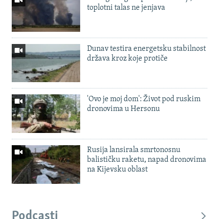
toplotni talas ne jenjava
Dunav testira energetsku stabilnost
država kroz koje protiče
'Ovo je moj dom': Život pod ruskim
dronovima u Hersonu
Rusija lansirala smrtonosnu
balističku raketu, napad dronovima
na Kijevsku oblast
Podcasti