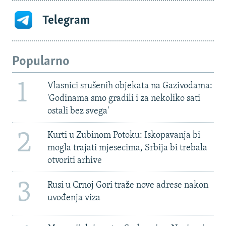
Telegram
Popularno
1
Vlasnici srušenih objekata na Gazivodama:
'Godinama smo gradili i za nekoliko sati
ostali bez svega'
2
Kurti u Zubinom Potoku: Iskopavanja bi
mogla trajati mjesecima, Srbija bi trebala
otvoriti arhive
3
Rusi u Crnoj Gori traže nove adrese nakon
uvođenja viza