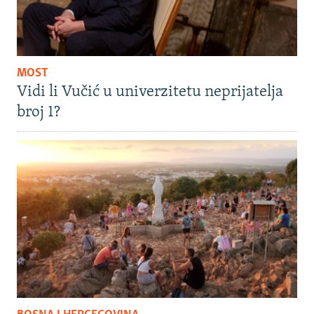
MOST
Vidi li Vučić u univerzitetu neprijatelja
broj 1?