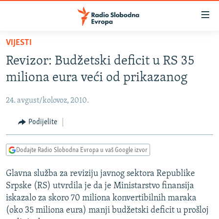
Dostupni
linkovi
Pređite
VIJESTI
na
VIJESTI
Revizor: Budžetski deficit u RS 35
glavni
BOSNA I HERCEGOVINA
sadržaj
miliona eura veći od prikazanog
SRBIJA
Pređite
na
24. avgust/kolovoz, 2010.
KOSOVO
glavnu
CRNA GORA
Podijelite
navigaciju
Pređite
VIZUELNO
na
Dodajte Radio Slobodna Evropa u vaš Google izvor
PODCASTI
VIDEO
pretragu
Glavna služba za reviziju javnog sektora Republike
RAT U UKRAJINI
FOTOGALERIJE
Srpske (RS) utvrdila je da je Ministarstvo finansija
KINA NA BALKANU
INFOGRAFIKE
iskazalo za skoro 70 miliona konvertibilnih maraka
(oko 35 miliona eura) manji budžetski deficit u prošloj
RSE PRIČE IZ SVIJETA