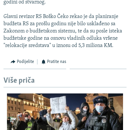
godini od stvarnog.
ISPRIČAJ MI
DNEVNO@RSE
Glavni revizor RS Boško Čeko rekao je da planiranje
budžeta RS za prošlu godinu nije bilo usklađeno sa
SPECIJALI RSE
Zakonom o budžetskom sistemu, te da su posle isteka
VIŠE OD NASLOVA
budžetske godine na osnovu vladinih odluka vršene
PRATITE NAS
"relokacije sredstava" u iznosu od 5,3 miliona KM.
GENOCID U SREBRENICI
POPLAVE I KLIZIŠTA U BIH 2024.
Podijelite
Pratite nas
TV LIBERTY
Sve RFE/RL stranice
POST SCRIPTUM
Više priča
MOJA EVROPA
TRI DECENIJE OD RATA U BIH
SVE KARTE DEJTONA
NASTANAK I RASPAD JUGOSLAVIJE