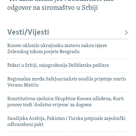
odgovor na siromaštvo u Srbiji
Vesti/Vijesti
Kosovo uklonilo ukrajinsku zastavu nakon izjave
Zelenskog tokom posjete Beogradu
Požari u Srbiji, najugroženija Deliblatska peščara
Regionalna mreža SafeJournalists osudila prijetnje smrću
Veranu Matiću
Konstitutivna sjednica Skupštine Kosova odložena, Kurti
ponovo traži 'dodatno vrijeme' za dogovor
Saudijska Arabija, Pakistan i Turska potpisale zajednički
odbrambeni pakt