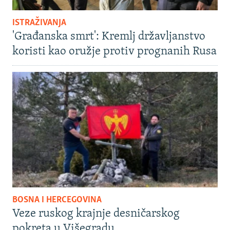
ISTRAŽIVANJA
'Građanska smrt': Kremlj državljanstvo
koristi kao oružje protiv prognanih Rusa
BOSNA I HERCEGOVINA
Veze ruskog krajnje desničarskog
pokreta u Višegradu