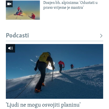
Doajen bh. alpinizma: 'Odustati u
pravo vrijeme je mantra'
Podcasti
'Ljudi ne mogu osvojiti planinu'