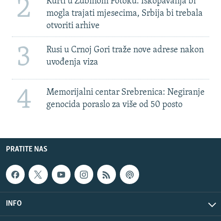
2
Kurti u Zubinom Potoku: Iskopavanja bi
mogla trajati mjesecima, Srbija bi trebala
otvoriti arhive
3
Rusi u Crnoj Gori traže nove adrese nakon
uvođenja viza
4
Memorijalni centar Srebrenica: Negiranje
genocida poraslo za više od 50 posto
PRATITE NAS
INFO