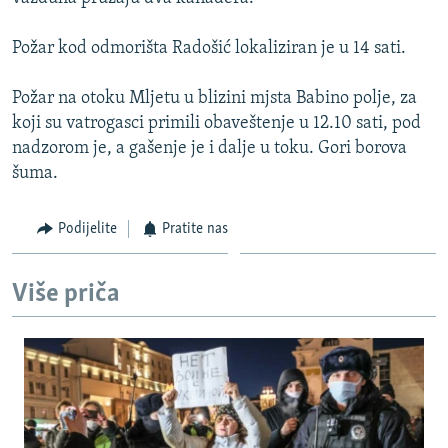
ISPRIČAJ MI
Požar kod odmorišta Radošić lokaliziran je u 14 sati.
DNEVNO@RSE
SPECIJALI RSE
Požar na otoku Mljetu u blizini mjsta Babino polje, za
koji su vatrogasci primili obaveštenje u 12.10 sati, pod
VIŠE OD NASLOVA
PRATITE NAS
nadzorom je, a gašenje je i dalje u toku. Gori borova
GENOCID U SREBRENICI
šuma.
POPLAVE I KLIZIŠTA U BIH 2024.
Podijelite
Pratite nas
TV LIBERTY
Sve RFE/RL stranice
POST SCRIPTUM
Više priča
MOJA EVROPA
TRI DECENIJE OD RATA U BIH
SVE KARTE DEJTONA
NASTANAK I RASPAD JUGOSLAVIJE