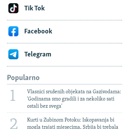
Tik Tok
Facebook
Telegram
Popularno
1
Vlasnici srušenih objekata na Gazivodama:
'Godinama smo gradili i za nekoliko sati
ostali bez svega'
2
Kurti u Zubinom Potoku: Iskopavanja bi
mogla trajati mjesecima, Srbija bi trebala