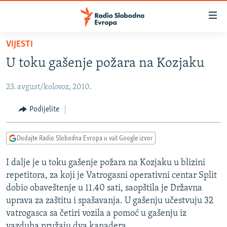
Dostupni
linkovi
Pređite
VIJESTI
na
VIJESTI
U toku gašenje požara na Kozjaku
glavni
BOSNA I HERCEGOVINA
sadržaj
23. avgust/kolovoz, 2010.
SRBIJA
Pređite
na
KOSOVO
Podijelite
glavnu
CRNA GORA
navigaciju
Dodajte Radio Slobodna Evropa u vaš Google izvor
Pređite
VIZUELNO
na
I dalje je u toku gašenje požara na Kozjaku u blizini
PODCASTI
VIDEO
pretragu
repetitora, za koji je Vatrogasni operativni centar Split
RAT U UKRAJINI
FOTOGALERIJE
dobio obaveštenje u 11.40 sati, saopštila je Državna
KINA NA BALKANU
uprava za zaštitu i spašavanja. U gašenju učestvuju 32
INFOGRAFIKE
vatrogasca sa četiri vozila a pomoć u gašenju iz
RSE PRIČE IZ SVIJETA
vazduha pružaju dva kanadera.