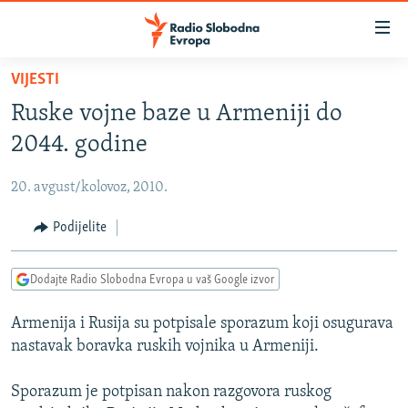
Dostupni
linkovi
Pređite
VIJESTI
na
VIJESTI
Ruske vojne baze u Armeniji do
glavni
BOSNA I HERCEGOVINA
sadržaj
2044. godine
SRBIJA
Pređite
na
20. avgust/kolovoz, 2010.
KOSOVO
glavnu
CRNA GORA
Podijelite
navigaciju
Pređite
VIZUELNO
na
Dodajte Radio Slobodna Evropa u vaš Google izvor
PODCASTI
VIDEO
pretragu
Armenija i Rusija su potpisale sporazum koji osugurava
RAT U UKRAJINI
FOTOGALERIJE
nastavak boravka ruskih vojnika u Armeniji.
KINA NA BALKANU
INFOGRAFIKE
Sporazum je potpisan nakon razgovora ruskog
RSE PRIČE IZ SVIJETA