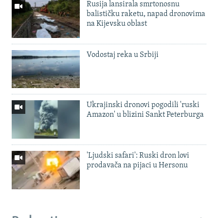
Rusija lansirala smrtonosnu
balističku raketu, napad dronovima
na Kijevsku oblast
Vodostaj reka u Srbiji
Ukrajinski dronovi pogodili 'ruski
Amazon' u blizini Sankt Peterburga
'Ljudski safari': Ruski dron lovi
prodavača na pijaci u Hersonu