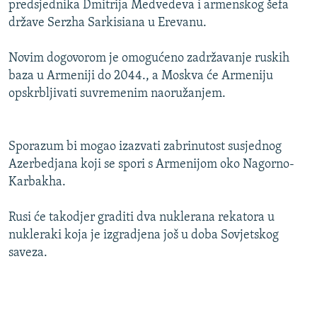
predsjednika Dmitrija Medvedeva i armenskog šefa
ISPRIČAJ MI
države Serzha Sarkisiana u Erevanu.
DNEVNO@RSE
Novim dogovorom je omogućeno zadržavanje ruskih
SPECIJALI RSE
baza u Armeniji do 2044., a Moskva će Armeniju
VIŠE OD NASLOVA
opskrbljivati suvremenim naoružanjem.
PRATITE NAS
GENOCID U SREBRENICI
POPLAVE I KLIZIŠTA U BIH 2024.
Sporazum bi mogao izazvati zabrinutost susjednog
Azerbedjana koji se spori s Armenijom oko Nagorno-
TV LIBERTY
Sve RFE/RL stranice
Karbakha.
POST SCRIPTUM
Rusi će takodjer graditi dva nuklerana rekatora u
MOJA EVROPA
nukleraki koja je izgradjena još u doba Sovjetskog
TRI DECENIJE OD RATA U BIH
saveza.
SVE KARTE DEJTONA
NASTANAK I RASPAD JUGOSLAVIJE