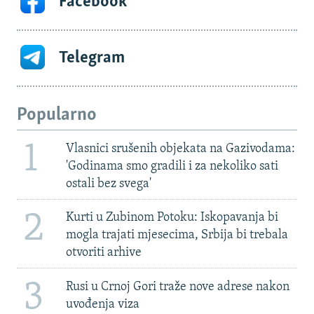
Facebook
Telegram
Popularno
1
Vlasnici srušenih objekata na Gazivodama:
'Godinama smo gradili i za nekoliko sati
ostali bez svega'
2
Kurti u Zubinom Potoku: Iskopavanja bi
mogla trajati mjesecima, Srbija bi trebala
otvoriti arhive
3
Rusi u Crnoj Gori traže nove adrese nakon
uvođenja viza