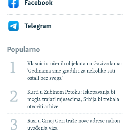
Facebook
Telegram
Popularno
1
Vlasnici srušenih objekata na Gazivodama:
'Godinama smo gradili i za nekoliko sati
ostali bez svega'
2
Kurti u Zubinom Potoku: Iskopavanja bi
mogla trajati mjesecima, Srbija bi trebala
otvoriti arhive
3
Rusi u Crnoj Gori traže nove adrese nakon
uvođenja viza