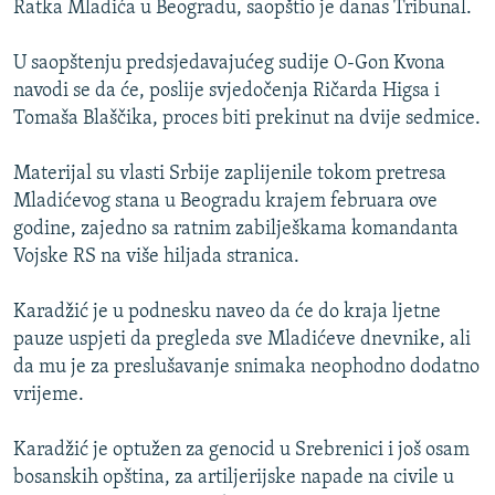
Ratka Mladića u Beogradu, saopštio je danas Tribunal.
ISPRIČAJ MI
DNEVNO@RSE
U saopštenju predsjedavajućeg sudije O-Gon Kvona
navodi se da će, poslije svjedočenja Ričarda Higsa i
SPECIJALI RSE
Tomaša Blaščika, proces biti prekinut na dvije sedmice.
VIŠE OD NASLOVA
PRATITE NAS
Materijal su vlasti Srbije zaplijenile tokom pretresa
GENOCID U SREBRENICI
Mladićevog stana u Beogradu krajem februara ove
POPLAVE I KLIZIŠTA U BIH 2024.
godine, zajedno sa ratnim zabilješkama komandanta
Vojske RS na više hiljada stranica.
TV LIBERTY
Sve RFE/RL stranice
POST SCRIPTUM
Karadžić je u podnesku naveo da će do kraja ljetne
pauze uspjeti da pregleda sve Mladićeve dnevnike, ali
MOJA EVROPA
da mu je za preslušavanje snimaka neophodno dodatno
TRI DECENIJE OD RATA U BIH
vrijeme.
SVE KARTE DEJTONA
Karadžić je optužen za genocid u Srebrenici i još osam
NASTANAK I RASPAD JUGOSLAVIJE
bosanskih opština, za artiljerijske napade na civile u