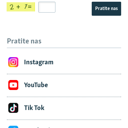
Pratite nas
Pratite nas
Instagram
YouTube
Tik Tok