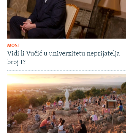
MOST
Vidi li Vučić u univerzitetu neprijatelja
broj 1?