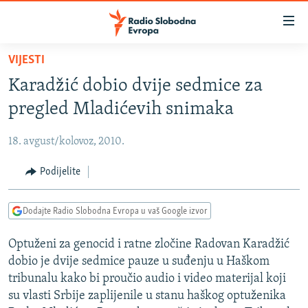
Dostupni
linkovi
Pređite
VIJESTI
na
VIJESTI
Karadžić dobio dvije sedmice za
glavni
BOSNA I HERCEGOVINA
sadržaj
pregled Mladićevih snimaka
SRBIJA
Pređite
na
18. avgust/kolovoz, 2010.
KOSOVO
glavnu
CRNA GORA
Podijelite
navigaciju
Pređite
VIZUELNO
na
Dodajte Radio Slobodna Evropa u vaš Google izvor
PODCASTI
VIDEO
pretragu
Optuženi za genocid i ratne zločine Radovan Karadžić
RAT U UKRAJINI
FOTOGALERIJE
dobio je dvije sedmice pauze u suđenju u Haškom
KINA NA BALKANU
INFOGRAFIKE
tribunalu kako bi proučio audio i video materijal koji
su vlasti Srbije zaplijenile u stanu haškog optuženika
RSE PRIČE IZ SVIJETA