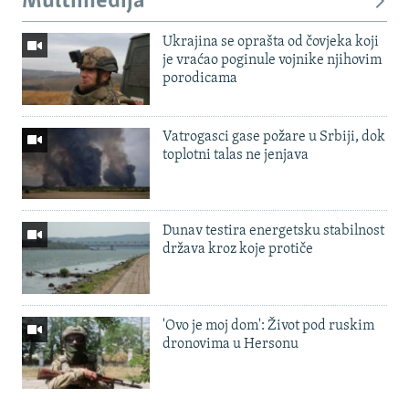
Multimedija
Ukrajina se oprašta od čovjeka koji
je vraćao poginule vojnike njihovim
porodicama
Vatrogasci gase požare u Srbiji, dok
toplotni talas ne jenjava
Dunav testira energetsku stabilnost
država kroz koje protiče
'Ovo je moj dom': Život pod ruskim
dronovima u Hersonu