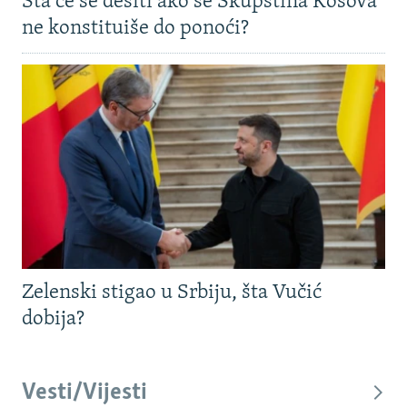
Šta će se desiti ako se Skupština Kosova
ne konstituiše do ponoći?
Zelenski stigao u Srbiju, šta Vučić
dobija?
Vesti/Vijesti