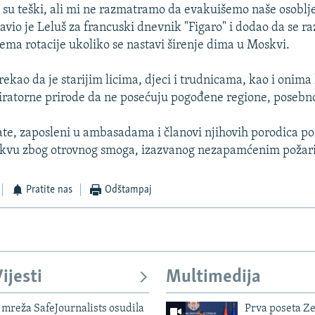
ot su teški, ali mi ne razmatramo da evakuišemo naše osoblje
javio je Leluš za francuski dnevnik "Figaro" i dodao da se r
ema rotacije ukoliko se nastavi širenje dima u Moskvi.
rekao da je starijim licima, djeci i trudnicama, kao i onima
iratorne prirode da ne posećuju pogođene regione, poseb
te, zaposleni u ambasadama i članovi njihovih porodica po
kvu zbog otrovnog smoga, izazvanog nezapamćenim požar
Pratite nas
Odštampaj
ijesti
Multimedija
mreža SafeJournalists osudila
Prva poseta Z