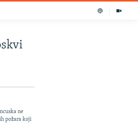
oskvi
rancuska ne
ih požara koji