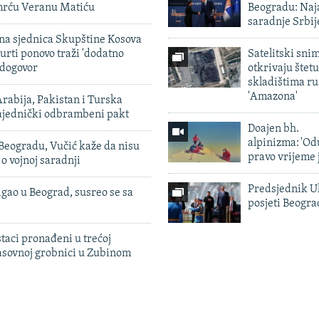
smrću Veranu Matiću
Beogradu: Naja
saradnje Srbij
vna sjednica Skupštine Kosova
urti ponovo traži 'dodatno
Satelitski sni
 dogovor
otkrivaju štetu
skladištima r
'Amazona'
rabija, Pakistan i Turska
zajednički odbrambeni pakt
Doajen bh.
alpinizma: 'Od
Beogradu, Vučić kaže da nisu
pravo vrijeme 
 o vojnoj saradnji
Predsjednik U
igao u Beograd, susreo se sa
posjeti Beogr
taci pronađeni u trećoj
sovnoj grobnici u Zubinom