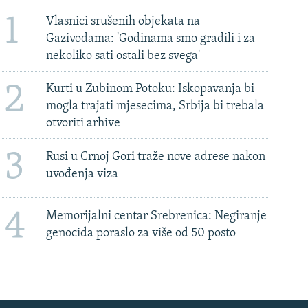
1
Vlasnici srušenih objekata na
Gazivodama: 'Godinama smo gradili i za
nekoliko sati ostali bez svega'
2
Kurti u Zubinom Potoku: Iskopavanja bi
mogla trajati mjesecima, Srbija bi trebala
otvoriti arhive
3
Rusi u Crnoj Gori traže nove adrese nakon
uvođenja viza
4
Memorijalni centar Srebrenica: Negiranje
genocida poraslo za više od 50 posto