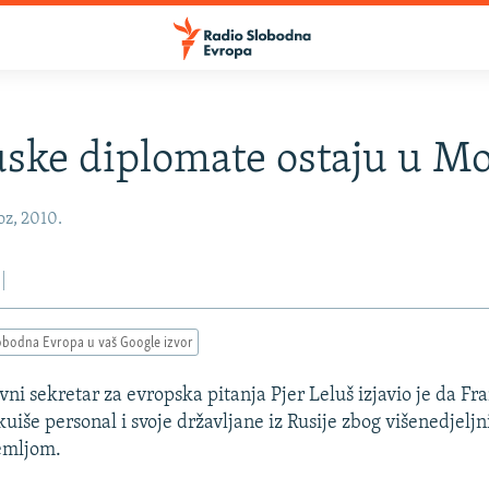
ske diplomate ostaju u M
oz, 2010.
obodna Evropa u vaš Google izvor
vni sekretar za evropska pitanja Pjer Leluš izjavio je da F
uiše personal i svoje državljane iz Rusije zbog višenedjeljn
emljom.