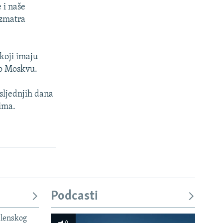
 i naše
azmatra
 koji imaju
no Moskvu.
sljednjih dana
ima.
Podcasti
elenskog