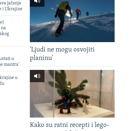
va jačanja
e i Ukrajine
mci
 na
uskog
'Ljudi ne mogu osvojiti
planinu'
ustati u
je mantra'
krajine u
adu
Kako su ratni recepti i lego-