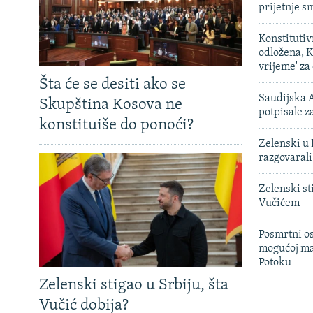
prijetnje 
Konstituti
odložena, K
vrijeme' za
Šta će se desiti ako se
Saudijska A
Skupština Kosova ne
potpisale 
konstituiše do ponoći?
Zelenski u 
razgovarali
Zelenski st
Vučićem
Posmrtni os
mogućoj ma
Potoku
Zelenski stigao u Srbiju, šta
Vučić dobija?