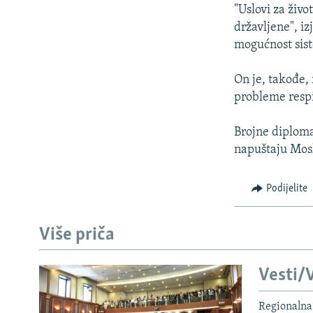
ISPRIČAJ MI
"Uslovi za živ
DNEVNO@RSE
državljene", iz
mogućnost sist
SPECIJALI RSE
VIŠE OD NASLOVA
On je, takođe, 
probleme resp
GENOCID U SREBRENICI
POPLAVE I KLIZIŠTA U BIH 2024.
Brojne diploma
napuštaju Mos
TV LIBERTY
POST SCRIPTUM
Podijelite
MOJA EVROPA
TRI DECENIJE OD RATA U BIH
Više priča
SVE KARTE DEJTONA
Vesti/V
NASTANAK I RASPAD JUGOSLAVIJE
Regionalna 