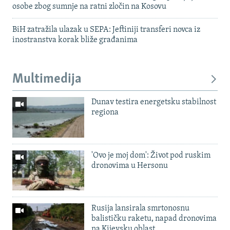
osobe zbog sumnje na ratni zločin na Kosovu
BiH zatražila ulazak u SEPA: Jeftiniji transferi novca iz
inostranstva korak bliže građanima
Multimedija
Dunav testira energetsku stabilnost
regiona
'Ovo je moj dom': Život pod ruskim
dronovima u Hersonu
Rusija lansirala smrtonosnu
balističku raketu, napad dronovima
na Kijevsku oblast