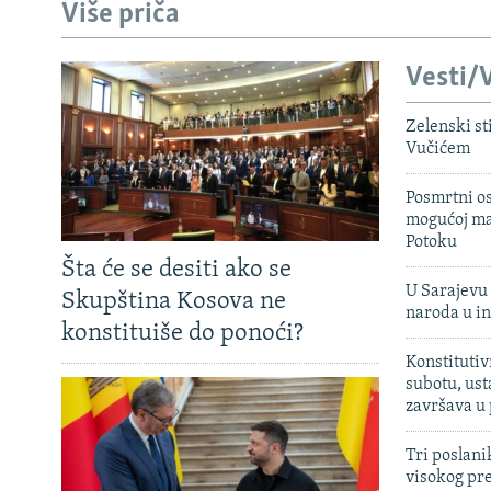
Više priča
Vesti/V
Zelenski st
Vučićem
Posmrtni os
mogućoj ma
Potoku
Šta će se desiti ako se
U Sarajevu 
Skupština Kosova ne
naroda u in
konstituiše do ponoći?
Konstitutiv
subotu, ust
završava u
Tri poslani
visokog pr