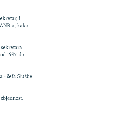
kretar, i
a ANB-a, kako
 sekretara
od 1997. do
 - šefa Službe
ezbjednost.