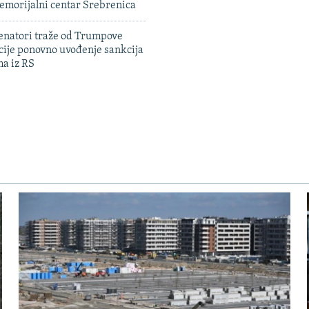
emorijalni centar Srebrenica
enatori traže od Trumpove
cije ponovno uvođenje sankcija
ma iz RS