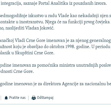
integracija, saznaje Portal Analitika iz pouzdanih izvora.
edmogodišnje iskustvo u radu Vlade kao nekadašnji njen se
ntakte u inostranstvu. Njega će na funkciji prvog čovjek
no, naslijediti Vladan Joković.
ranačkoj Vladi Crne Gore imenovan je za njenog generalnog
dužnost koju je obavljao do oktobra 1998. godine. U periodu 
oslanik u Skupštini Crne Gore.
odine imenovan za pomoćnika ministra unutrašnjih poslova
dnosti Crne Gore.
godine imenovan je za direktora Agencije za nacionalnu b
Pratite nas
Odštampaj