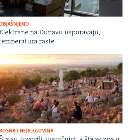
OBJAŠNJENO
Elektrane na Dunavu usporavaju,
temperatura raste
BOSNA I HERCEGOVINA
Šta su govorili zvaničnici, a šta se zna o