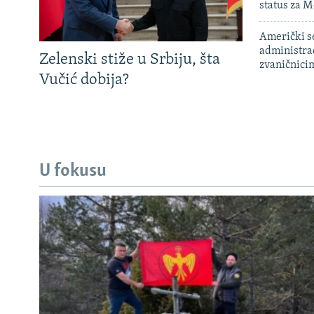
status za M
Američki s
administra
Zelenski stiže u Srbiju, šta
zvaničnici
Vučić dobija?
U fokusu