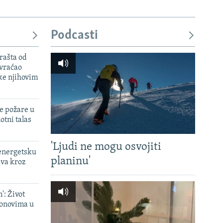
Podcasti
rašta od
 vraćao
ke njihovim
e požare u
otni talas
'Ljudi ne mogu osvojiti
 energetsku
planinu'
ava kroz
': Život
onovima u