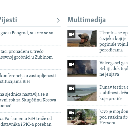
ijesti
Multimedija
igao u Beograd, susreo se sa
Ukrajina se op
čovjeka koji je
poginule vojni
porodicama
taci pronađeni u trećoj
sovnoj grobnici u Zubinom
Vatrogasci gas
Srbiji, dok topl
ne jenjava
konferencija o zastupljenosti
stitucijama BiH
Dunav testira
stabilnost drž
na sjednica nastavlja se u
koje protiče
avni rok za Skupštinu Kosova
 ponoć
'Ovo je moj dom
pod ruskim dr
ka Parlamenta BiH traže od
Hersonu
edstavnika i PIC-a poseban