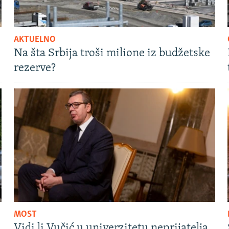
AKTUELNO
Na šta Srbija troši milione iz budžetske
rezerve?
MOST
Vidi li Vučić u univerzitetu neprijatelja