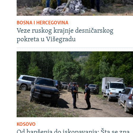
BOSNA I HERCEGOVINA
Veze ruskog krajnje desničarskog
pokreta u Višegradu
KOSOVO
Od hapšenja do iskopavanja: Šta se zna