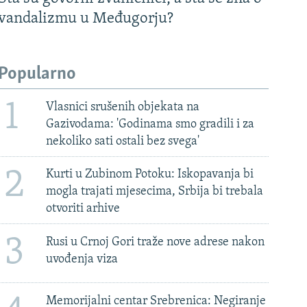
vandalizmu u Međugorju?
Popularno
1
Vlasnici srušenih objekata na
Gazivodama: 'Godinama smo gradili i za
nekoliko sati ostali bez svega'
2
Kurti u Zubinom Potoku: Iskopavanja bi
mogla trajati mjesecima, Srbija bi trebala
otvoriti arhive
3
Rusi u Crnoj Gori traže nove adrese nakon
uvođenja viza
Memorijalni centar Srebrenica: Negiranje