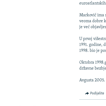
ISPRIČAJ MI
euroatlantskih 
DNEVNO@RSE
Marković ima s
SPECIJALI RSE
veoma dobre ko
VIŠE OD NASLOVA
je već objavlje
GENOCID U SREBRENICI
U prvoj višest
POPLAVE I KLIZIŠTA U BIH 2024.
1991. godine, 
1998. bio je p
TV LIBERTY
POST SCRIPTUM
Oktobra 1998.g
državne bezbje
MOJA EVROPA
TRI DECENIJE OD RATA U BIH
Avgusta 2005. 
SVE KARTE DEJTONA
Podijelite
NASTANAK I RASPAD JUGOSLAVIJE