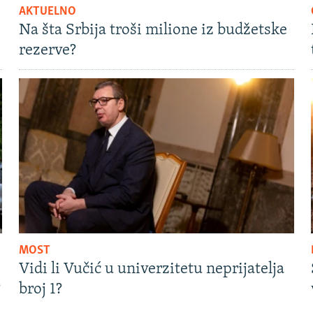
AKTUELNO
Na šta Srbija troši milione iz budžetske
rezerve?
MOST
Vidi li Vučić u univerzitetu neprijatelja
?
broj 1?