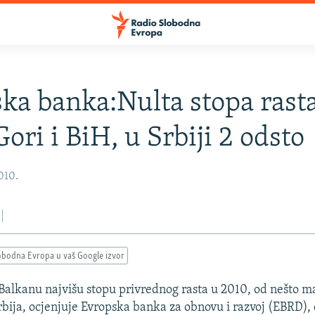
ka banka:Nulta stopa rast
ori i BiH, u Srbiji 2 odsto
2010.
obodna Evropa u vaš Google izvor
lkanu najvišu stopu privrednog rasta u 2010, od nešto m
rbija, ocjenjuje Evropska banka za obnovu i razvoj (EBRD),