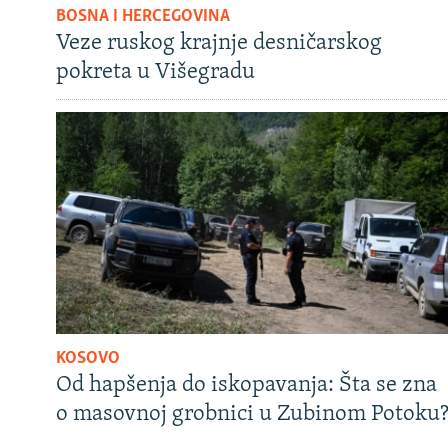
BOSNA I HERCEGOVINA
Veze ruskog krajnje desničarskog
pokreta u Višegradu
KOSOVO
Od hapšenja do iskopavanja: Šta se zna
o masovnoj grobnici u Zubinom Potoku