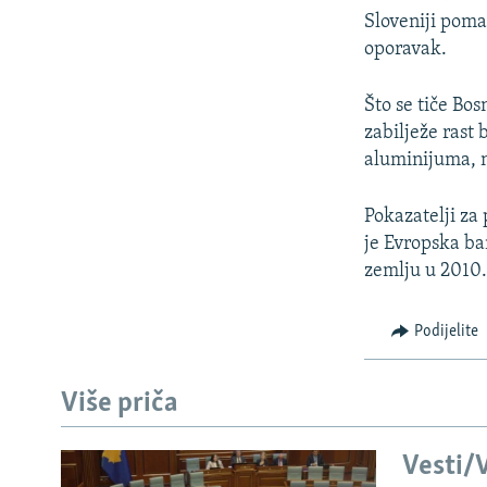
Sloveniji poman
oporavak.
Što se tiče Bo
zabilježe rast
aluminijuma, n
Pokazatelji za
je Evropska ba
zemlju u 2010
Podijelite
Više priča
Vesti/V