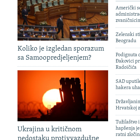
Američki s
administra
zvaničnici
Zelenski st
Beogradu
Koliko je izgledan sporazum
Podignuta o
sa Samoopredjeljenjem?
Đakovici pr
Radoičića
SAD uputile
hakera uha
Državljanin
Hrvatskoj 
Tužilaštvo
Ukrajina u kritičnom
hapšenja j
ratni zloči
nedostaku protivvazdušne