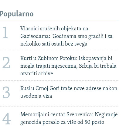
Popularno
1
Vlasnici srušenih objekata na
Gazivodama: 'Godinama smo gradili i za
nekoliko sati ostali bez svega'
2
Kurti u Zubinom Potoku: Iskopavanja bi
mogla trajati mjesecima, Srbija bi trebala
otvoriti arhive
3
Rusi u Crnoj Gori traže nove adrese nakon
uvođenja viza
4
Memorijalni centar Srebrenica: Negiranje
genocida poraslo za više od 50 posto