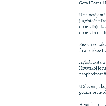
ISPRIČAJ MI
Gora i Bosna i
DNEVNO@RSE
U najnovijem i
SPECIJALI RSE
jugoistočne Ev
VIŠE OD NASLOVA
oporavljaju iz
oporavka među
GENOCID U SREBRENICI
POPLAVE I KLIZIŠTA U BIH 2024.
Region se, tak
finansijskog t
TV LIBERTY
POST SCRIPTUM
Izgledi rasta u
Hrvatskoj je n
MOJA EVROPA
neophodnost fi
TRI DECENIJE OD RATA U BIH
SVE KARTE DEJTONA
U Sloveniji, ko
godine se ne o
NASTANAK I RASPAD JUGOSLAVIJE
Hrvatska bi u 2