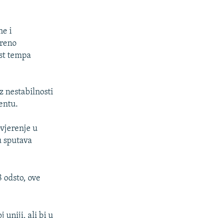
ne i
oreno
ost tempa
z nestabilnosti
entu.
ovjerenje u
u sputava
8 odsto, ove
uniji, ali bi u