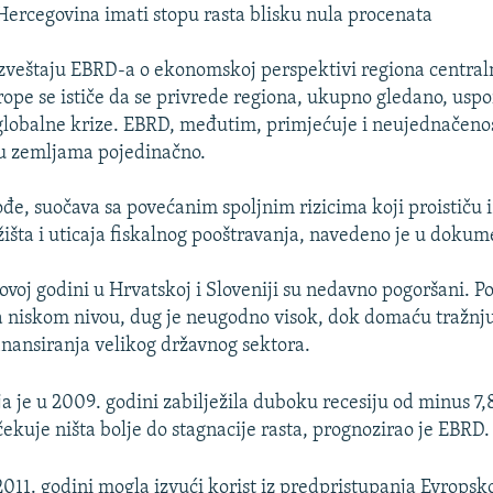
 Hercegovina imati stopu rasta blisku nula procenata
zveštaju EBRD-a o ekonomskoj perspektivi regiona central
rope se ističe da se privrede regiona, ukupno gledano, usp
 globalne krize. EBRD, međutim, primjećuje i neujednačen
 zemljama pojedinačno.
ođe, suočava sa povećanim spoljnim rizicima koji proističu i
ržišta i uticaja fiskalnog pooštravanja, navedeno je u dokum
 ovoj godini u Hrvatskoj i Sloveniji su nedavno pogoršani. P
a niskom nivou, dug je neugodno visok, dok domaću tražnj
nansiranja velikog državnog sektora.
ja je u 2009. godini zabilježila duboku recesiju od minus 7,
čekuje ništa bolje do stagnacije rasta, prognozirao je EBRD.
011. godini mogla izvući korist iz predpristupanja Evropskoj 