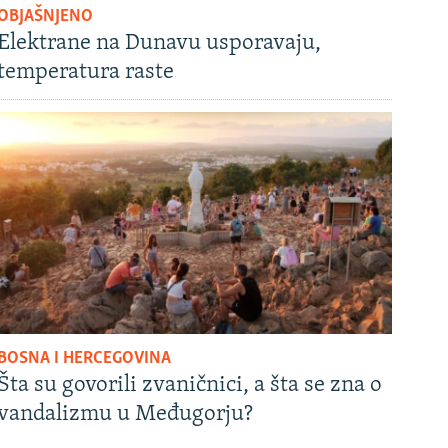
OBJAŠNJENO
Elektrane na Dunavu usporavaju,
temperatura raste
BOSNA I HERCEGOVINA
Šta su govorili zvaničnici, a šta se zna o
vandalizmu u Međugorju?