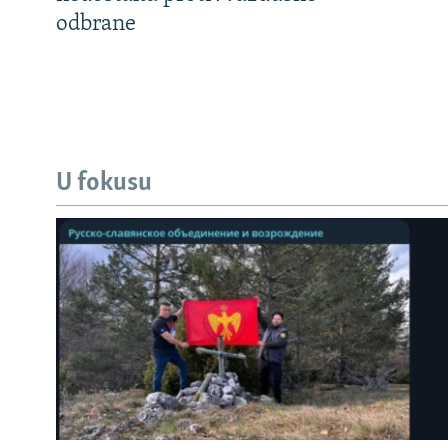
odbrane
U fokusu