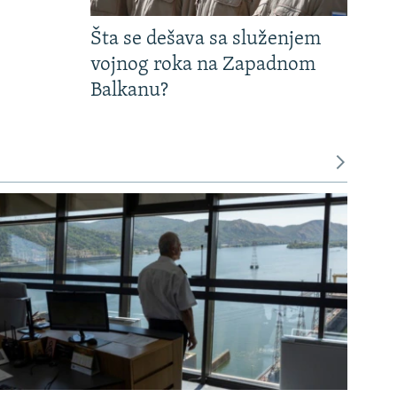
Šta se dešava sa služenjem
vojnog roka na Zapadnom
Balkanu?