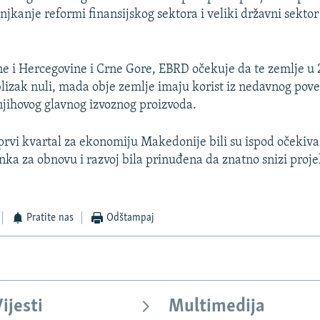
jkanje reformi finansijskog sektora i veliki državni sektor
sne i Hercegovine i Crne Gore, EBRD očekuje da te zemlje u 
 blizak nuli, mada obje zemlje imaju korist iz nedavnog pov
jihovog glavnog izvoznog proizvoda.
 prvi kvartal za ekonomiju Makedonije bili su ispod očekiva
nka za obnovu i razvoj bila prinuđena da znatno snizi proje
.
Pratite nas
Odštampaj
ijesti
Multimedija