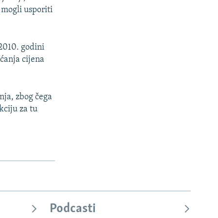
 mogli usporiti
2010. godini
ećanja cijena
nja, zbog čega
kciju za tu
Podcasti