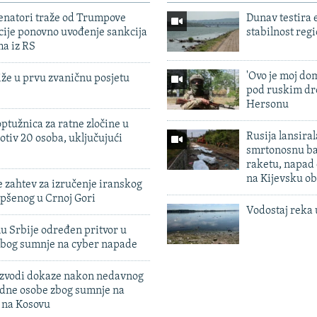
enatori traže od Trumpove
Dunav testira
cije ponovno uvođenje sankcija
stabilnost reg
ma iz RS
'Ovo je moj dom
iže u prvu zvaničnu posjetu
pod ruskim dr
Hersonu
ptužnica za ratne zločine u
Rusija lansiral
otiv 20 osoba, uključujući
smrtonosnu ba
raketu, napad
na Kijevsku ob
 zahtev za izručenje iranskog
pšenog u Crnoj Gori
Vodostaj reka 
u Srbije određen pritvor u
zbog sumnje na cyber napade
 izvodi dokaze nakon nedavnog
edne osobe zbog sumnje na
n na Kosovu