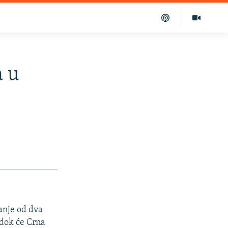
a u
anje od dva
 dok će Crna