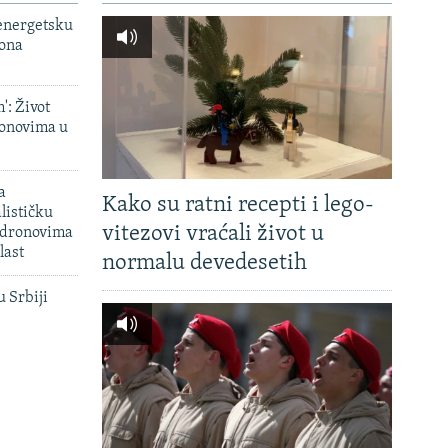
 energetsku
iona
': Život
onovima u
a
Kako su ratni recepti i lego-
lističku
vitezovi vraćali život u
 dronovima
last
normalu devedesetih
u Srbiji