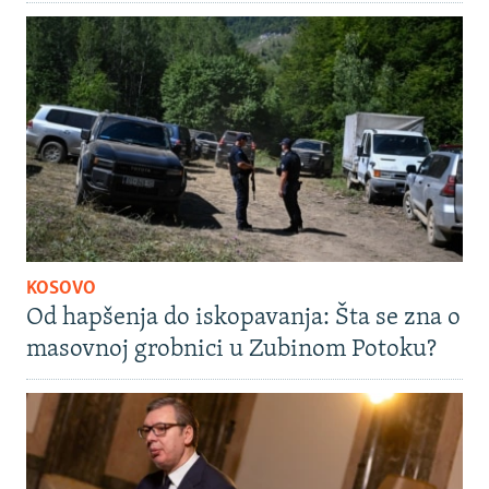
KOSOVO
Od hapšenja do iskopavanja: Šta se zna o
masovnoj grobnici u Zubinom Potoku?