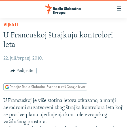
Dostupni
linkovi
Pređite
VIJESTI
na
VIJESTI
U Francuskoj štrajkuju kontrolori
glavni
BOSNA I HERCEGOVINA
sadržaj
leta
SRBIJA
Pređite
na
22. juli/srpanj, 2010.
KOSOVO
glavnu
CRNA GORA
Podijelite
navigaciju
Pređite
VIZUELNO
na
Dodajte Radio Slobodna Evropa u vaš Google izvor
PODCASTI
VIDEO
pretragu
U Francuskoj je više stotina letova otkazano, a manji
RAT U UKRAJINI
FOTOGALERIJE
aerodromi su zatvoreni zbog štrajka kontrolora leta koji
KINA NA BALKANU
INFOGRAFIKE
se protive planu ujedinjenja kontrole evropskog
važdušnog prostora.
RSE PRIČE IZ SVIJETA