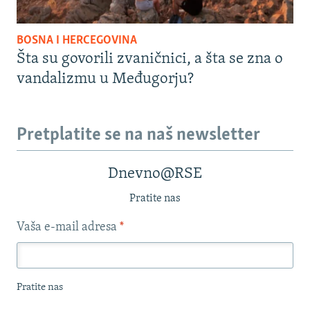
BOSNA I HERCEGOVINA
Šta su govorili zvaničnici, a šta se zna o
vandalizmu u Međugorju?
Pretplatite se na naš newsletter
Dnevno@RSE
Pratite nas
Vaša e-mail adresa
*
Pratite nas