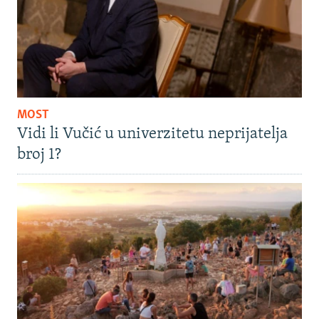
MOST
Vidi li Vučić u univerzitetu neprijatelja
broj 1?