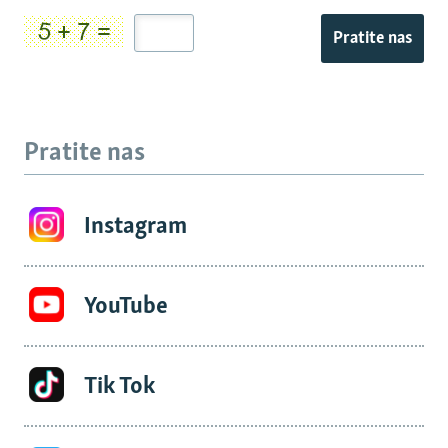
Pratite nas
Pratite nas
Instagram
YouTube
Tik Tok