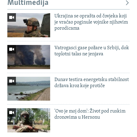
Multimedija
Ukrajina se oprašta od čovjeka koji
je vraćao poginule vojnike njihovim
porodicama
Vatrogasci gase požare u Srbiji, dok
toplotni talas ne jenjava
Dunav testira energetsku stabilnost
država kroz koje protiče
'Ovo je moj dom': Život pod ruskim
dronovima u Hersonu