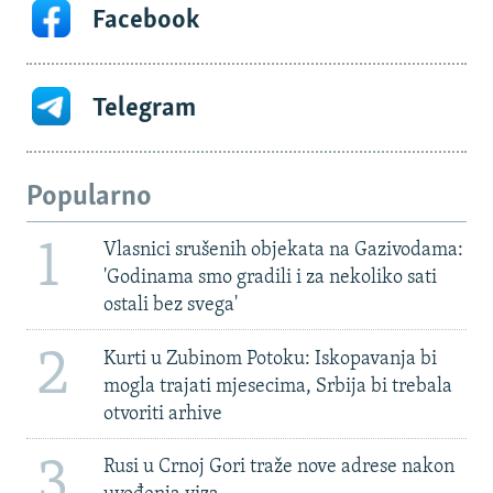
Facebook
Telegram
Popularno
1
Vlasnici srušenih objekata na Gazivodama:
'Godinama smo gradili i za nekoliko sati
ostali bez svega'
2
Kurti u Zubinom Potoku: Iskopavanja bi
mogla trajati mjesecima, Srbija bi trebala
otvoriti arhive
3
Rusi u Crnoj Gori traže nove adrese nakon