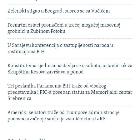
Zelenski stigao u Beograd, susreo se sa Vučićem
Posmrtni ostaci pronađeni u trećoj mogućoj masovnoj
grobnici u Zubinom Potoku
U Sarajevu konferencija o zastupljenosti naroda u
institucijama BiH
Konstitutivna sjednica nastavlja se u subotu, ustavni rok za
Skupštinu Kosova završava u ponoć
Tri poslanika Parlamenta BiH traže od visokog
predstavnika i PIC-a poseban status za Memorijalni centar
Srebrenica
Američki senatori traže od Trumpove administracije
ponovno uvođenje sankcija zvaničnicima iz RS