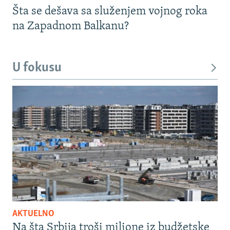
Šta se dešava sa služenjem vojnog roka
na Zapadnom Balkanu?
U fokusu
AKTUELNO
Na šta Srbija troši milione iz budžetske