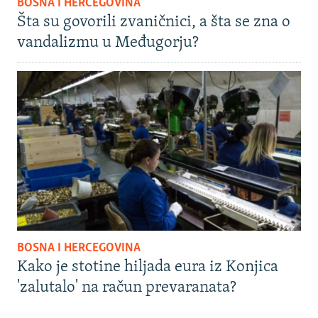
BOSNA I HERCEGOVINA
Šta su govorili zvaničnici, a šta se zna o
vandalizmu u Međugorju?
BOSNA I HERCEGOVINA
Kako je stotine hiljada eura iz Konjica
'zalutalo' na račun prevaranata?