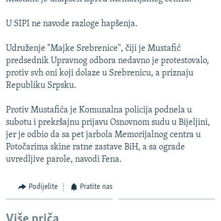
ISPRIČAJ MI
U SIPI ne navode razloge hapšenja.
DNEVNO@RSE
SPECIJALI RSE
Udruženje "Majke Srebrenice", čiji je Mustafić
predsednik Upravnog odbora nedavno je protestovalo,
VIŠE OD NASLOVA
PRATITE NAS
protiv svh oni koji dolaze u Srebrenicu, a priznaju
GENOCID U SREBRENICI
Republiku Srpsku.
POPLAVE I KLIZIŠTA U BIH 2024.
Protiv Mustafića je Komunalna policija podnela u
TV LIBERTY
Sve RFE/RL stranice
subotu i prekršajnu prijavu Osnovnom sudu u Bijeljini,
POST SCRIPTUM
jer je odbio da sa pet jarbola Memorijalnog centra u
Potočarima skine ratne zastave BiH, a sa ograde
MOJA EVROPA
uvredljive parole, navodi Fena.
TRI DECENIJE OD RATA U BIH
Podijelite
Pratite nas
SVE KARTE DEJTONA
NASTANAK I RASPAD JUGOSLAVIJE
Više priča