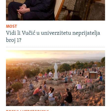
MOST
Vidi li Vučić u univerzitetu neprijatelja
broj 1?