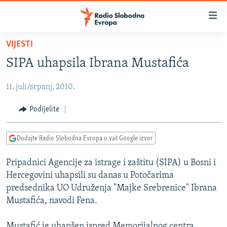
Dostupni
linkovi
Pređite
VIJESTI
na
VIJESTI
SIPA uhapsila Ibrana Mustafića
glavni
BOSNA I HERCEGOVINA
sadržaj
11. juli/srpanj, 2010.
SRBIJA
Pređite
na
KOSOVO
Podijelite
glavnu
CRNA GORA
navigaciju
Dodajte Radio Slobodna Evropa u vaš Google izvor
Pređite
VIZUELNO
na
Pripadnici Agencije za istrage i zaštitu (SIPA) u Bosni i
PODCASTI
VIDEO
pretragu
Hercegovini uhapsili su danas u Potočarima
RAT U UKRAJINI
FOTOGALERIJE
predsednika UO Udruženja "Majke Srebrenice" Ibrana
KINA NA BALKANU
Mustafića, navodi Fena.
INFOGRAFIKE
RSE PRIČE IZ SVIJETA
Mustafić je uhapšen ispred Memorijalnog centra.