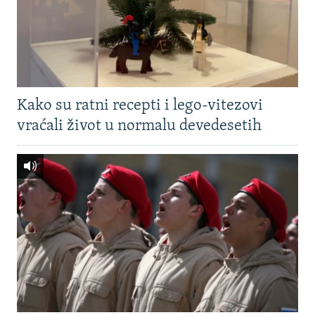
Kako su ratni recepti i lego-vitezovi
vraćali život u normalu devedesetih