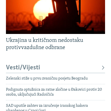
Ukrajina u kritičnom nedostaku
protivvazdušne odbrane
Vesti/Vijesti
Zelenski stiže u prvu zvaničnu posjetu Beogradu
Podignuta optužnica za ratne zločine u Đakovici protiv 20
osoba, uključujući Radoičića
SAD uputile zahtev za izručenje iranskog hakera
uhapšenog u Crnoj Gori