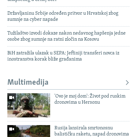
Državljaninu Srbije određen pritvor u Hrvatskoj zbog
sumnje na cyber napade
Tužilaštvo izvodi dokaze nakon nedavnog hapšenja jedne
osobe zbog sumnje na ratni zločin na Kosovu
BiH zatražila ulazak u SEPA: Jeftiniji transferi novca iz
inostranstva korak bliže građanima
Multimedija
'Ovo je moj dom': Život pod ruskim
dronovima u Hersonu
Rusija lansirala smrtonosnu
balističku raketu, napad dronovima