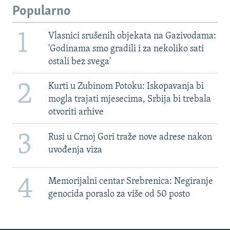
Popularno
1
Vlasnici srušenih objekata na Gazivodama:
'Godinama smo gradili i za nekoliko sati
ostali bez svega'
2
Kurti u Zubinom Potoku: Iskopavanja bi
mogla trajati mjesecima, Srbija bi trebala
otvoriti arhive
3
Rusi u Crnoj Gori traže nove adrese nakon
uvođenja viza
4
Memorijalni centar Srebrenica: Negiranje
genocida poraslo za više od 50 posto