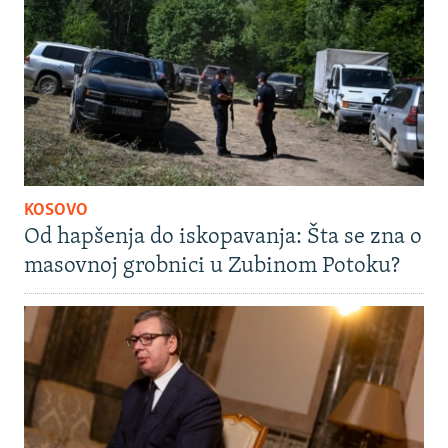
KOSOVO
Od hapšenja do iskopavanja: Šta se zna o
masovnoj grobnici u Zubinom Potoku?