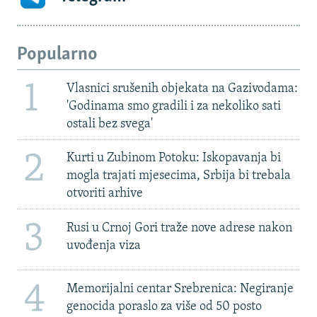
Popularno
1
Vlasnici srušenih objekata na Gazivodama:
'Godinama smo gradili i za nekoliko sati
ostali bez svega'
2
Kurti u Zubinom Potoku: Iskopavanja bi
mogla trajati mjesecima, Srbija bi trebala
otvoriti arhive
3
Rusi u Crnoj Gori traže nove adrese nakon
uvođenja viza
4
Memorijalni centar Srebrenica: Negiranje
genocida poraslo za više od 50 posto