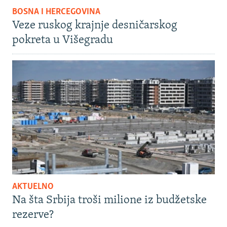
BOSNA I HERCEGOVINA
Veze ruskog krajnje desničarskog
pokreta u Višegradu
AKTUELNO
Na šta Srbija troši milione iz budžetske
rezerve?