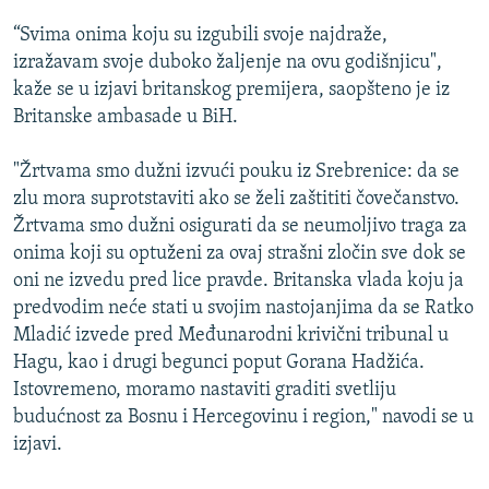
ISPRIČAJ MI
“Svima onima koju su izgubili svoje najdraže,
DNEVNO@RSE
izražavam svoje duboko žaljenje na ovu godišnjicu",
kaže se u izjavi britanskog premijera, saopšteno je iz
SPECIJALI RSE
Britanske ambasade u BiH.
VIŠE OD NASLOVA
PRATITE NAS
"Žrtvama smo dužni izvući pouku iz Srebrenice: da se
GENOCID U SREBRENICI
zlu mora suprotstaviti ako se želi zaštititi čovečanstvo.
POPLAVE I KLIZIŠTA U BIH 2024.
Žrtvama smo dužni osigurati da se neumoljivo traga za
onima koji su optuženi za ovaj strašni zločin sve dok se
TV LIBERTY
Sve RFE/RL stranice
oni ne izvedu pred lice pravde. Britanska vlada koju ja
POST SCRIPTUM
predvodim neće stati u svojim nastojanjima da se Ratko
Mladić izvede pred Međunarodni krivični tribunal u
MOJA EVROPA
Hagu, kao i drugi begunci poput Gorana Hadžića.
TRI DECENIJE OD RATA U BIH
Istovremeno, moramo nastaviti graditi svetliju
SVE KARTE DEJTONA
budućnost za Bosnu i Hercegovinu i region," navodi se u
izjavi.
NASTANAK I RASPAD JUGOSLAVIJE