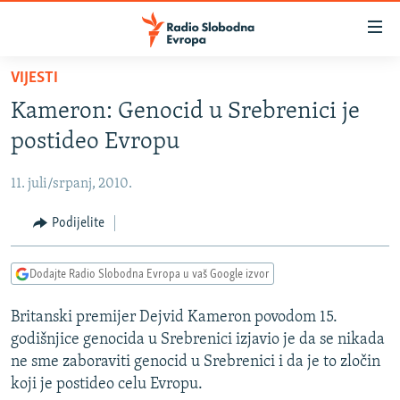
Dostupni
linkovi
Pređite
VIJESTI
na
VIJESTI
Kameron: Genocid u Srebrenici je
glavni
BOSNA I HERCEGOVINA
sadržaj
postideo Evropu
SRBIJA
Pređite
na
11. juli/srpanj, 2010.
KOSOVO
glavnu
CRNA GORA
Podijelite
navigaciju
Pređite
VIZUELNO
na
Dodajte Radio Slobodna Evropa u vaš Google izvor
PODCASTI
VIDEO
pretragu
Britanski premijer Dejvid Kameron povodom 15.
RAT U UKRAJINI
FOTOGALERIJE
godišnjice genocida u Srebrenici izjavio je da se nikada
KINA NA BALKANU
INFOGRAFIKE
ne sme zaboraviti genocid u Srebrenici i da je to zločin
koji je postideo celu Evropu.
RSE PRIČE IZ SVIJETA