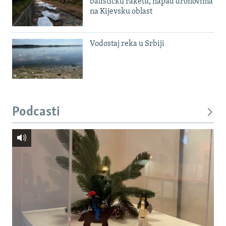
balističku raketu, napad dronovima
na Kijevsku oblast
Vodostaj reka u Srbiji
Podcasti