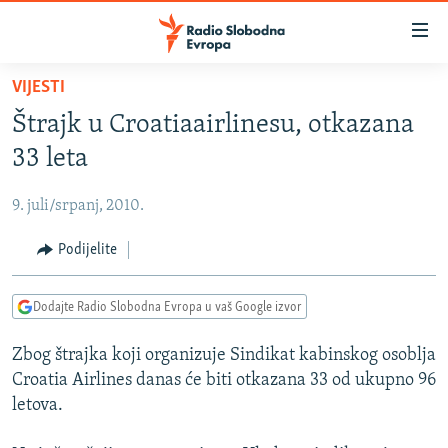
Dostupni
linkovi
Pređite
VIJESTI
na
VIJESTI
Štrajk u Croatiaairlinesu, otkazana
glavni
BOSNA I HERCEGOVINA
sadržaj
33 leta
SRBIJA
Pređite
na
9. juli/srpanj, 2010.
KOSOVO
glavnu
CRNA GORA
Podijelite
navigaciju
Pređite
VIZUELNO
na
Dodajte Radio Slobodna Evropa u vaš Google izvor
PODCASTI
VIDEO
pretragu
Zbog štrajka koji organizuje Sindikat kabinskog osoblja
RAT U UKRAJINI
FOTOGALERIJE
Croatia Airlines danas će biti otkazana 33 od ukupno 96
KINA NA BALKANU
INFOGRAFIKE
letova.
RSE PRIČE IZ SVIJETA