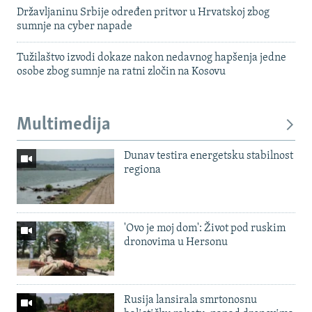
Državljaninu Srbije određen pritvor u Hrvatskoj zbog
sumnje na cyber napade
Tužilaštvo izvodi dokaze nakon nedavnog hapšenja jedne
osobe zbog sumnje na ratni zločin na Kosovu
Multimedija
Dunav testira energetsku stabilnost
regiona
'Ovo je moj dom': Život pod ruskim
dronovima u Hersonu
Rusija lansirala smrtonosnu