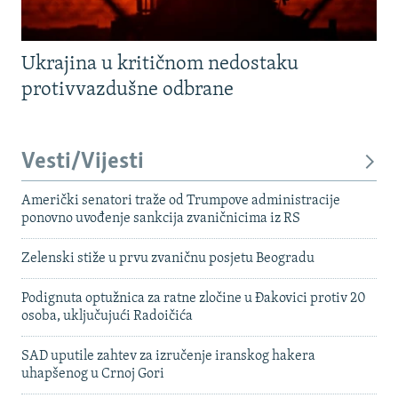
Ukrajina u kritičnom nedostaku
protivvazdušne odbrane
Vesti/Vijesti
Američki senatori traže od Trumpove administracije
ponovno uvođenje sankcija zvaničnicima iz RS
Zelenski stiže u prvu zvaničnu posjetu Beogradu
Podignuta optužnica za ratne zločine u Đakovici protiv 20
osoba, uključujući Radoičića
SAD uputile zahtev za izručenje iranskog hakera
uhapšenog u Crnoj Gori