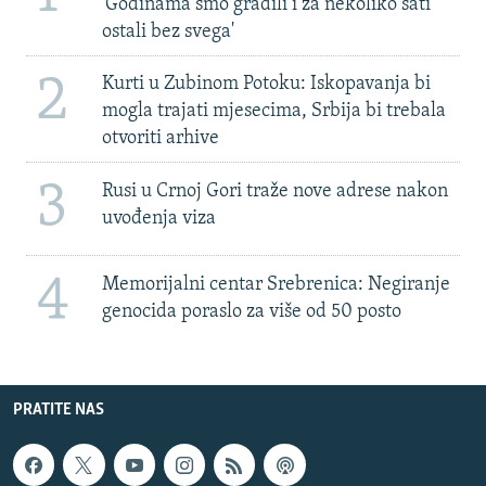
'Godinama smo gradili i za nekoliko sati
ostali bez svega'
2
Kurti u Zubinom Potoku: Iskopavanja bi
mogla trajati mjesecima, Srbija bi trebala
otvoriti arhive
3
Rusi u Crnoj Gori traže nove adrese nakon
uvođenja viza
4
Memorijalni centar Srebrenica: Negiranje
genocida poraslo za više od 50 posto
PRATITE NAS