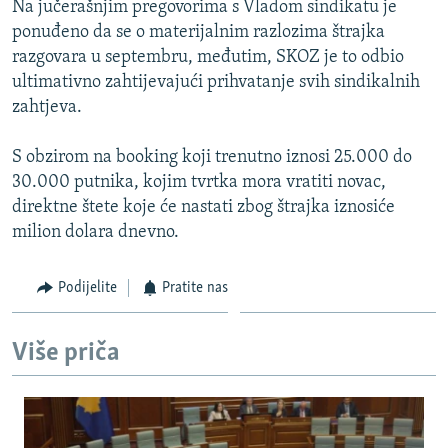
Na jučerašnjim pregovorima s Vladom sindikatu je
ISPRIČAJ MI
ponuđeno da se o materijalnim razlozima štrajka
DNEVNO@RSE
razgovara u septembru, međutim, SKOZ je to odbio
ultimativno zahtijevajući prihvatanje svih sindikalnih
SPECIJALI RSE
zahtjeva.
VIŠE OD NASLOVA
PRATITE NAS
S obzirom na booking koji trenutno iznosi 25.000 do
GENOCID U SREBRENICI
30.000 putnika, kojim tvrtka mora vratiti novac,
POPLAVE I KLIZIŠTA U BIH 2024.
direktne štete koje će nastati zbog štrajka iznosiće
milion dolara dnevno.
TV LIBERTY
Sve RFE/RL stranice
POST SCRIPTUM
Podijelite
Pratite nas
MOJA EVROPA
TRI DECENIJE OD RATA U BIH
Više priča
SVE KARTE DEJTONA
NASTANAK I RASPAD JUGOSLAVIJE