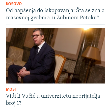
KOSOVO
Od hapšenja do iskopavanja: Šta se zna o
masovnoj grobnici u Zubinom Potoku?
MOST
Vidi li Vučić u univerzitetu neprijatelja
broj 1?