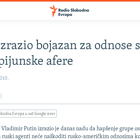
izrazio bojazan za odnose 
pijunske afere
2010.
obodna Evropa u vaš Google izvor
 Vladimir Putin izrazio je danas nadu da hapšenje grupe 
ruski agenti neće naškoditi rusko-američkim odnosima koj