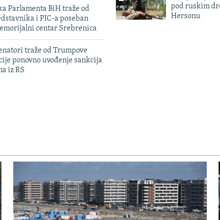
pod ruskim dr
ka Parlamenta BiH traže od
Hersonu
edstavnika i PIC-a poseban
emorijalni centar Srebrenica
enatori traže od Trumpove
cije ponovno uvođenje sankcija
ma iz RS