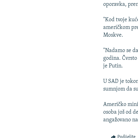
ISPRIČAJ MI
oporavka, pren
DNEVNO@RSE
"Kod tvoje kuće
SPECIJALI RSE
američkom pred
VIŠE OD NASLOVA
Moskve.
GENOCID U SREBRENICI
"Nadamo se da
POPLAVE I KLIZIŠTA U BIH 2024.
godina. Čvrsto
je Putin.
TV LIBERTY
POST SCRIPTUM
U SAD je tokom
sumnjom da su 
MOJA EVROPA
TRI DECENIJE OD RATA U BIH
Američko minis
SVE KARTE DEJTONA
osoba još od d
angažovano na 
NASTANAK I RASPAD JUGOSLAVIJE
Podijelite