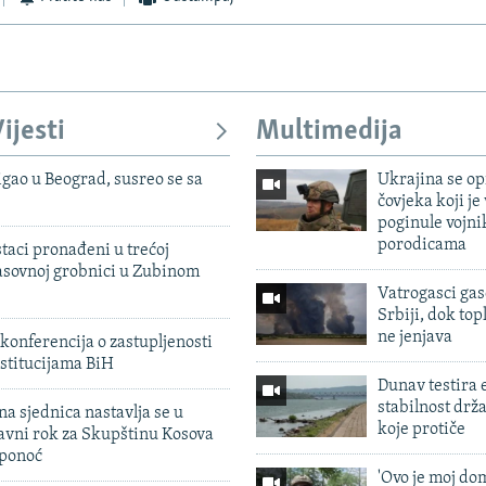
ijesti
Multimedija
igao u Beograd, susreo se sa
Ukrajina se op
čovjeka koji je
poginule vojni
porodicama
taci pronađeni u trećoj
sovnoj grobnici u Zubinom
Vatrogasci gas
Srbiji, dok topl
ne jenjava
konferencija o zastupljenosti
stitucijama BiH
Dunav testira
stabilnost drž
na sjednica nastavlja se u
koje protiče
avni rok za Skupštinu Kosova
 ponoć
'Ovo je moj dom