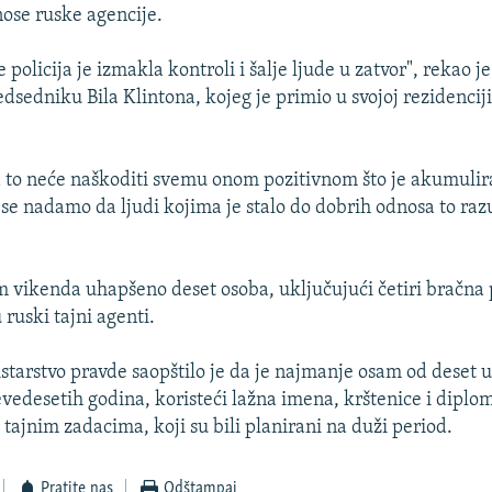
ose ruske agencije.
 policija je izmakla kontroli i šalje ljude u zatvor", rekao 
sedniku Bila Klintona, kojeg je primio u svojoj rezidencij
 to neće naškoditi svemu onom pozitivnom što je akumulir
 se nadamo da ljudi kojima je stalo do dobrih odnosa to ra
 vikenda uhapšeno deset osoba, uključujući četiri bračna 
ruski tajni agenti.
tarstvo pravde saopštilo je da je najmanje osam od deset 
evedesetih godina, koristeći lažna imena, krštenice i diplom
tajnim zadacima, koji su bili planirani na duži period.
Pratite nas
Odštampaj