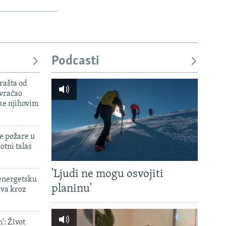
Podcasti
rašta od
 vraćao
ke njihovim
e požare u
otni talas
'Ljudi ne mogu osvojiti
 energetsku
planinu'
ava kroz
': Život