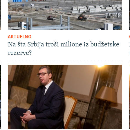
AKTUELNO
Na šta Srbija troši milione iz budžetske
rezerve?