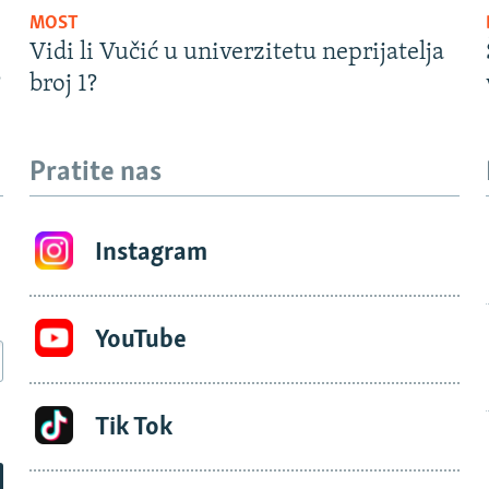
MOST
Vidi li Vučić u univerzitetu neprijatelja
?
broj 1?
Pratite nas
Instagram
YouTube
Tik Tok