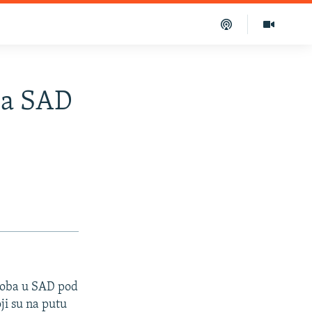
sa SAD
osoba u SAD pod
i su na putu