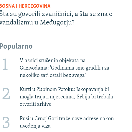
BOSNA I HERCEGOVINA
Šta su govorili zvaničnici, a šta se zna o
vandalizmu u Međugorju?
Popularno
1
Vlasnici srušenih objekata na
Gazivodama: 'Godinama smo gradili i za
nekoliko sati ostali bez svega'
2
Kurti u Zubinom Potoku: Iskopavanja bi
mogla trajati mjesecima, Srbija bi trebala
otvoriti arhive
3
Rusi u Crnoj Gori traže nove adrese nakon
uvođenja viza