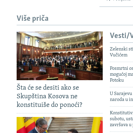
Više priča
Vesti/V
Zelenski st
Vučićem
Posmrtni os
mogućoj ma
Potoku
Šta će se desiti ako se
U Sarajevu 
Skupština Kosova ne
naroda u in
konstituiše do ponoći?
Konstitutiv
subotu, ust
završava u