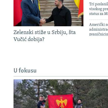
Tri poslani
visokog pr
status za M
Američki s
administra
Zelenski stiže u Srbiju, šta
zvaničnici
Vučić dobija?
U fokusu