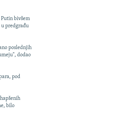
je Putin bivšem
i u predgrađu
ano poslednjih
zumeju", dodao
para, pod
uhapšenih
e, bilo