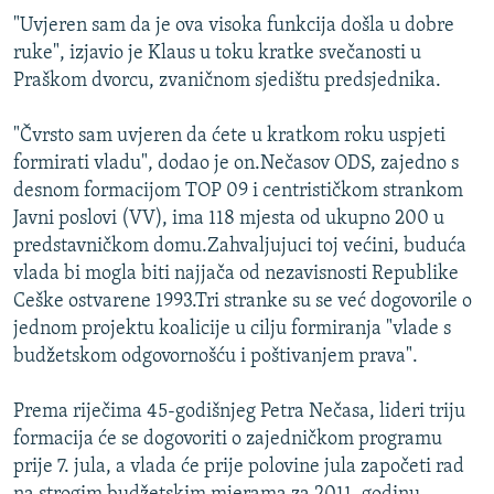
ISPRIČAJ MI
"Uvjeren sam da je ova visoka funkcija došla u dobre
ruke", izjavio je Klaus u toku kratke svečanosti u
DNEVNO@RSE
Praškom dvorcu, zvaničnom sjedištu predsjednika.
SPECIJALI RSE
"Čvrsto sam uvjeren da ćete u kratkom roku uspjeti
VIŠE OD NASLOVA
PRATITE NAS
formirati vladu", dodao je on.Nečasov ODS, zajedno s
GENOCID U SREBRENICI
desnom formacijom TOP 09 i centrističkom strankom
Javni poslovi (VV), ima 118 mjesta od ukupno 200 u
POPLAVE I KLIZIŠTA U BIH 2024.
predstavničkom domu.Zahvaljujuci toj većini, buduća
TV LIBERTY
Sve RFE/RL stranice
vlada bi mogla biti najjača od nezavisnosti Republike
POST SCRIPTUM
Ceške ostvarene 1993.Tri stranke su se već dogovorile o
jednom projektu koalicije u cilju formiranja "vlade s
MOJA EVROPA
budžetskom odgovornošću i poštivanjem prava".
TRI DECENIJE OD RATA U BIH
Prema riječima 45-godišnjeg Petra Nečasa, lideri triju
SVE KARTE DEJTONA
formacija će se dogovoriti o zajedničkom programu
NASTANAK I RASPAD JUGOSLAVIJE
prije 7. jula, a vlada će prije polovine jula započeti rad