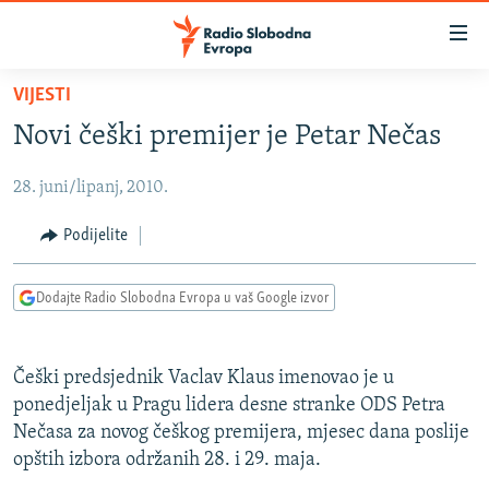
Dostupni
linkovi
Pređite
VIJESTI
na
VIJESTI
Novi češki premijer je Petar Nečas
glavni
BOSNA I HERCEGOVINA
sadržaj
28. juni/lipanj, 2010.
SRBIJA
Pređite
na
KOSOVO
Podijelite
glavnu
CRNA GORA
navigaciju
Dodajte Radio Slobodna Evropa u vaš Google izvor
Pređite
VIZUELNO
na
PODCASTI
VIDEO
pretragu
Češki predsjednik Vaclav Klaus imenovao je u
RAT U UKRAJINI
FOTOGALERIJE
ponedjeljak u Pragu lidera desne stranke ODS Petra
KINA NA BALKANU
Nečasa za novog češkog premijera, mjesec dana poslije
INFOGRAFIKE
opštih izbora održanih 28. i 29. maja.
RSE PRIČE IZ SVIJETA