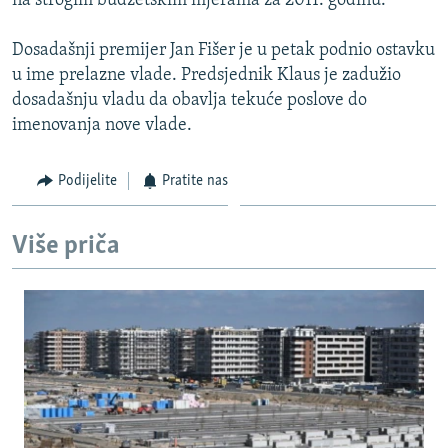
na strogim budžetskim mjerama za 2011. godinu.
Dosadašnji premijer Jan Fišer je u petak podnio ostavku
u ime prelazne vlade. Predsjednik Klaus je zadužio
dosadašnju vladu da obavlja tekuće poslove do
imenovanja nove vlade.
Podijelite
Pratite nas
Više priča