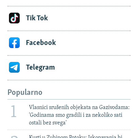
Tik Tok
Facebook
Telegram
Popularno
1
Vlasnici srušenih objekata na Gazivodama:
'Godinama smo gradili i za nekoliko sati
ostali bez svega'
Kurti u Zubinom Potoku: Iskopavanja bi