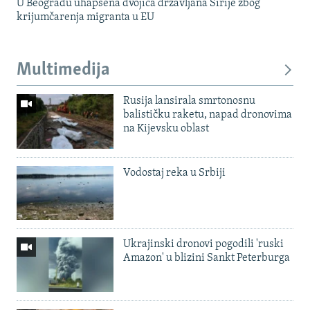
U Beogradu uhapšena dvojica državljana Sirije zbog
krijumčarenja migranta u EU
Multimedija
Rusija lansirala smrtonosnu
balističku raketu, napad dronovima
na Kijevsku oblast
Vodostaj reka u Srbiji
Ukrajinski dronovi pogodili 'ruski
Amazon' u blizini Sankt Peterburga