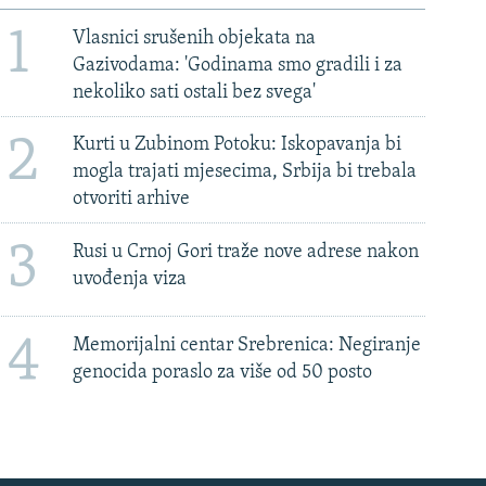
1
Vlasnici srušenih objekata na
Gazivodama: 'Godinama smo gradili i za
nekoliko sati ostali bez svega'
2
Kurti u Zubinom Potoku: Iskopavanja bi
mogla trajati mjesecima, Srbija bi trebala
otvoriti arhive
3
Rusi u Crnoj Gori traže nove adrese nakon
uvođenja viza
4
Memorijalni centar Srebrenica: Negiranje
genocida poraslo za više od 50 posto