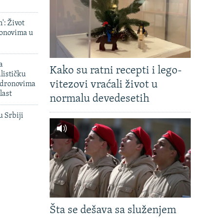
': Život
onovima u
a
Kako su ratni recepti i lego-
lističku
vitezovi vraćali život u
 dronovima
last
normalu devedesetih
u Srbiji
Šta se dešava sa služenjem