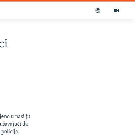
ci
jeno u nasilju
kušavajući da
policija.