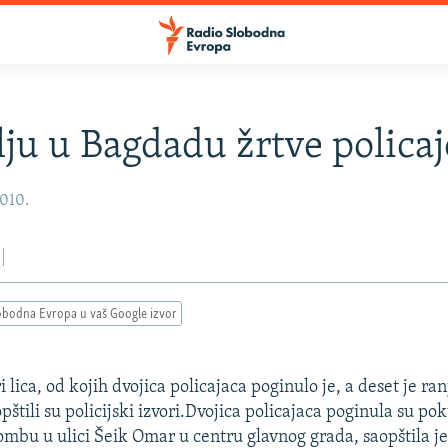
lju u Bagdadu žrtve policaj
2010.
obodna Evropa u vaš Google izvor
 lica, od kojih dvojica policajaca poginulo je, a deset je ran
štili su policijski izvori.Dvojica policajaca poginula su po
ombu u ulici Šeik Omar u centru glavnog grada, saopštila je 