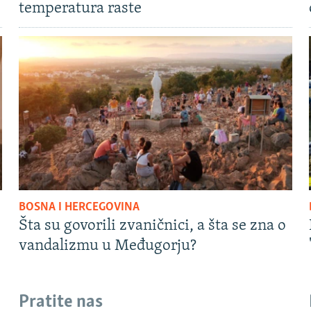
temperatura raste
BOSNA I HERCEGOVINA
Šta su govorili zvaničnici, a šta se zna o
vandalizmu u Međugorju?
Pratite nas