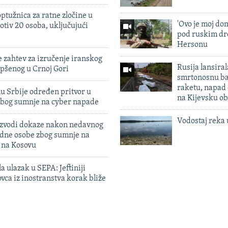
ptužnica za ratne zločine u
'Ovo je moj dom
otiv 20 osoba, uključujući
pod ruskim dr
Hersonu
 zahtev za izručenje iranskog
Rusija lansiral
pšenog u Crnoj Gori
smrtonosnu ba
raketu, napad
u Srbije određen pritvor u
na Kijevsku ob
zbog sumnje na cyber napade
Vodostaj reka 
 izvodi dokaze nakon nedavnog
edne osobe zbog sumnje na
n na Kosovu
a ulazak u SEPA: Jeftiniji
ovca iz inostranstva korak bliže