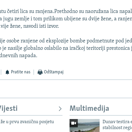
tu četiri lica su ranjena.Prethodno su naoružana lica napa
 jugu zemlje i tom prilikom ubijene su dvije žene, a ranjena
je žene, navodi isti izvor.
vije osobe ranjene od eksplozije bombe podmetnute pod je
je nasilje globalno oslabilo na iračkoj teritoriji prestonica j
odnevnih napada.
Pratite nas
Odštampaj
ijesti
Multimedija
iže u prvu zvaničnu posjetu
Dunav testira
stabilnost reg