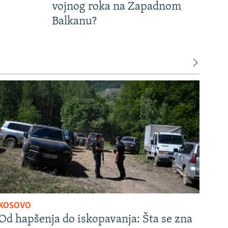
vojnog roka na Zapadnom
Balkanu?
KOSOVO
Od hapšenja do iskopavanja: Šta se zna