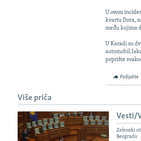
ISPRIČAJ MI
DNEVNO@RSE
U ovom inciden
kvartu Dora, na
SPECIJALI RSE
među kojima dvi
VIŠE OD NASLOVA
U Karadi su d
GENOCID U SREBRENICI
automobil.Iako 
POPLAVE I KLIZIŠTA U BIH 2024.
poprište svak
TV LIBERTY
Podijelite
POST SCRIPTUM
MOJA EVROPA
Više priča
TRI DECENIJE OD RATA U BIH
SVE KARTE DEJTONA
Vesti/V
NASTANAK I RASPAD JUGOSLAVIJE
Zelenski st
Beogradu