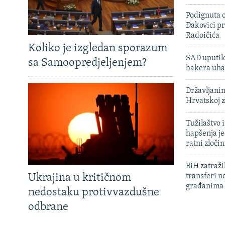
Podignuta o
Đakovici pr
Radoičića
Koliko je izgledan sporazum
SAD uputile
sa Samoopredjeljenjem?
hakera uha
Državljanin
Hrvatskoj 
Tužilaštvo
hapšenja j
ratni zloči
BiH zatražil
Ukrajina u kritičnom
transferi n
građanima
nedostaku protivvazdušne
odbrane