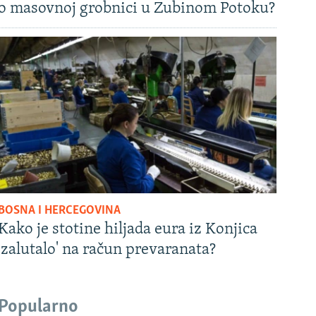
o masovnoj grobnici u Zubinom Potoku?
BOSNA I HERCEGOVINA
Kako je stotine hiljada eura iz Konjica
'zalutalo' na račun prevaranata?
Popularno