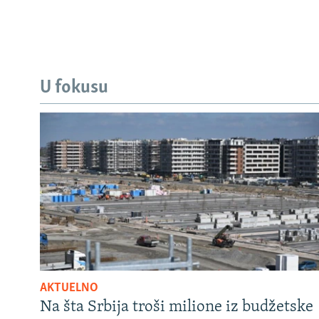
U fokusu
AKTUELNO
Na šta Srbija troši milione iz budžetske