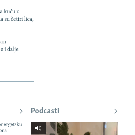
la kuću u
 su četiri lica,
dan
e i dalje
Podcasti
 energetsku
iona