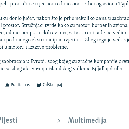
pela pronađene u jednom od motora borbenog aviona Typ
luku donio jučer, nakon što je prije nekoliko dana u saobra
i prostor. Stručnjaci tvrde kako su motori borbenih aviona o
o, od motora putničkih aviona, zato što oni rade na većim
i pod mnogo ekstremnijim uvjetima. Zbog toga je veća vj
pi u motoru i izazove probleme.
 saobraćaja u Evropi, zbog kojeg su zračne kompanije pre
io se zbog aktiviranja islandskog vulkana Ejfjallajokulla.
Pratite nas
Odštampaj
ijesti
Multimedija