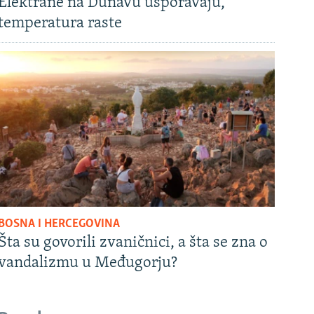
Elektrane na Dunavu usporavaju,
temperatura raste
BOSNA I HERCEGOVINA
Šta su govorili zvaničnici, a šta se zna o
vandalizmu u Međugorju?