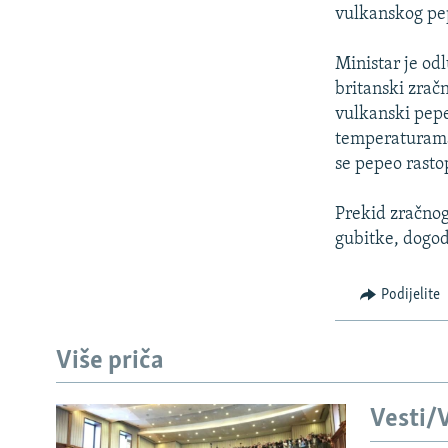
ISPRIČAJ MI
vulkanskog pe
DNEVNO@RSE
Ministar je od
SPECIJALI RSE
britanski zračn
VIŠE OD NASLOVA
vulkanski pepe
temperaturama 
GENOCID U SREBRENICI
se pepeo rasto
POPLAVE I KLIZIŠTA U BIH 2024.
Prekid zračnog
TV LIBERTY
gubitke, dogod
POST SCRIPTUM
MOJA EVROPA
Podijelite
TRI DECENIJE OD RATA U BIH
Više priča
SVE KARTE DEJTONA
NASTANAK I RASPAD JUGOSLAVIJE
Vesti/V