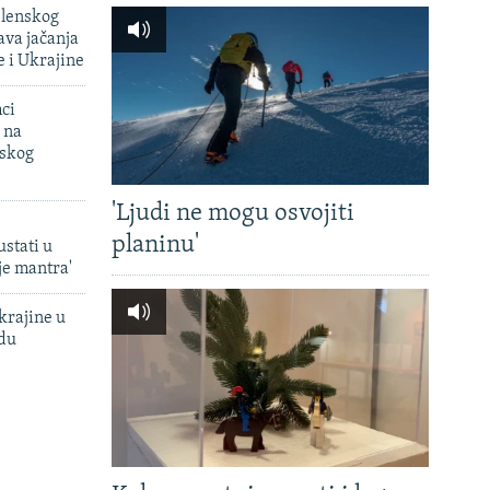
elenskog
va jačanja
e i Ukrajine
mci
 na
uskog
'Ljudi ne mogu osvojiti
planinu'
ustati u
je mantra'
krajine u
adu