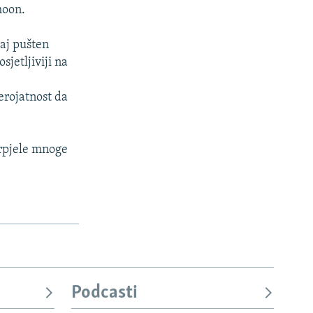
hoon.
ćaj pušten
sjetljiviji na
erojatnost da
trpjele mnoge
Podcasti