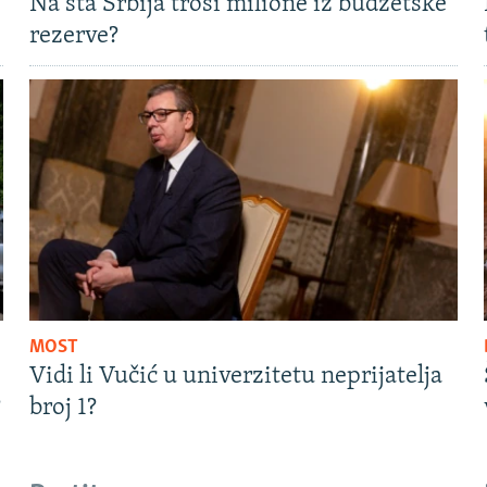
Na šta Srbija troši milione iz budžetske
rezerve?
MOST
Vidi li Vučić u univerzitetu neprijatelja
?
broj 1?