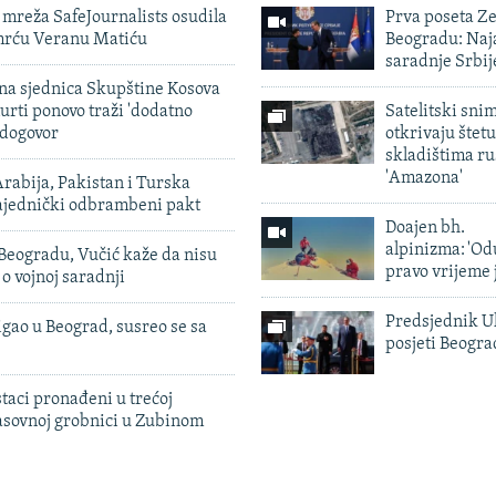
mreža SafeJournalists osudila
Prva poseta Z
smrću Veranu Matiću
Beogradu: Naja
saradnje Srbij
vna sjednica Skupštine Kosova
urti ponovo traži 'dodatno
Satelitski sni
 dogovor
otkrivaju štetu
skladištima r
'Amazona'
rabija, Pakistan i Turska
zajednički odbrambeni pakt
Doajen bh.
alpinizma: 'Od
Beogradu, Vučić kaže da nisu
pravo vrijeme 
 o vojnoj saradnji
Predsjednik U
igao u Beograd, susreo se sa
posjeti Beogr
taci pronađeni u trećoj
sovnoj grobnici u Zubinom