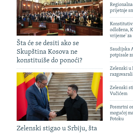
Regionalna 
prijetnje 
Konstituti
odložena, K
vrijeme' za
Šta će se desiti ako se
Saudijska A
Skupština Kosova ne
potpisale 
konstituiše do ponoći?
Zelenski u 
razgovarali
Zelenski st
Vučićem
Posmrtni os
mogućoj ma
Potoku
Zelenski stigao u Srbiju, šta