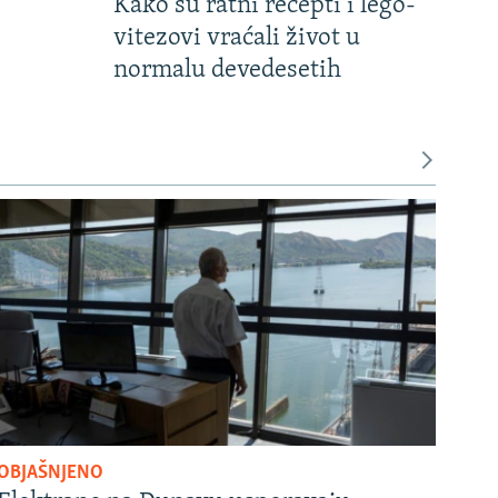
Kako su ratni recepti i lego-
vitezovi vraćali život u
normalu devedesetih
OBJAŠNJENO