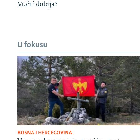
Vučić dobija?
U fokusu
BOSNA I HERCEGOVINA