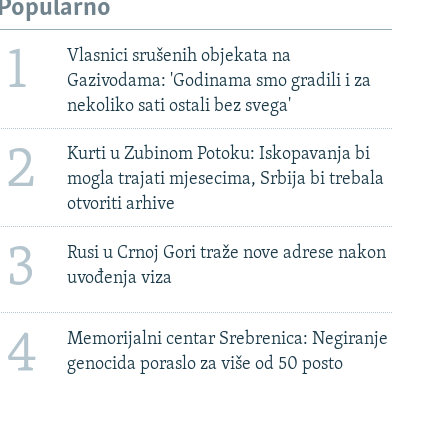
Popularno
1
Vlasnici srušenih objekata na
Gazivodama: 'Godinama smo gradili i za
nekoliko sati ostali bez svega'
2
Kurti u Zubinom Potoku: Iskopavanja bi
mogla trajati mjesecima, Srbija bi trebala
otvoriti arhive
3
Rusi u Crnoj Gori traže nove adrese nakon
uvođenja viza
4
Memorijalni centar Srebrenica: Negiranje
genocida poraslo za više od 50 posto