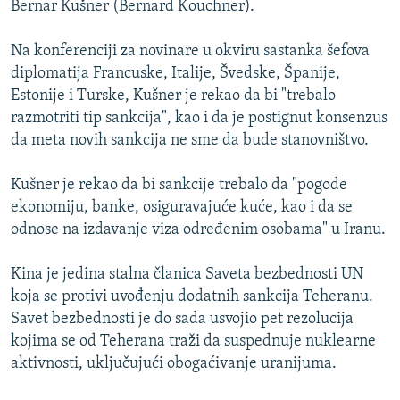
Bernar Kušner (Bernard Kouchner).
ISPRIČAJ MI
DNEVNO@RSE
Na konferenciji za novinare u okviru sastanka šefova
diplomatija Francuske, Italije, Švedske, Španije,
SPECIJALI RSE
Estonije i Turske, Kušner je rekao da bi "trebalo
VIŠE OD NASLOVA
razmotriti tip sankcija", kao i da je postignut konsenzus
PRATITE NAS
da meta novih sankcija ne sme da bude stanovništvo.
GENOCID U SREBRENICI
POPLAVE I KLIZIŠTA U BIH 2024.
Kušner je rekao da bi sankcije trebalo da "pogode
ekonomiju, banke, osiguravajuće kuće, kao i da se
TV LIBERTY
Sve RFE/RL stranice
odnose na izdavanje viza određenim osobama" u Iranu.
POST SCRIPTUM
Kina je jedina stalna članica Saveta bezbednosti UN
MOJA EVROPA
koja se protivi uvođenju dodatnih sankcija Teheranu.
TRI DECENIJE OD RATA U BIH
Savet bezbednosti je do sada usvojio pet rezolucija
SVE KARTE DEJTONA
kojima se od Teherana traži da suspednuje nuklearne
aktivnosti, uključujući obogaćivanje uranijuma.
NASTANAK I RASPAD JUGOSLAVIJE