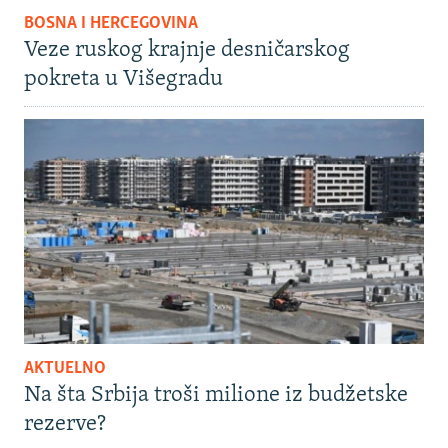
BOSNA I HERCEGOVINA
Veze ruskog krajnje desničarskog
pokreta u Višegradu
AKTUELNO
Na šta Srbija troši milione iz budžetske
rezerve?