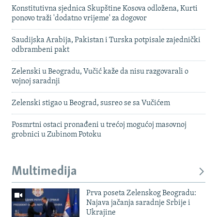
Konstitutivna sjednica Skupštine Kosova odložena, Kurti
ponovo traži 'dodatno vrijeme' za dogovor
Saudijska Arabija, Pakistan i Turska potpisale zajednički
odbrambeni pakt
Zelenski u Beogradu, Vučić kaže da nisu razgovarali o
vojnoj saradnji
Zelenski stigao u Beograd, susreo se sa Vučićem
Posmrtni ostaci pronađeni u trećoj mogućoj masovnoj
grobnici u Zubinom Potoku
Multimedija
Prva poseta Zelenskog Beogradu:
Najava jačanja saradnje Srbije i
Ukrajine