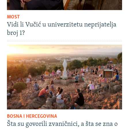
MOST
Vidi li Vučić u univerzitetu neprijatelja
broj 1?
BOSNA I HERCEGOVINA
Šta su govorili zvaničnici, a šta se zna o