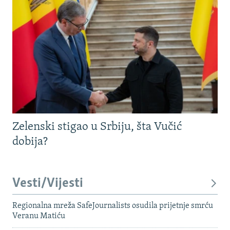
Zelenski stigao u Srbiju, šta Vučić
dobija?
Vesti/Vijesti
Regionalna mreža SafeJournalists osudila prijetnje smrću
Veranu Matiću