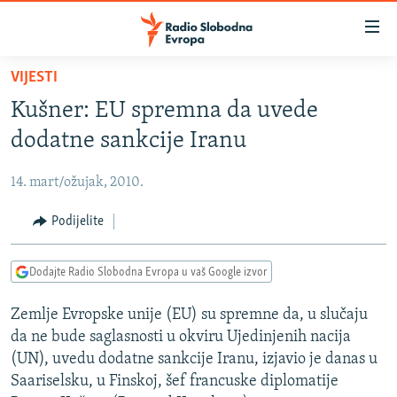
Dostupni
linkovi
Pređite
VIJESTI
na
VIJESTI
Kušner: EU spremna da uvede
glavni
BOSNA I HERCEGOVINA
sadržaj
dodatne sankcije Iranu
SRBIJA
Pređite
na
14. mart/ožujak, 2010.
KOSOVO
glavnu
CRNA GORA
Podijelite
navigaciju
Pređite
VIZUELNO
na
Dodajte Radio Slobodna Evropa u vaš Google izvor
PODCASTI
VIDEO
pretragu
Zemlje Evropske unije (EU) su spremne da, u slučaju
RAT U UKRAJINI
FOTOGALERIJE
da ne bude saglasnosti u okviru Ujedinjenih nacija
KINA NA BALKANU
INFOGRAFIKE
(UN), uvedu dodatne sankcije Iranu, izjavio je danas u
Saariselsku, u Finskoj, šef francuske diplomatije
RSE PRIČE IZ SVIJETA