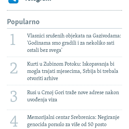
Popularno
1
Vlasnici srušenih objekata na Gazivodama:
'Godinama smo gradili i za nekoliko sati
ostali bez svega'
2
Kurti u Zubinom Potoku: Iskopavanja bi
mogla trajati mjesecima, Srbija bi trebala
otvoriti arhive
3
Rusi u Crnoj Gori traže nove adrese nakon
uvođenja viza
4
Memorijalni centar Srebrenica: Negiranje
genocida poraslo za više od 50 posto