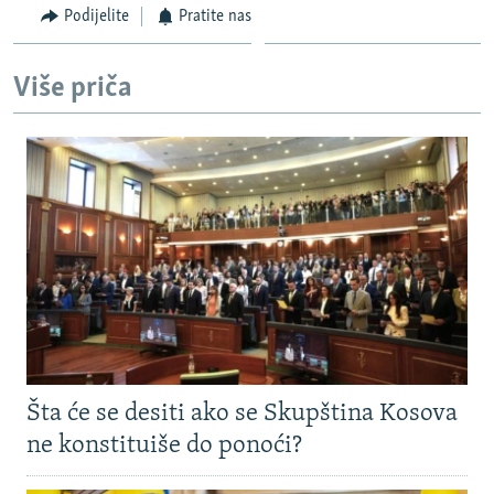
Podijelite
Pratite nas
Više priča
Šta će se desiti ako se Skupština Kosova
ne konstituiše do ponoći?